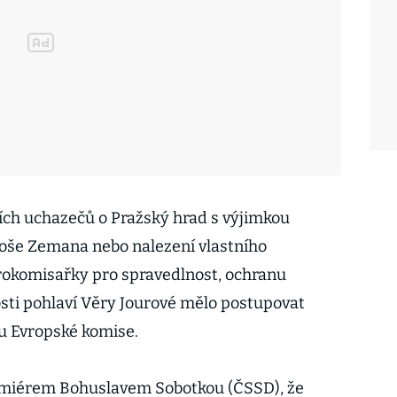
ích uchazečů o Pražský hrad s výjimkou
oše Zemana nebo nalezení vlastního
rokomisařky pro spravedlnost, ochranu
osti pohlaví Věry Jourové mělo postupovat
ou Evropské komise.
remiérem Bohuslavem Sobotkou (ČSSD), že