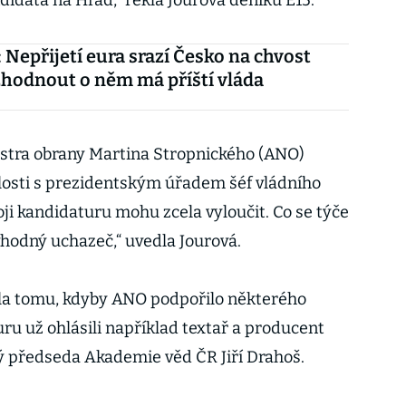
didáta na Hrad,“ řekla Jourová deníku E15.
 Nepřijetí eura srazí Česko na chvost
zhodnout o něm má příští vláda
istra obrany Martina Stropnického (ANO)
losti s prezidentským úřadem šéf vládního
ji kandidaturu mohu zcela vyloučit. Co se týče
vhodný uchazeč,“ uvedla Jourová.
ila tomu, kdyby ANO podpořilo některého
ru už ohlásili například textař a producent
ý předseda Akademie věd ČR Jiří Drahoš.