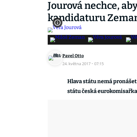
Jourová nechce, ab
kandidaturu Zema
Pavel Otto
24. května 2017
·
07:15
Hlava státu nemá pronášet v
státu česká eurokomisařka