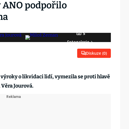
y ANO podpořilo
na
5
Fotogalerie
Diskuze (
0
)
ýroky o likvidaci lidí, vymezila se proti hlavě
 Věra Jourová.