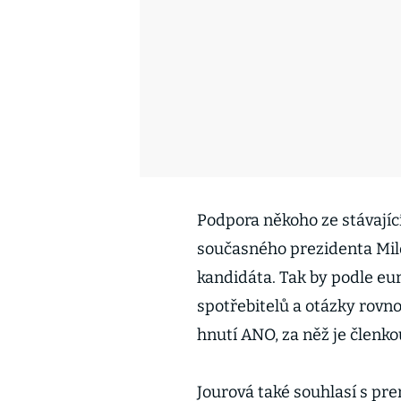
Podpora někoho ze stávajíc
současného prezidenta Mil
kandidáta. Tak by podle eu
spotřebitelů a otázky rovn
hnutí ANO, za něž je členk
Jourová také souhlasí s p