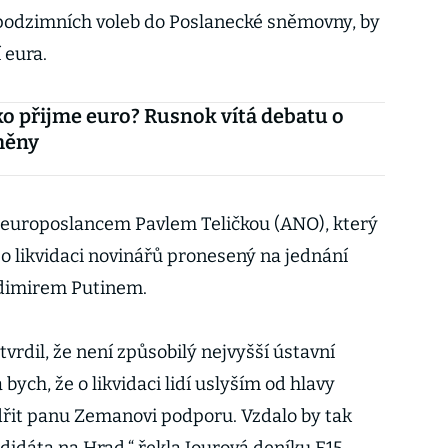
z podzimních voleb do Poslanecké sněmovny, by
 eura.
o přijme euro? Rusnok vítá debatu o
měny
s europoslancem Pavlem Teličkou (ANO), který
 o likvidaci novinářů pronesený na jednání
dimirem Putinem.
vrdil, že není způsobilý nejvyšší ústavní
bych, že o likvidaci lidí uslyším od hlavy
dřit panu Zemanovi podporu. Vzdalo by tak