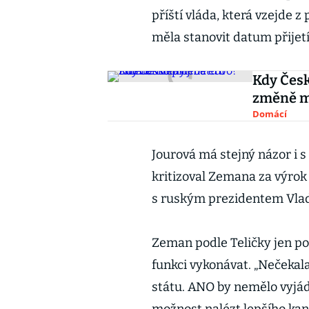
příští vláda, která vzejde 
měla stanovit datum přijetí
Kdy Česk
změně 
Domácí
Jourová má stejný názor i 
kritizoval Zemana za výrok
s ruským prezidentem Vla
Zeman podle Teličky jen pot
funkci vykonávat. „Nečekala 
státu. ANO by nemělo vyjá