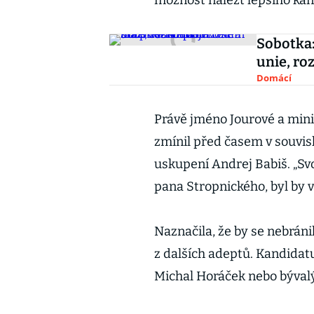
možnost nalézt lepšího kan
Sobotka:
unie, ro
Domácí
Právě jméno Jourové a min
zmínil před časem v souvis
uskupení Andrej Babiš. „Svo
pana Stropnického, byl by 
Naznačila, že by se nebrán
z dalších adeptů. Kandidatu
Michal Horáček nebo býval