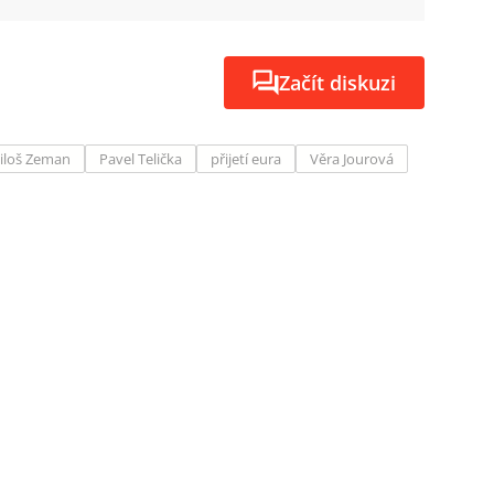
Začít diskuzi
iloš Zeman
Pavel Telička
přijetí eura
Věra Jourová