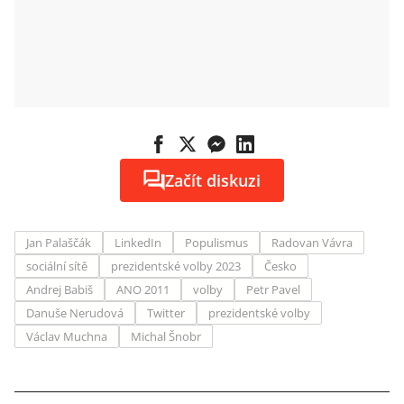
Začít diskuzi
Jan Palaščák
LinkedIn
Populismus
Radovan Vávra
sociální sítě
prezidentské volby 2023
Česko
Andrej Babiš
ANO 2011
volby
Petr Pavel
Danuše Nerudová
Twitter
prezidentské volby
Václav Muchna
Michal Šnobr