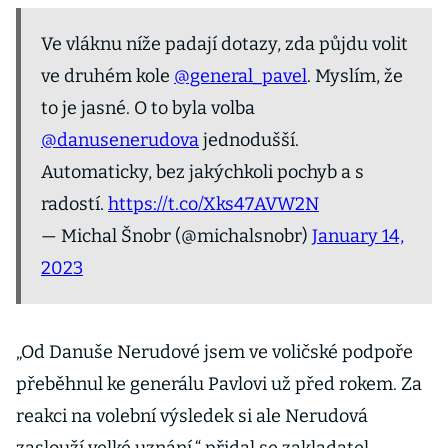
Ve vláknu níže padají dotazy, zda půjdu volit
ve druhém kole
@general_pavel
. Myslím, že
to je jasné. O to byla volba
@danusenerudova
jednodušší.
Automaticky, bez jakýchkoli pochyb a s
radostí.
https://t.co/Xks47AVW2N
— Michal Šnobr (@michalsnobr)
January 14,
2023
„Od Danuše Nerudové jsem ve voličské podpoře
přeběhnul ke generálu Pavlovi už před rokem. Za
reakci na volební výsledek si ale Nerudová