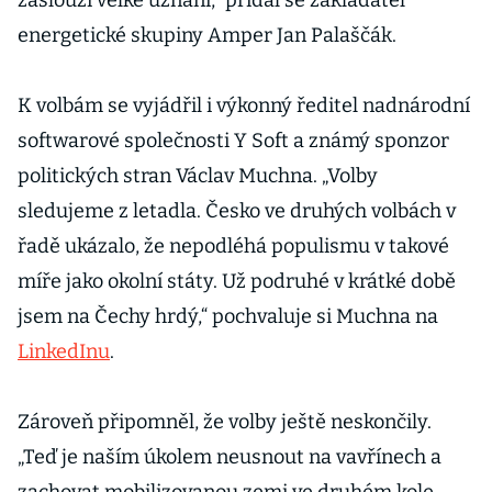
zaslouží velké uznání,“ přidal se zakladatel
energetické skupiny Amper Jan Palaščák.
K volbám se vyjádřil i výkonný ředitel nadnárodní
softwarové společnosti Y Soft a známý sponzor
politických stran Václav Muchna. „Volby
sledujeme z letadla. Česko ve druhých volbách v
řadě ukázalo, že nepodléhá populismu v takové
míře jako okolní státy. Už podruhé v krátké době
jsem na Čechy hrdý,“ pochvaluje si Muchna na
LinkedInu
.
Zároveň připomněl, že volby ještě neskončily.
„Teď je naším úkolem neusnout na vavřínech a