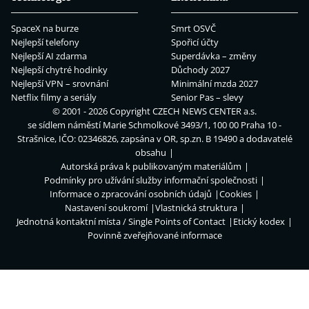
SpaceX na burze
Smrt OSVČ
Nejlepší telefony
Spořicí účty
Nejlepší AI zdarma
Superdávka – změny
Nejlepší chytré hodinky
Důchody 2027
Nejlepší VPN – srovnání
Minimální mzda 2027
Netflix filmy a seriály
Senior Pas – slevy
© 2001 - 2026 Copyright
CZECH NEWS CENTER a.s.
se sídlem náměstí Marie Schmolkové 3493/1, 100 00 Praha 10 -
Strašnice, IČO: 02346826, zapsána v OR, sp.zn. B 19490 a dodavatelé
obsahu
Autorská práva k publikovaným materiálům
Podmínky pro užívání služby informační společnosti
Informace o zpracování osobních údajů
Cookies
Nastavení soukromí
Vlastnická struktura
Jednotná kontaktní místa / Single Points of Contact
Etický kodex
Povinně zveřejňované informace