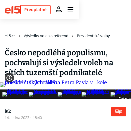
Předplatné
e15.cz
Výsledky voleb a referend
Prezidentské volby
Česko nepodléhá populismu,
pochvalují si výsledek voleb na
sítích tuzemští podnikatelé
Fotoga
luk
0
14. ledna 2023
·
18:40