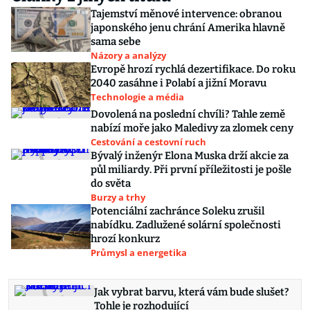
Tajemství měnové intervence: obranou
japonského jenu chrání Amerika hlavně
sama sebe
Názory a analýzy
Evropě hrozí rychlá dezertifikace. Do roku
2040 zasáhne i Polabí a jižní Moravu
Technologie a média
Dovolená na poslední chvíli? Tahle země
nabízí moře jako Maledivy za zlomek ceny
Cestování a cestovní ruch
Bývalý inženýr Elona Muska drží akcie za
půl miliardy. Při první příležitosti je pošle
do světa
Burzy a trhy
Potenciální zachránce Soleku zrušil
nabídku. Zadlužené solární společnosti
hrozí konkurz
Průmysl a energetika
Jak vybrat barvu, která vám bude slušet?
Tohle je rozhodující