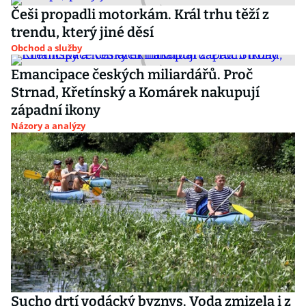
Češi propadli motorkám. Král trhu těží z
trendu, který jiné děsí
Obchod a služby
Emancipace českých miliardářů. Proč
Strnad, Křetínský a Komárek nakupují
západní ikony
Názory a analýzy
Sucho drtí vodácký byznys. Voda zmizela i z