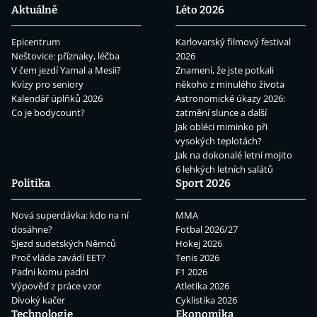
Aktuálně
Léto 2026
Epicentrum
Karlovarský filmový festival
Neštovice: příznaky, léčba
2026
V čem jezdí Yamal a Mesii?
Znamení, že jste potkali
Kvízy pro seniory
někoho z minulého života
Kalendář úplňků 2026
Astronomické úkazy 2026:
Co je bodycount?
zatmění slunce a další
Jak obléci miminko při
vysokých teplotách?
Jak na dokonalé letní mojito
6 lehkých letních salátů
Politika
Sport 2026
Nová superdávka: kdo na ní
MMA
dosáhne?
Fotbal 2026/27
Sjezd sudetských Němců
Hokej 2026
Proč vláda zavádí EET?
Tenis 2026
Padni komu padni
F1 2026
Výpověď z práce vzor
Atletika 2026
Divoký kačer
Cyklistika 2026
Technologie
Ekonomika