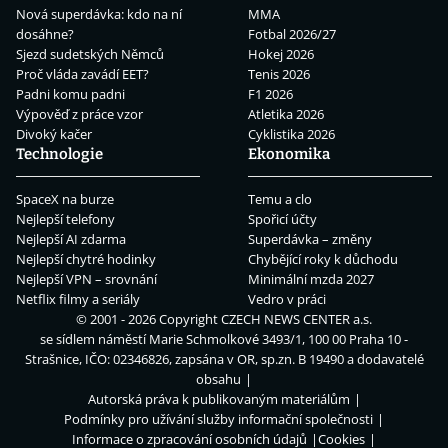
Nová superdávka: kdo na ní
MMA
dosáhne?
Fotbal 2026/27
Sjezd sudetských Němců
Hokej 2026
Proč vláda zavádí EET?
Tenis 2026
Padni komu padni
F1 2026
Výpověď z práce vzor
Atletika 2026
Divoký kačer
Cyklistika 2026
Technologie
Ekonomika
SpaceX na burze
Temu a clo
Nejlepší telefony
Spořicí účty
Nejlepší AI zdarma
Superdávka – změny
Nejlepší chytré hodinky
Chybějící roky k důchodu
Nejlepší VPN – srovnání
Minimální mzda 2027
Netflix filmy a seriály
Vedro v práci
© 2001 - 2026 Copyright
CZECH NEWS CENTER a.s.
se sídlem náměstí Marie Schmolkové 3493/1, 100 00 Praha 10 -
Strašnice, IČO: 02346826, zapsána v OR, sp.zn. B 19490 a dodavatelé
obsahu
Autorská práva k publikovaným materiálům
Podmínky pro užívání služby informační společnosti
Informace o zpracování osobních údajů
Cookies