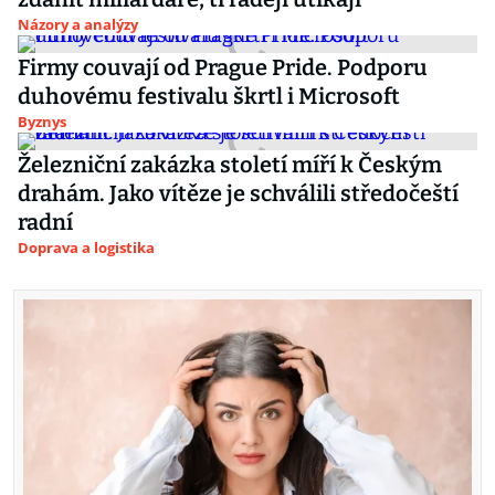
Názory a analýzy
Firmy couvají od Prague Pride. Podporu
duhovému festivalu škrtl i Microsoft
Byznys
Železniční zakázka století míří k Českým
drahám. Jako vítěze je schválili středočeští
radní
Doprava a logistika