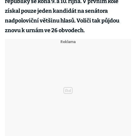
republiky se koná 9. a 10. října. V prvním kole
získal pouze jeden kandidát na senátora
nadpoloviční většinu hlasů. Voliči tak půjdou
znovu k urnám ve 26 obvodech.