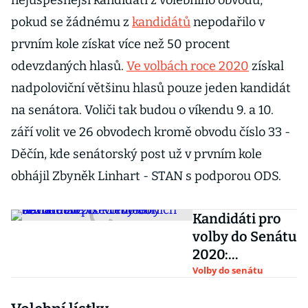
nejúspěšnější kandidáti z volebního obvodu,
pokud se žádnému z
kandidátů
nepodařilo v
prvním kole získat více než 50 procent
odevzdaných hlasů.
Ve volbách roce 2020
získal
nadpoloviční většinu hlasů pouze jeden kandidát
na senátora. Voliči tak budou o víkendu 9. a 10.
září volit ve 26 obvodech kromě obvodu číslo 33 -
Děčín, kde senátorský post už v prvním kole
obhájil Zbyněk Linhart - STAN s podporou ODS.
Kandidáti pro
volby do Senátu
2020:
Přehledný
Volby do senátu
seznam ve