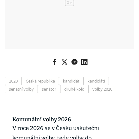
2020
Česká republika
kandidát
kandidáti
senátní volby
senátor
druhé kolo
volby 2020
Komunální volby 2026
V roce 2026 se v Česku uskuteční
komunální volby, tedy volby do