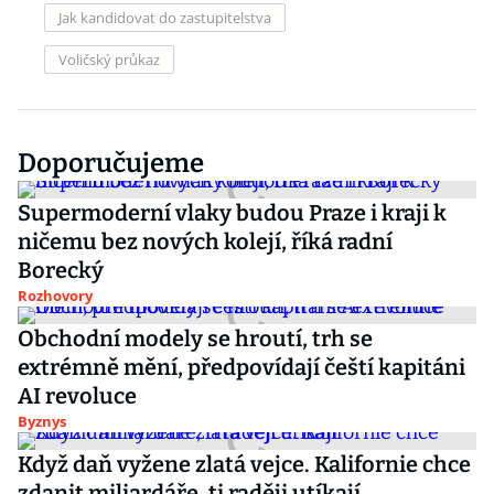
Jak kandidovat do zastupitelstva
Voličský průkaz
Doporučujeme
Supermoderní vlaky budou Praze i kraji k
ničemu bez nových kolejí, říká radní
Borecký
Rozhovory
Obchodní modely se hroutí, trh se
extrémně mění, předpovídají čeští kapitáni
AI revoluce
Byznys
Když daň vyžene zlatá vejce. Kalifornie chce
zdanit miliardáře, ti raději utíkají