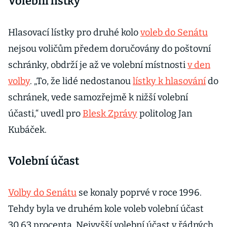
Volební lístky
všech
volebních
obvodech
Hlasovací lístky pro druhé kolo
voleb do Senátu
nejsou voličům předem doručovány do poštovní
schránky, obdrží je až ve volební místnosti
v den
volby
. „To, že lidé nedostanou
lístky k hlasování
do
schránek, vede samozřejmě k nižší volební
účasti,“ uvedl pro
Blesk Zprávy
politolog Jan
Kubáček.
Volební účast
Volby do Senátu
se konaly poprvé v roce 1996.
Tehdy byla ve druhém kole voleb volební účast
30,63 procenta. Nejvyšší volební účast v řádných