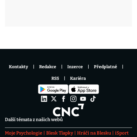
Kontakty
Redakce
Inzerce
Předplatné
RSS
Kariéra
Další témata z našich webů
Moje Psychologie
Blesk Tlapky
Hráči na Blesku
iSport