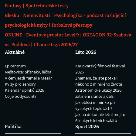
Fantasy
Spotřebitelské testy
Blesku
Nemovitosti
Psychologika - podcast rozbíjející
psychologické mýty
Fotbalové přestupy
ONLINE
Eventový prostor Level 9
OKTAGON 92: Szabová
vs. Pudilová
Chance Liga 2026/27
Aktuálně
Léto 2026
Epicentrum
Karlovarský filmový festival
Neštovice: příznaky, léčba
2026
V čem jezdí Yamal a Mesii?
Znamení, že jste potkali
Kvízy pro seniory
někoho z minulého života
Kalendář úplňků 2026
Astronomické úkazy 2026:
Co je bodycount?
zatmění slunce a další
Jak obléci miminko při
vysokých teplotách?
Jak na dokonalé letní mojito
6 lehkých letních salátů
Politika
Sport 2026