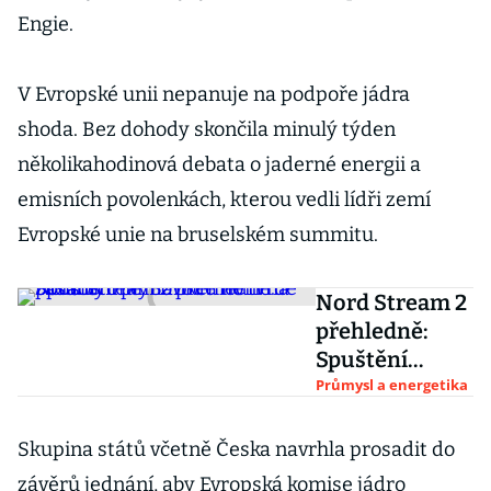
Engie.
V Evropské unii nepanuje na podpoře jádra
shoda. Bez dohody skončila minulý týden
několikahodinová debata o jaderné energii a
emisních povolenkách, kterou vedli lídři zemí
Evropské unie na bruselském summitu.
Nord Stream 2
přehledně:
Spuštění
plynovodu
Průmysl a energetika
není na pořadu
dne. Sankce ho
Skupina států včetně Česka navrhla prosadit do
tvrdě zasáhly
závěrů jednání, aby Evropská komise jádro