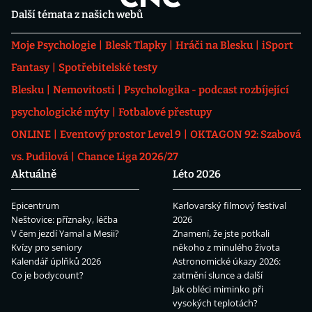
Další témata z našich webů
Moje Psychologie
Blesk Tlapky
Hráči na Blesku
iSport
Fantasy
Spotřebitelské testy
Blesku
Nemovitosti
Psychologika - podcast rozbíjející
psychologické mýty
Fotbalové přestupy
ONLINE
Eventový prostor Level 9
OKTAGON 92: Szabová
vs. Pudilová
Chance Liga 2026/27
Aktuálně
Léto 2026
Epicentrum
Karlovarský filmový festival
Neštovice: příznaky, léčba
2026
V čem jezdí Yamal a Mesii?
Znamení, že jste potkali
Kvízy pro seniory
někoho z minulého života
Kalendář úplňků 2026
Astronomické úkazy 2026:
Co je bodycount?
zatmění slunce a další
Jak obléci miminko při
vysokých teplotách?