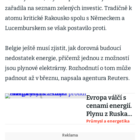
zařadila na seznam zelených investic. Tradičně k
atomu kritické Rakousko spolu s Německem a
Lucemburskem se však postavilo proti.
Belgie ještě musí zjistit, jak dorovná budoucí
nedostatek energie, přičemž jednou z možností
jsou plynové elektrárny. Rozhodnutí o tom může
padnout až v březnu, napsala agentura Reuters.
Evropa válčí s
cenami energií.
Plynu z Ruska
proudí málo, ve
Průmysl a energetika
Francii stojí
reaktory