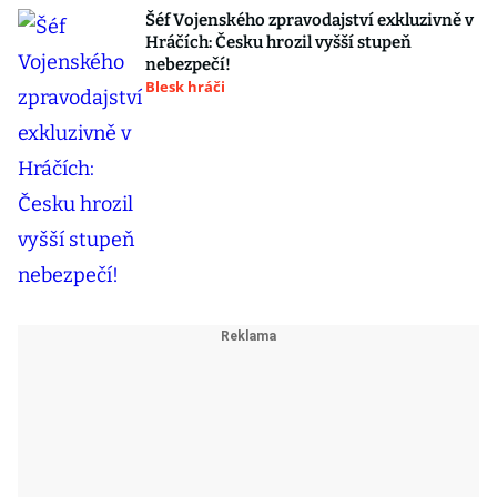
Šéf Vojenského zpravodajství exkluzivně v
Hráčích: Česku hrozil vyšší stupeň
nebezpečí!
Blesk hráči