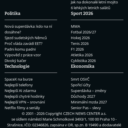
Jak na dokonalé letní mojito
6 lehkých letních salátů
Politika
Sport 2026
Nová superdávka: kdo na ní
MMA
dosáhne?
Fotbal 2026/27
Sjezd sudetských Němců
Hokej 2026
Proč vláda zavádí EET?
Tenis 2026
Padni komu padni
F1 2026
Výpověď z práce vzor
Atletika 2026
Divoký kačer
Cyklistika 2026
Technologie
Ekonomika
SpaceX na burze
Smrt OSVČ
Nejlepší telefony
Spořicí účty
Nejlepší AI zdarma
Superdávka – změny
Nejlepší chytré hodinky
Důchody 2027
Nejlepší VPN – srovnání
Minimální mzda 2027
Netflix filmy a seriály
Senior Pas – slevy
© 2001 - 2026 Copyright
CZECH NEWS CENTER a.s.
se sídlem náměstí Marie Schmolkové 3493/1, 100 00 Praha 10 -
Strašnice, IČO: 02346826, zapsána v OR, sp.zn. B 19490 a dodavatelé