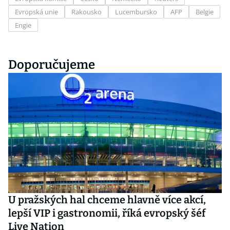
Evropská unie
Rakousko
Lucembursko
AFP
Belgie
Engie
Doporučujeme
U pražských hal chceme hlavně více akcí,
lepší VIP i gastronomii, říká evropský šéf
Live Nation