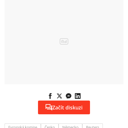
Začít diskuzi
Evropská komise
Česko
Německo
Reuters