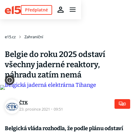
Předplatné
e15.cz
Zahraniční
Belgie do roku 2025 odstaví
všechny jaderné reaktory,
náhradu zatím nemá
ČTK
0
23. prosince 2021
·
09:51
Belgická vláda rozhodla, že podle plánu odstaví