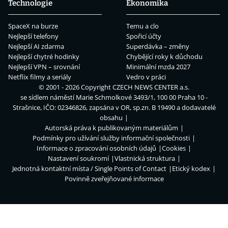
Technologie
Ekonomika
SpaceX na burze
Temu a clo
Nejlepší telefony
Spořicí účty
Nejlepší AI zdarma
Superdávka – změny
Nejlepší chytré hodinky
Chybějící roky k důchodu
Nejlepší VPN – srovnání
Minimální mzda 2027
Netflix filmy a seriály
Vedro v práci
© 2001 - 2026 Copyright
CZECH NEWS CENTER a.s.
se sídlem náměstí Marie Schmolkové 3493/1, 100 00 Praha 10 -
Strašnice, IČO: 02346826, zapsána v OR, sp.zn. B 19490 a dodavatelé
obsahu
Autorská práva k publikovaným materiálům
Podmínky pro užívání služby informační společnosti
Informace o zpracování osobních údajů
Cookies
Nastavení soukromí
Vlastnická struktura
Jednotná kontaktní místa / Single Points of Contact
Etický kodex
Povinně zveřejňované informace