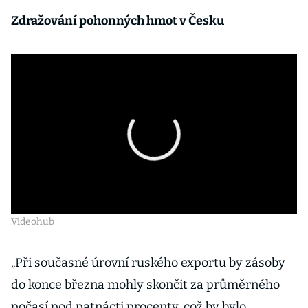
Zdražování pohonných hmot v Česku
Videohub
„Při současné úrovní ruského exportu by zásoby
do konce března mohly skončit za průměrného
počasí pod patnácti procenty, což by bylo