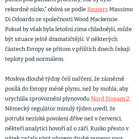
rekordně nízko,“ obává se podle
Reuters
Massimo
Di Odoardo ze společnosti Wood Mackenzie.
Pokud by však byla letošní zima chladnější, může
být situace ještě dramatičtější. V některých
částech Evropy se přitom v příštích dnech čekají
teploty pod normálem.
Moskva dlouhé týdny čelí nařčení, že záměrně
posílá do Evropy méně plynu, než by mohla, aby
urychlila zprovoznění plynovodu
Nord Stream 2
.
Německý regulátor minulý týden uvedl, že
potrubí nezíská povolení dříve než v červenci,
někteří analytici hovoří až o září. Rusko přesto v
pátek začalo plnit plynem druhé rameno rour.