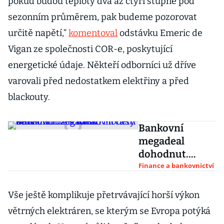
pokud budou teploty dva až čtyři stupně pod
sezonním průměrem, pak budeme pozorovat
určitě napětí,“
komentoval
odstávku Emeric de
Vigan ze společnosti COR-e, poskytující
energetické údaje. Někteří odborníci už dříve
varovali před nedostatkem elektřiny a před
blackouty.
Bankovní
megadeal
dohodnut.
Akcionáři
Finance a bankovnictví
Monety
schválili fúzi s
Vše ještě komplikuje přetrvávající horší výkon
bankovní částí
větrných elektráren, se kterým se Evropa potýká
PPF