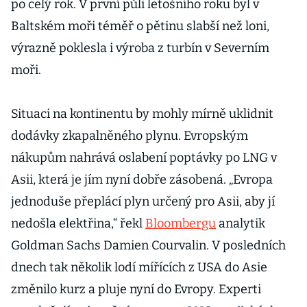
po celý rok. V první půli letošního roku byl v
Baltském moři téměř o pětinu slabší než loni,
výrazně poklesla i výroba z turbín v Severním
moři.
Situaci na kontinentu by mohly mírně uklidnit
dodávky zkapalněného plynu. Evropským
nákupům nahrává oslabení poptávky po LNG v
Asii, která je jím nyní dobře zásobená. „Evropa
jednoduše přeplácí plyn určený pro Asii, aby jí
nedošla elektřina,“ řekl
Bloombergu
analytik
Goldman Sachs Damien Courvalin. V posledních
dnech tak několik lodí mířících z USA do Asie
změnilo kurz a pluje nyní do Evropy. Experti