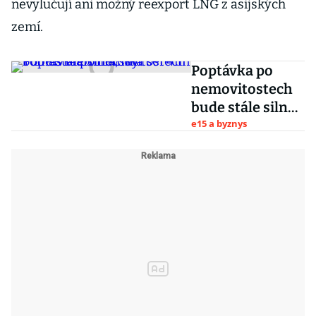
nevylučují ani možný reexport LNG z asijských
zemí.
Poptávka po
nemovitostech
bude stále silná,
říká šéf 4fin
e15 a byznys
Tomáš
Martinovský