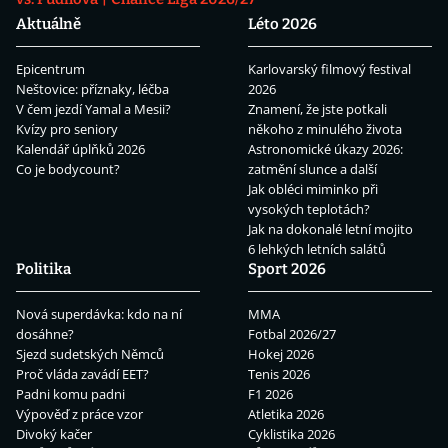
Aktuálně
Léto 2026
Epicentrum
Karlovarský filmový festival
Neštovice: příznaky, léčba
2026
V čem jezdí Yamal a Mesii?
Znamení, že jste potkali
Kvízy pro seniory
někoho z minulého života
Kalendář úplňků 2026
Astronomické úkazy 2026:
Co je bodycount?
zatmění slunce a další
Jak obléci miminko při
vysokých teplotách?
Jak na dokonalé letní mojito
6 lehkých letních salátů
Politika
Sport 2026
Nová superdávka: kdo na ní
MMA
dosáhne?
Fotbal 2026/27
Sjezd sudetských Němců
Hokej 2026
Proč vláda zavádí EET?
Tenis 2026
Padni komu padni
F1 2026
Výpověď z práce vzor
Atletika 2026
Divoký kačer
Cyklistika 2026