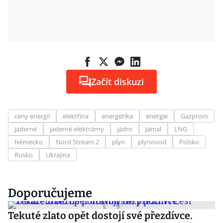
Začít diskuzi
ceny energií
elektřina
energetika
energie
Gazprom
jaderné
jaderné elektrárny
jádro
Jamal
LNG
Německo
Nord Stream 2
plyn
plynovod
Polsko
Rusko
Ukrajina
Doporučujeme
Tekuté zlato opět dostojí své přezdívce.