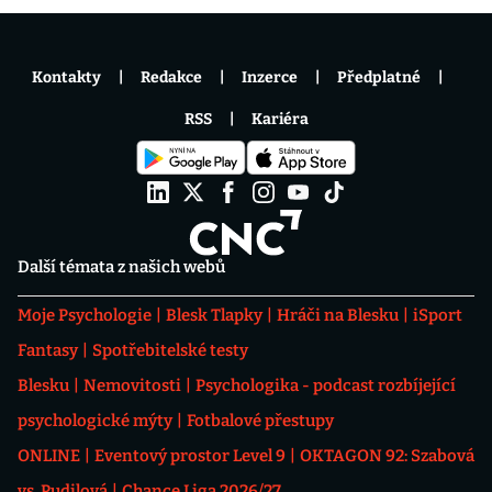
Kontakty
Redakce
Inzerce
Předplatné
RSS
Kariéra
Další témata z našich webů
Moje Psychologie
Blesk Tlapky
Hráči na Blesku
iSport
Fantasy
Spotřebitelské testy
Blesku
Nemovitosti
Psychologika - podcast rozbíjející
psychologické mýty
Fotbalové přestupy
ONLINE
Eventový prostor Level 9
OKTAGON 92: Szabová
vs. Pudilová
Chance Liga 2026/27