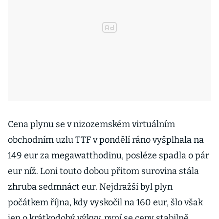
Cena plynu se v nizozemském virtuálním
obchodním uzlu TTF v pondělí ráno vyšplhala na
149 eur za megawatthodinu, posléze spadla o pár
eur níž. Loni touto dobou přitom surovina stála
zhruba sedmnáct eur. Nejdražší byl plyn
počátkem října, kdy vyskočil na 160 eur, šlo však
jen o krátkodobý výkyv, nyní se ceny stabilně