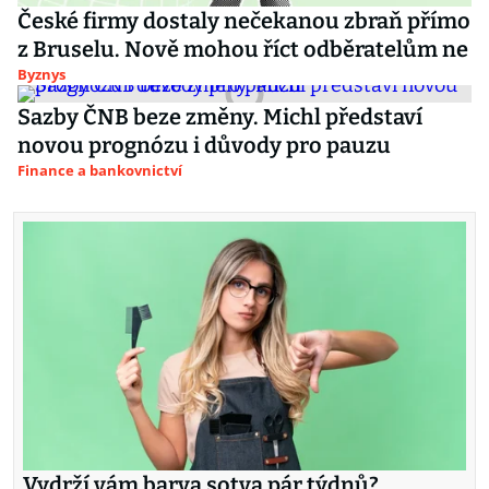
České firmy dostaly nečekanou zbraň přímo
z Bruselu. Nově mohou říct odběratelům ne
Byznys
Sazby ČNB beze změny. Michl představí
novou prognózu i důvody pro pauzu
Finance a bankovnictví
Vydrží vám barva sotva pár týdnů?