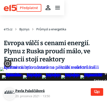
Předplatné
e15.cz
Byznys
Průmysl a energetika
Evropa válčí s cenami energií.
Plynu z Ruska proudí málo, ve
Francii stojí reaktory
9
Fotogal
Pavla Palaščáková
0
20. prosince 2021
·
13:50