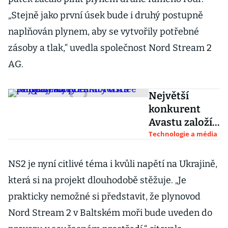
„Stejně jako první úsek bude i druhý postupně
naplňován plynem, aby se vytvořily potřebné
zásoby a tlak,“ uvedla společnost Nord Stream 2
AG.
Největší
konkurent
Avastu založí
vývoj v Česku.
Technologie a média
McAfee
vstupuje na
NS2 je nyní citlivé téma i kvůli napětí na Ukrajině,
přehřátý trh s
která si na projekt dlouhodobě stěžuje. „Je
programátory
prakticky nemožné si představit, že plynovod
Nord Stream 2 v Baltském moři bude uveden do