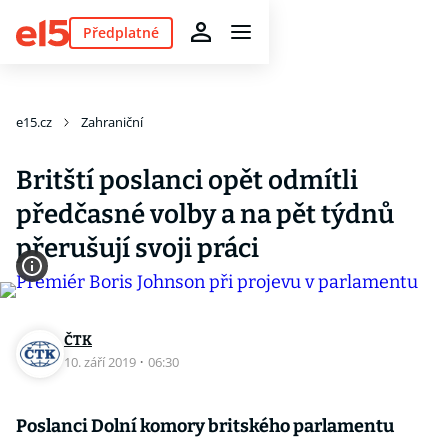
Předplatné
e15.cz
Zahraniční
Britští poslanci opět odmítli
předčasné volby a na pět týdnů
přerušují svoji práci
ČTK
10. září 2019
·
06:30
Poslanci Dolní komory britského parlamentu