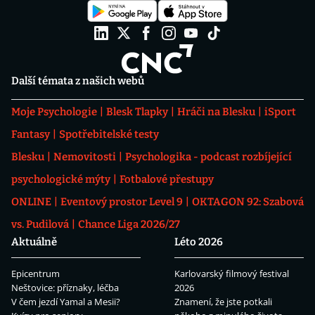
Další témata z našich webů
Moje Psychologie
Blesk Tlapky
Hráči na Blesku
iSport
Fantasy
Spotřebitelské testy
Blesku
Nemovitosti
Psychologika - podcast rozbíjející
psychologické mýty
Fotbalové přestupy
ONLINE
Eventový prostor Level 9
OKTAGON 92: Szabová
vs. Pudilová
Chance Liga 2026/27
Aktuálně
Léto 2026
Epicentrum
Karlovarský filmový festival
Neštovice: příznaky, léčba
2026
V čem jezdí Yamal a Mesii?
Znamení, že jste potkali