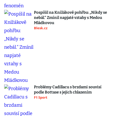
Pospíšil na Knížákově pohřbu: „Nikdy se
nebál.“ Zmínil napjaté vztahy s Medou
Mládkovou
Blesk.cz
Problémy Cadillacu s brzdami souvisí
podle Bottase s jejich chlazením
F1 Sport