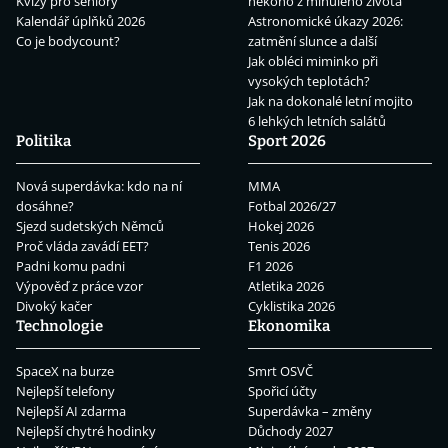
Kvízy pro seniory
někoho z minulého života
Kalendář úplňků 2026
Astronomické úkazy 2026:
Co je bodycount?
zatmění slunce a další
Jak obléci miminko při
vysokých teplotách?
Jak na dokonalé letní mojito
6 lehkých letních salátů
Politika
Sport 2026
Nová superdávka: kdo na ní
MMA
dosáhne?
Fotbal 2026/27
Sjezd sudetských Němců
Hokej 2026
Proč vláda zavádí EET?
Tenis 2026
Padni komu padni
F1 2026
Výpověď z práce vzor
Atletika 2026
Divoký kačer
Cyklistika 2026
Technologie
Ekonomika
SpaceX na burze
Smrt OSVČ
Nejlepší telefony
Spořicí účty
Nejlepší AI zdarma
Superdávka – změny
Nejlepší chytré hodinky
Důchody 2027