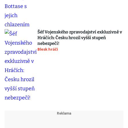
Šéf Vojenského zpravodajství exkluzivně v
Hráčích: Česku hrozil vyšší stupeň
nebezpečí!
Blesk hráči