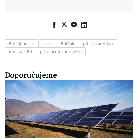
Boris Johnson
brexit
Británie
předčasné volby
dohoda s EU
parlamentní přestávka
Doporučujeme