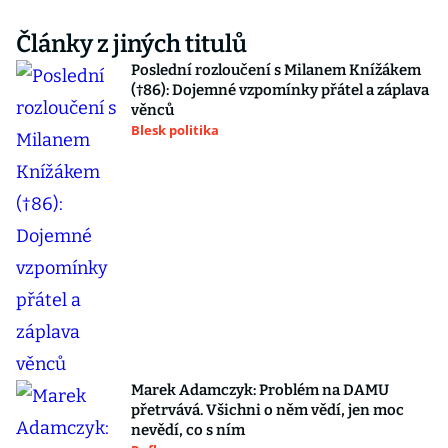
Články z jiných titulů
Poslední rozloučení s Milanem Knížákem
(†86): Dojemné vzpomínky přátel a záplava
věnců
Blesk politika
Marek Adamczyk: Problém na DAMU
přetrvává. Všichni o něm vědí, jen moc
nevědí, co s ním