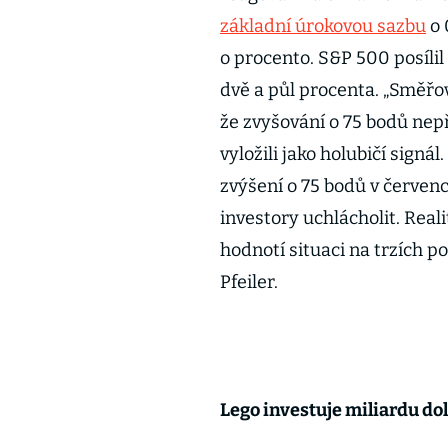
základní úrokovou sazbu
o 
o procento. S&P 500 posíli
dvě a půl procenta. „Směřov
že zvyšování o 75 bodů nep
vyložili jako holubičí signá
zvýšení o 75 bodů v červen
investory uchlácholit. Real
hodnotí situaci na trzích 
Pfeiler.
Lego investuje miliardu do