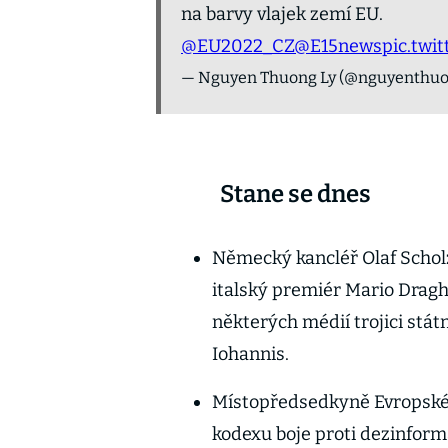
na barvy vlajek zemí EU.
@EU2022_CZ
@E15news
pic.twi
— Nguyen Thuong Ly (@nguyenthuo
Stane se dnes
Německý kancléř Olaf Schol
italský premiér Mario Draghi
některých médií trojici stá
Iohannis.
Místopředsedkyně Evropské 
kodexu boje proti dezinform