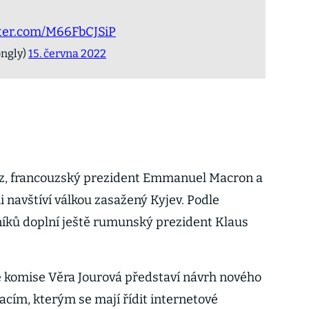
tter.com/M66FbCJSiP
ngly)
15. června 2022
z, francouzský prezident Emmanuel Macron a
 navštíví válkou zasažený Kyjev. Podle
tníků doplní ještě rumunský prezident Klaus
komise Věra Jourová představí návrh nového
acím, kterým se mají řídit internetové