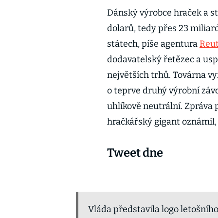
Dánský výrobce hraček a st
dolarů, tedy přes 23 milia
státech, píše agentura
Reu
dodavatelský řetězec a usp
největších trhů. Továrna vy
o teprve druhý výrobní záv
uhlíkově neutrální. Zpráva 
hračkářský gigant oznámil,
Tweet dne
Vláda představila logo letošníh