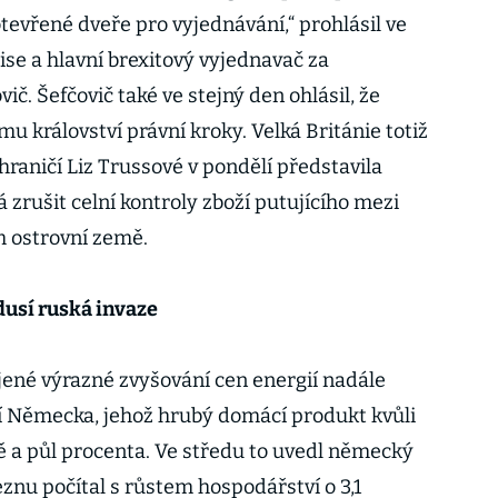
tevřené dveře pro vyjednávání,“ prohlásil ve
e a hlavní brexitový vyjednavač za
č. Šefčovič také ve stejný den ohlásil, že
mu království právní kroky. Velká Británie totiž
raničí Liz Trussové v pondělí představila
á zrušit celní kontroly zboží putujícího mezi
m ostrovní země.
usí ruská invaze
ojené výrazné zvyšování cen energií nadále
í Německa, jehož hrubý domácí produkt kvůli
vě a půl procenta. Ve středu to uvedl německý
březnu počítal s růstem hospodářství o 3,1