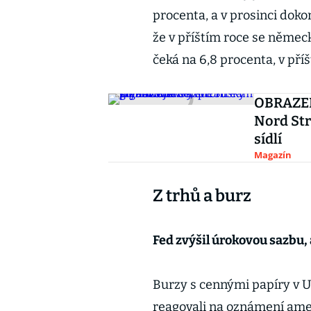
procenta, a v prosinci doko
že v příštím roce se německý
čeká na 6,8 procenta, v pří
OBRAZEM
Nord Str
sídlí
Magazín
Z trhů a burz
Fed zvýšil úrokovou sazbu,
Burzy s cennými papíry v U
reagovali na oznámení amer