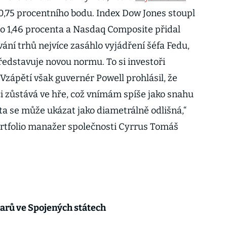
0,75 procentního bodu. Index Dow Jones stoupl
l o 1,46 procenta a Nasdaq Composite přidal
ání trhů nejvíce zasáhlo vyjádření šéfa Fedu,
ředstavuje novou normu. To si investoři
l. Vzápětí však guvernér Powell prohlásil, že
ci zůstává ve hře, což vnímám spíše jako snahu
ita se může ukázat jako diametrálně odlišná,“
portfolio manažer společnosti Cyrrus Tomáš
larů ve Spojených státech