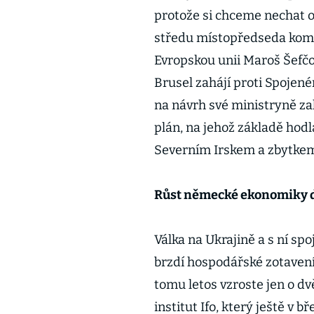
protože si chceme nechat o
středu místopředseda komis
Evropskou unii Maroš Šefčovi
Brusel zahájí proti Spojené
na návrh své ministryně zah
plán, na jehož základě hodl
Severním Irskem a zbytke
Růst německé ekonomiky d
Válka na Ukrajině a s ní sp
brzdí hospodářské zotaven
tomu letos vzroste jen o d
institut Ifo, který ještě v 