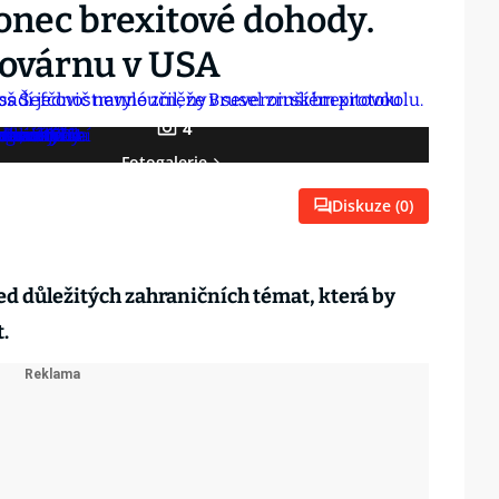
onec brexitové dohody.
továrnu v USA
4
Fotogalerie
Diskuze (
0
)
led důležitých zahraničních témat, která by
t.