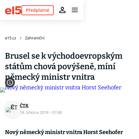
Předplatné
e15.cz
Zahraniční
Brusel se k východoevropským
státům chová povýšeně, míní
německý ministr vnitra
ČTK
18. března 2018
·
07:48
Nový německý ministr vnitra Horst Seehofer