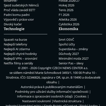
dosáhne?
Fotbal 2026/27
Sjezd sudetských Němců
Hokej 2026
Proč vláda zavádí EET?
Tenis 2026
Padni komu padni
F1 2026
Výpověď z práce vzor
Atletika 2026
Divoký kačer
Cyklistika 2026
Technologie
Ekonomika
SpaceX na burze
Smrt OSVČ
Nejlepší telefony
Spořicí účty
Nejlepší AI zdarma
Superdávka – změny
Nejlepší chytré hodinky
Důchody 2027
Nejlepší VPN – srovnání
Minimální mzda 2027
Netflix filmy a seriály
Senior Pas – slevy
© 2001 - 2026 Copyright
CZECH NEWS CENTER a.s.
se sídlem náměstí Marie Schmolkové 3493/1, 100 00 Praha 10 -
Strašnice, IČO: 02346826, zapsána v OR, sp.zn. B 19490 a dodavatelé
obsahu
Autorská práva k publikovaným materiálům
Podmínky pro užívání služby informační společnosti
Informace o zpracování osobních údajů
Cookies
Nastavení soukromí
Vlastnická struktura
Jednotná kontaktní místa / Single Points of Contact
Etický kodex