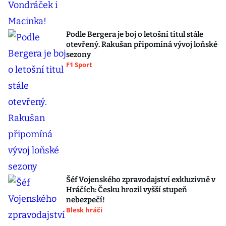
Podle Bergera je boj o letošní titul stále
otevřený. Rakušan připomíná vývoj loňské
sezony
F1 Sport
Šéf Vojenského zpravodajství exkluzivně v
Hráčích: Česku hrozil vyšší stupeň
nebezpečí!
Blesk hráči