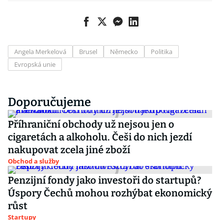
Angela Merkelová
Brusel
Německo
Politika
Evropská unie
Doporučujeme
Příhraniční obchody už nejsou jen o
cigaretách a alkoholu. Češi do nich jezdí
nakupovat zcela jiné zboží
Obchod a služby
Penzijní fondy jako investoři do startupů?
Úspory Čechů mohou rozhýbat ekonomický
růst
Startupy