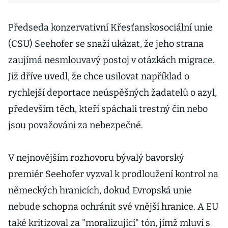
Předseda konzervativní Křesťanskosociální unie
(CSU) Seehofer se snaží ukázat, že jeho strana
zaujímá nesmlouvavý postoj v otázkách migrace.
Již dříve uvedl, že chce usilovat například o
rychlejší deportace neúspěšných žadatelů o azyl,
především těch, kteří spáchali trestný čin nebo
jsou považováni za nebezpečné.
V nejnovějším rozhovoru bývalý bavorský
premiér Seehofer vyzval k prodloužení kontrol na
německých hranicích, dokud Evropská unie
nebude schopna ochránit své vnější hranice. A EU
také kritizoval za "moralizující" tón, jímž mluví s