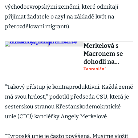
východoevropskými zeměmi, které odmítají
přijímat žadatele o azyl na základě kvót na
přerozdělovaní migrantů.
Merkelová s
Macronem se
dohodli na
reformě
Zahraniční
eurozóny, plán
představí v létě
"Takový přístup je kontraproduktivní. Každá země
má svou hrdost," podotkl předseda CSU, která je
sesterskou stranou Křesťanskodemokratické
unie (CDU) kancléřky Angely Merkelové.
"Evropská unie je často povýšená. Musíme vložit