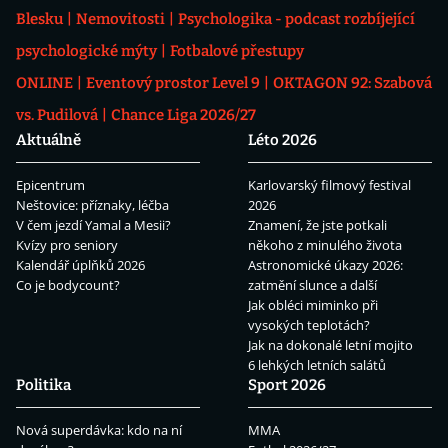
Blesku
Nemovitosti
Psychologika - podcast rozbíjející
psychologické mýty
Fotbalové přestupy
ONLINE
Eventový prostor Level 9
OKTAGON 92: Szabová
vs. Pudilová
Chance Liga 2026/27
Aktuálně
Léto 2026
Epicentrum
Karlovarský filmový festival
Neštovice: příznaky, léčba
2026
V čem jezdí Yamal a Mesii?
Znamení, že jste potkali
Kvízy pro seniory
někoho z minulého života
Kalendář úplňků 2026
Astronomické úkazy 2026:
Co je bodycount?
zatmění slunce a další
Jak obléci miminko při
vysokých teplotách?
Jak na dokonalé letní mojito
6 lehkých letních salátů
Politika
Sport 2026
Nová superdávka: kdo na ní
MMA