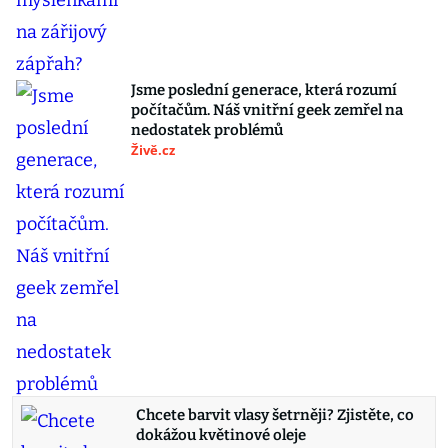
Jsme poslední generace, která rozumí
počítačům. Náš vnitřní geek zemřel na
nedostatek problémů
Živě.cz
Chcete barvit vlasy šetrněji? Zjistěte, co
dokážou květinové oleje