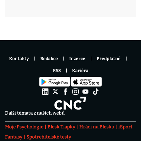
Kontakty
Redakce
Inzerce
Předplatné
RSS
Kariéra
Další témata z našich webů
Moje Psychologie
Blesk Tlapky
Hráči na Blesku
iSport
Fantasy
Spotřebitelské testy