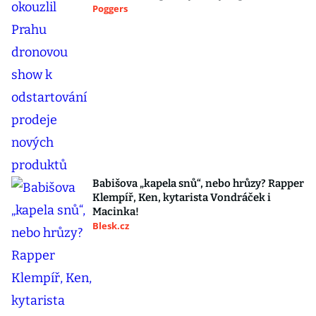
Poggers
Babišova „kapela snů“, nebo hrůzy? Rapper
Klempíř, Ken, kytarista Vondráček i
Macinka!
Blesk.cz