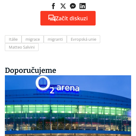
Začít diskuzi
Itálie
migrace
migranti
Evropská unie
Matteo Salvini
Doporučujeme