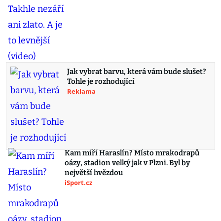
Jak vybrat barvu, která vám bude slušet?
Tohle je rozhodující
Reklama
Kam míří Haraslín? Místo mrakodrapů
oázy, stadion velký jak v Plzni. Byl by
největší hvězdou
iSport.cz