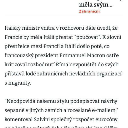
měla svým
členům
Zahraniční
spolufinancovat
péči o migranty
Italský ministr vnitra v rozhovoru dále uvedl, že
Francie by měla Itálii přestat "poučovat". K slovní
přestřelce mezi Francií a Itálií došlo poté, co
francouzský prezident Emmanuel Macron ostře
kritizoval rozhodnutí Říma nevpouštět do svých
přístavů lodě zahraničních nevládních organizací
s migranty.
"Neodpovídá našemu stylu podepisovat návrhy
sepsané v jiných zemích a rozeslané e-mailem,"
komentoval Salvini společný rozpočet eurozóny,