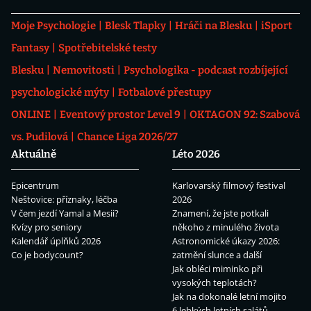
Moje Psychologie
Blesk Tlapky
Hráči na Blesku
iSport
Fantasy
Spotřebitelské testy
Blesku
Nemovitosti
Psychologika - podcast rozbíjející
psychologické mýty
Fotbalové přestupy
ONLINE
Eventový prostor Level 9
OKTAGON 92: Szabová
vs. Pudilová
Chance Liga 2026/27
Aktuálně
Léto 2026
Epicentrum
Karlovarský filmový festival
Neštovice: příznaky, léčba
2026
V čem jezdí Yamal a Mesii?
Znamení, že jste potkali
Kvízy pro seniory
někoho z minulého života
Kalendář úplňků 2026
Astronomické úkazy 2026:
Co je bodycount?
zatmění slunce a další
Jak obléci miminko při
vysokých teplotách?
Jak na dokonalé letní mojito
6 lehkých letních salátů