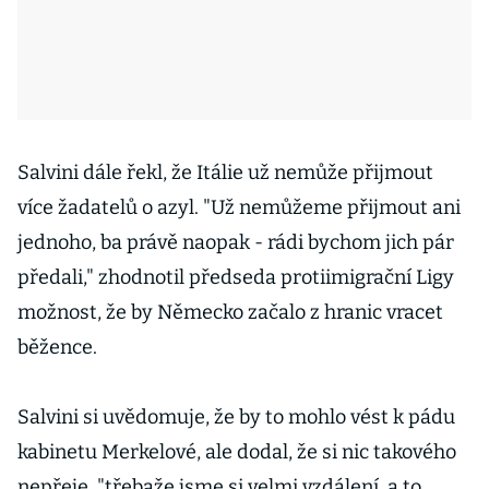
Salvini dále řekl, že Itálie už nemůže přijmout
více žadatelů o azyl. "Už nemůžeme přijmout ani
jednoho, ba právě naopak - rádi bychom jich pár
předali," zhodnotil předseda protiimigrační Ligy
možnost, že by Německo začalo z hranic vracet
běžence.
Salvini si uvědomuje, že by to mohlo vést k pádu
kabinetu Merkelové, ale dodal, že si nic takového
nepřeje, "třebaže jsme si velmi vzdálení, a to