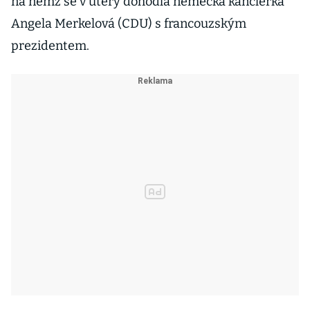
na němž se v úterý dohodla německá kancléřka
Angela Merkelová (CDU) s francouzským
prezidentem.