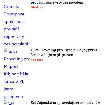
provádí ropné vrty bez povolení!
Blesk.cz
Luke Browning pro F1sport: Kdyby přišla
šance z F1, jsem připraven
F1 Sport
Šéf Vojenského zpravodajství exkluzivně v