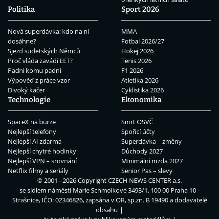
Politika
Sport 2026
Nová superdávka: kdo na ní
MMA
dosáhne?
Fotbal 2026/27
Sjezd sudetských Němců
Hokej 2026
Proč vláda zavádí EET?
Tenis 2026
Padni komu padni
F1 2026
Výpověď z práce vzor
Atletika 2026
Divoký kačer
Cyklistika 2026
Technologie
Ekonomika
SpaceX na burze
Smrt OSVČ
Nejlepší telefony
Spořicí účty
Nejlepší AI zdarma
Superdávka – změny
Nejlepší chytré hodinky
Důchody 2027
Nejlepší VPN – srovnání
Minimální mzda 2027
Netflix filmy a seriály
Senior Pas – slevy
© 2001 - 2026 Copyright
CZECH NEWS CENTER a.s.
se sídlem náměstí Marie Schmolkové 3493/1, 100 00 Praha 10 -
Strašnice, IČO: 02346826, zapsána v OR, sp.zn. B 19490 a dodavatelé
obsahu