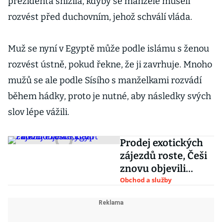
prezidenta snížila, kdyby se manželé museli
rozvést před duchovním, jehož schválí vláda.
Muž se nyní v Egyptě může podle islámu s ženou
rozvést ústně, pokud řekne, že ji zavrhuje. Mnoho
mužů se ale podle Sísího s manželkami rozvádí
během hádky, proto je nutné, aby následky svých
slov lépe vážili.
Prodej exotických
zájezdů roste, Češi
znovu objevili
Egypt
Obchod a služby