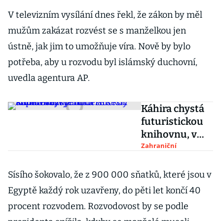
V televizním vysílání dnes řekl, že zákon by měl
mužům zakázat rozvést se s manželkou jen
ústně, jak jim to umožňuje víra. Nově by bylo
potřeba, aby u rozvodu byl islámský duchovní,
uvedla agentura AP.
Káhira chystá
futuristickou
knihovnu, v
tendru se sešly
Zahraniční
superhvězdy
moderní
Sísího šokovalo, že z 900 000 sňatků, které jsou v
architektury
Egyptě každý rok uzavřeny, do pěti let končí 40
procent rozvodem. Rozvodovost by se podle