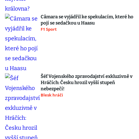
Câmara se vyjádřil ke spekulacím, které ho
pojí se sedačkou u Haasu
F1 Sport
Šéf Vojenského zpravodajství exkluzivně v
Hráčích: Česku hrozil vyšší stupeň
nebezpečí!
Blesk hráči