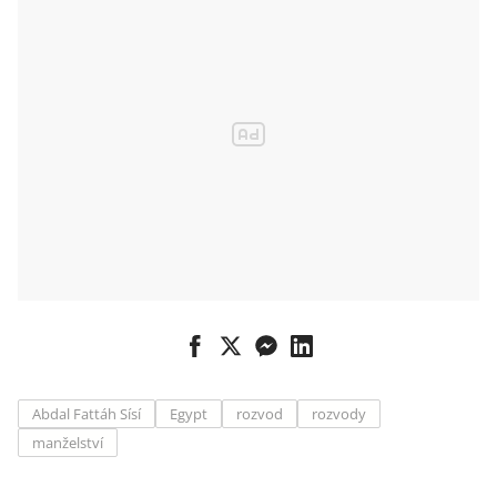
Abdal Fattáh Sísí
Egypt
rozvod
rozvody
manželství