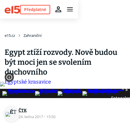
Předplatné
e15.cz
Zahraniční
Egypt ztíží rozvody. Nově budou
být moci jen se svolením
duchovního
5
Fotogaler
ČTK
24. ledna 2017
·
15:50