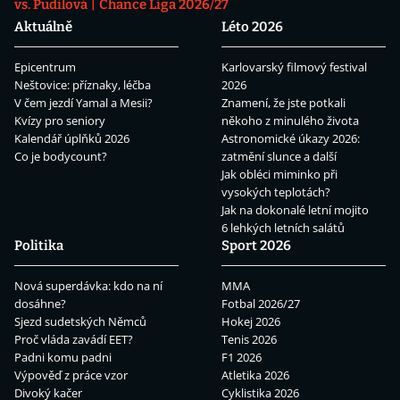
vs. Pudilová
Chance Liga 2026/27
Aktuálně
Léto 2026
Epicentrum
Karlovarský filmový festival
Neštovice: příznaky, léčba
2026
V čem jezdí Yamal a Mesii?
Znamení, že jste potkali
Kvízy pro seniory
někoho z minulého života
Kalendář úplňků 2026
Astronomické úkazy 2026:
Co je bodycount?
zatmění slunce a další
Jak obléci miminko při
vysokých teplotách?
Jak na dokonalé letní mojito
6 lehkých letních salátů
Politika
Sport 2026
Nová superdávka: kdo na ní
MMA
dosáhne?
Fotbal 2026/27
Sjezd sudetských Němců
Hokej 2026
Proč vláda zavádí EET?
Tenis 2026
Padni komu padni
F1 2026
Výpověď z práce vzor
Atletika 2026
Divoký kačer
Cyklistika 2026