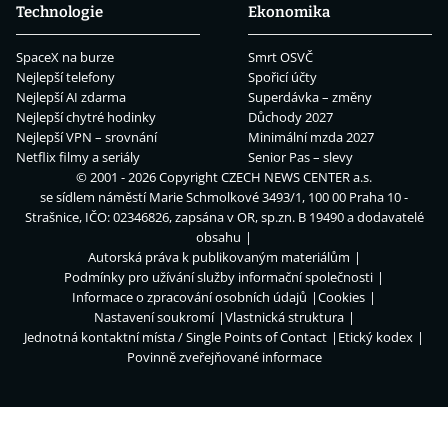
Technologie
Ekonomika
SpaceX na burze
Smrt OSVČ
Nejlepší telefony
Spořicí účty
Nejlepší AI zdarma
Superdávka – změny
Nejlepší chytré hodinky
Důchody 2027
Nejlepší VPN – srovnání
Minimální mzda 2027
Netflix filmy a seriály
Senior Pas – slevy
© 2001 - 2026 Copyright
CZECH NEWS CENTER a.s.
se sídlem náměstí Marie Schmolkové 3493/1, 100 00 Praha 10 -
Strašnice, IČO: 02346826, zapsána v OR, sp.zn. B 19490 a dodavatelé
obsahu
Autorská práva k publikovaným materiálům
Podmínky pro užívání služby informační společnosti
Informace o zpracování osobních údajů
Cookies
Nastavení soukromí
Vlastnická struktura
Jednotná kontaktní místa / Single Points of Contact
Etický kodex
Povinně zveřejňované informace