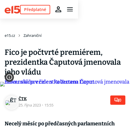
Předplatné
e15.cz
Zahraniční
Fico je počtvrté premiérem,
prezidentka Čaputová jmenovala
jeho vládu
ČTK
0
25. října 2023
·
15:55
Necelý měsíc po předčasných parlamentních