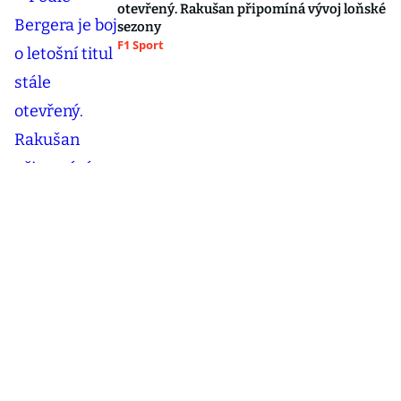
otevřený. Rakušan připomíná vývoj loňské
sezony
F1 Sport
Šéf Vojenského zpravodajství exkluzivně v
Hráčích: Česku hrozil vyšší stupeň
nebezpečí!
Blesk hráči