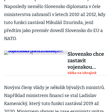
Naposledy nemělo Slovensko diplomata v čele
ministerstva zahraničí v letech 2010 až 2012, kdy
tuto funkci zastával Mikuláš Dzurinda, jenž
předtím jako premiér dovedl Slovensko do EU a
NATO.
Slovensko chce
zastavit
vojenskou
pomoc Ukrajině.
Válka na Ukrajině
Uškodí hlavně
samo sobě
Novými členy vlády je několik bývalých ministrů.
Například ministrem financí se stal Ladislav
Kamenický, který tuto funkci zastával 2019 až
2020. Ministrem obrany je zase exministr vnitra