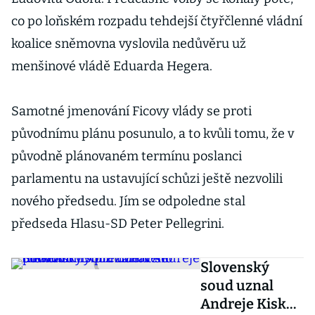
co po loňském rozpadu tehdejší čtyřčlenné vládní
koalice sněmovna vyslovila nedůvěru už
menšinové vládě Eduarda Hegera.
Samotné jmenování Ficovy vlády se proti
původnímu plánu posunulo, a to kvůli tomu, že v
původně plánovaném termínu poslanci
parlamentu na ustavující schůzi ještě nezvolili
nového předsedu. Jím se odpoledne stal
předseda Hlasu-SD Peter Pellegrini.
Slovenský
soud uznal
Andreje Kisku