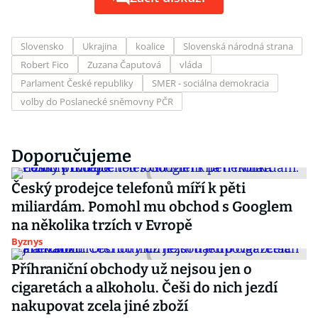
Slovensko
Ukrajina
koalice
Slovenská národná strana
Robert Fico
Zuzana Čaputová
vláda
Parlament České republiky
SMER - sociálna demokracia
volby do Poslanecké sněmovny PČR
Doporučujeme
Český prodejce telefonů míří k pěti
miliardám. Pomohl mu obchod s Googlem
na několika trzích v Evropě
Byznys
Příhraniční obchody už nejsou jen o
cigaretách a alkoholu. Češi do nich jezdí
nakupovat zcela jiné zboží