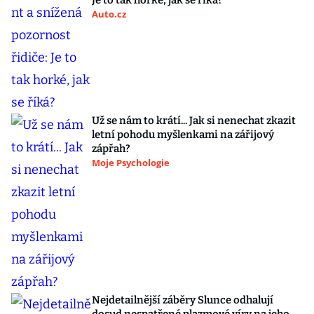
Je to tak horké, jak se říká?
Auto.cz
Už se nám to krátí... Jak si nenechat zkazit
letní pohodu myšlenkami na zářijový
zápřah?
Moje Psychologie
Nejdetailnější záběry Slunce odhalují