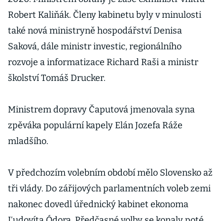
Robert Kaliňák. Členy kabinetu byly v minulosti
také nová ministryně hospodářství Denisa
Saková, dále ministr investic, regionálního
rozvoje a informatizace Richard Raši a ministr
školství Tomáš Drucker.
Ministrem dopravy Čaputová jmenovala syna
zpěváka populární kapely Elán Jozefa Ráže
mladšího.
V předchozím volebním období mělo Slovensko až
tři vlády. Do zářijových parlamentních voleb zemi
nakonec dovedl úřednický kabinet ekonoma
Ľudovíta Ódora. Předčasné volby se konaly poté,