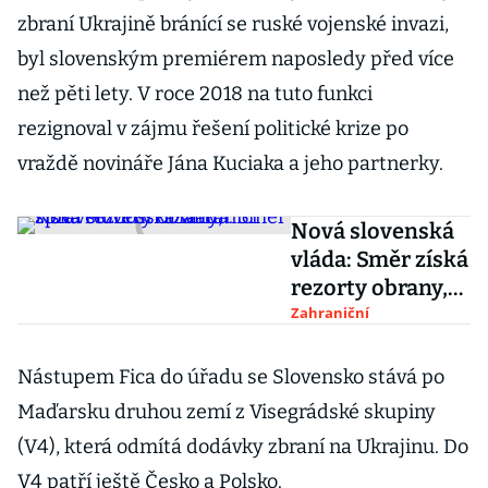
zbraní Ukrajině bránící se ruské vojenské invazi,
byl slovenským premiérem naposledy před více
než pěti lety. V roce 2018 na tuto funkci
rezignoval v zájmu řešení politické krize po
vraždě novináře Jána Kuciaka a jeho partnerky.
Nová slovenská
vláda: Směr získá
rezorty obrany,
spravedlnosti i
Zahraniční
zahraničí
Nástupem Fica do úřadu se Slovensko stává po
Maďarsku druhou zemí z Visegrádské skupiny
(V4), která odmítá dodávky zbraní na Ukrajinu. Do
V4 patří ještě Česko a Polsko.