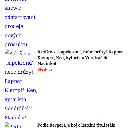
Babišova „kapela snů“, nebo hrůzy? Rapper
Klempíř, Ken, kytarista Vondráček i
Macinka!
Blesk.cz
Podle Bergera je boj o letošní titul stále