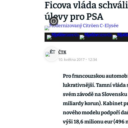
Ficova vláda schvál
úlevy pro PSA
ČTK
10. května 2017
·
12:34
Pro francouzskou automobi
lukrativnější. Tamní vláda 
svém závodě na Slovensku p
miliardy korun). Kabinet p
nového modelu podpoří daň
výši 18,6 milionu eur (496 