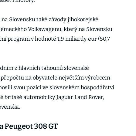
ábět i motory.
na Slovensku také závody jihokorejské
německého Volkswagenu, který na Slovensku
iční program v hodnotě 1,9 miliardy eur (50,7
edním z hlavních tahounů slovenské
v přepočtu na obyvatele největším výrobcem
 posílí svou pozici ve slovenském hospodářství
ně britské automobilky Jaguar Land Rover,
lovenska.
na Peugeot 308 GT