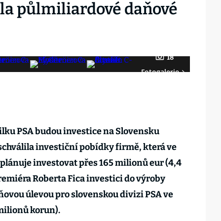
ila půlmiliardové daňové
18
Fotogalerie
lku PSA budou investice na Slovensku
schválila investiční pobídky firmě, která ve
lánuje investovat přes 165 milionů eur (4,4
remiéra Roberta Fica investici do výroby
ovou úlevou pro slovenskou divizi PSA ve
milionů korun).