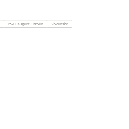
A
PSA Peugeot Citroën
Slovensko