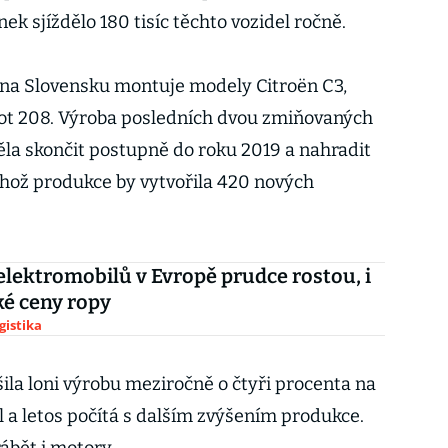
ek sjíždělo 180 tisíc těchto vozidel ročně.
 na Slovensku montuje modely Citroën C3,
eot 208. Výroba posledních dvou zmiňovaných
la skončit postupně do roku 2019 a nahradit
jehož produkce by vytvořila 420 nových
elektromobilů v Evropě prudce rostou, i
ké ceny ropy
gistika
ila loni výrobu meziročně o čtyři procenta na
l a letos počítá s dalším zvýšením produkce.