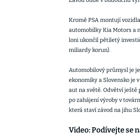
Závod bude v budoucnu vyr
Kromě PSA montují vozidla 
automobilky Kia Motors a 
loni ukončil pětiletý invest
miliardy korun).
Automobilový průmysl je j
ekonomiky a Slovensko je 
aut na světě. Odvětví ještě
po zahájení výroby v továr
která staví závod na jihu S
Video: Podívejte se 