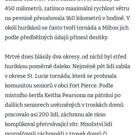
450 milimetrů, zatímco maximální rychlost větru
na pevnině přesahovala 160 kilometrů v hodině. V
okolí hurikánů se často tvoří tornáda a Milton jich
podle předběžných údajů přinesl desítky.
Mrtvé dnes hlásily dva okresy, od nichž byl střed
hurikánu poměrně daleko. Nejméně pět lidí zabila
v okrese St. Lucie tornáda, která se prohnala
komunitou seniorů v obci Fort Pierce. Podle
místního šerifa Keitha Pearsona na pátrání po
dalších seniorech uvězněných v troskách domů
pracovalo asi 200 lidí, záchranu ale ráno
komplikoval přetrvávající vítr. Množství lidí
vyprošťovali záchranáři z trosek domů či