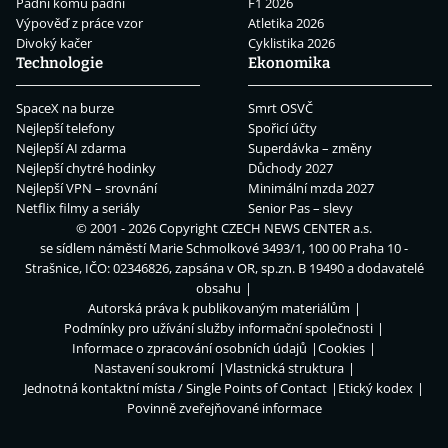
Padni komu padni
F1 2026
Výpověď z práce vzor
Atletika 2026
Divoký kačer
Cyklistika 2026
Technologie
Ekonomika
SpaceX na burze
Smrt OSVČ
Nejlepší telefony
Spořicí účty
Nejlepší AI zdarma
Superdávka – změny
Nejlepší chytré hodinky
Důchody 2027
Nejlepší VPN – srovnání
Minimální mzda 2027
Netflix filmy a seriály
Senior Pas – slevy
© 2001 - 2026 Copyright
CZECH NEWS CENTER a.s.
se sídlem náměstí Marie Schmolkové 3493/1, 100 00 Praha 10 -
Strašnice, IČO: 02346826, zapsána v OR, sp.zn. B 19490 a dodavatelé
obsahu
Autorská práva k publikovaným materiálům
Podmínky pro užívání služby informační společnosti
Informace o zpracování osobních údajů
Cookies
Nastavení soukromí
Vlastnická struktura
Jednotná kontaktní místa / Single Points of Contact
Etický kodex
Povinně zveřejňované informace