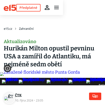
Předplatné
e15.cz
Zahraniční
Aktualizováno
Hurikán Milton opustil pevninu
USA a zamířil do Atlantiku, má
nejméně sedm obětí
Fot
ČTK
0
10. října 2024
·
23:05