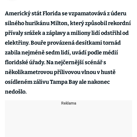
Americký stát Florida se vzpamatovává z úderu
silného hurikánu Milton, který způsobil rekordní
přívaly srážek a záplavy a miliony lidí odstřihl od
elektřiny. Bouře provázená desítkami tornád
zabila nejméně sedm lidí, uvádí podle médií
floridské úřady. Na nejčernější scénář s
několikametrovou přílivovou vlnou v hustě
osídleném zálivu Tampa Bay ale nakonec
nedošlo.