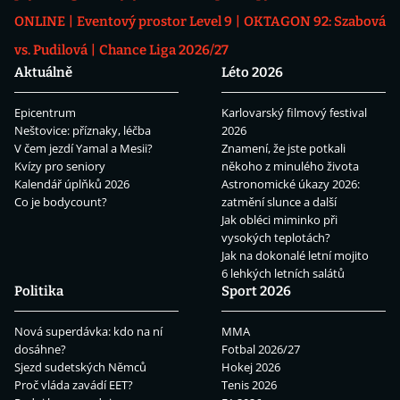
ONLINE
Eventový prostor Level 9
OKTAGON 92: Szabová
vs. Pudilová
Chance Liga 2026/27
Aktuálně
Léto 2026
Epicentrum
Karlovarský filmový festival
Neštovice: příznaky, léčba
2026
V čem jezdí Yamal a Mesii?
Znamení, že jste potkali
Kvízy pro seniory
někoho z minulého života
Kalendář úplňků 2026
Astronomické úkazy 2026:
Co je bodycount?
zatmění slunce a další
Jak obléci miminko při
vysokých teplotách?
Jak na dokonalé letní mojito
6 lehkých letních salátů
Politika
Sport 2026
Nová superdávka: kdo na ní
MMA
dosáhne?
Fotbal 2026/27
Sjezd sudetských Němců
Hokej 2026
Proč vláda zavádí EET?
Tenis 2026