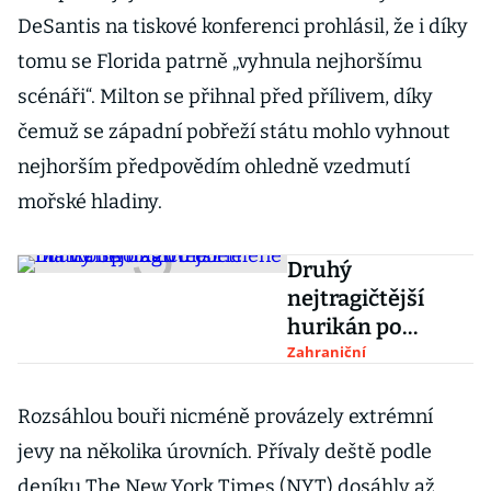
DeSantis na tiskové konferenci prohlásil, že i díky
tomu se Florida patrně „vyhnula nejhoršímu
scénáři“. Milton se přihnal před přílivem, díky
čemuž se západní pobřeží státu mohlo vyhnout
nejhorším předpovědím ohledně vzedmutí
mořské hladiny.
Druhý
nejtragičtější
hurikán po
Katrině. Helene
Zahraniční
má v USA už 200
obětí
Rozsáhlou bouři nicméně provázely extrémní
jevy na několika úrovních. Přívaly deště podle
deníku The New York Times (NYT) dosáhly až