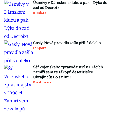
Úsměvy v Dámském klubu a pak… Dýka do
zad od Decroix!
Blesk.cz
Gasly: Nová pravidla zašla příliš daleko
F1 Sport
Šéf Vojenského zpravodajství v Hráčích:
Zamíří sem ze zákopů desetitisíce
Ukrajinců! Co s nimi?
Blesk hráči