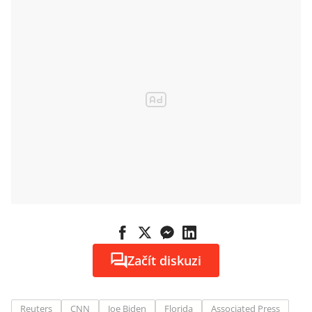
Začít diskuzi
Reuters
CNN
Joe Biden
Florida
Associated Press