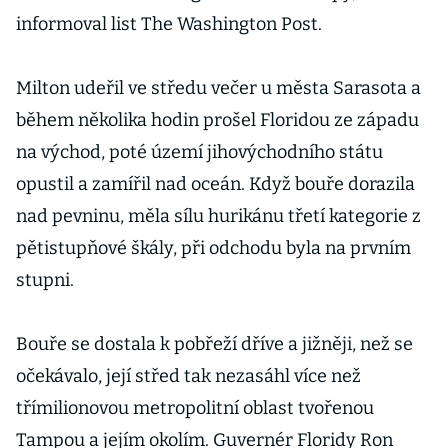
informoval list The Washington Post.
Milton udeřil ve středu večer u města Sarasota a
během několika hodin prošel Floridou ze západu
na východ, poté území jihovýchodního státu
opustil a zamířil nad oceán. Když bouře dorazila
nad pevninu, měla sílu hurikánu třetí kategorie z
pětistupňové škály, při odchodu byla na prvním
stupni.
Bouře se dostala k pobřeží dříve a jižněji, než se
očekávalo, její střed tak nezasáhl více než
třímilionovou metropolitní oblast tvořenou
Tampou a jejím okolím. Guvernér Floridy Ron