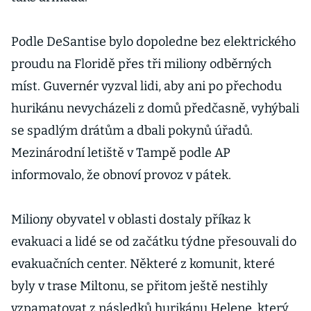
Podle DeSantise bylo dopoledne bez elektrického
proudu na Floridě přes tři miliony odběrných
míst. Guvernér vyzval lidi, aby ani po přechodu
hurikánu nevycházeli z domů předčasně, vyhýbali
se spadlým drátům a dbali pokynů úřadů.
Mezinárodní letiště v Tampě podle AP
informovalo, že obnoví provoz v pátek.
Miliony obyvatel v oblasti dostaly příkaz k
evakuaci a lidé se od začátku týdne přesouvali do
evakuačních center. Některé z komunit, které
byly v trase Miltonu, se přitom ještě nestihly
vzpamatovat z následků hurikánu Helene, který