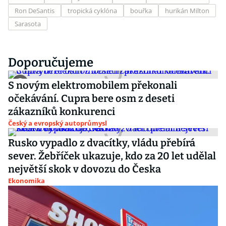
Ron DeSantis
tropická cyklóna
bouřka
hurikán Milton
Sarasota
Doporučujeme
S novým elektromobilem překonali
očekávání. Cupra bere osm z deseti
zákazníků konkurenci
Český a evropský autoprůmysl
Rusko vypadlo z dvacítky, vládu přebírá
sever. Žebříček ukazuje, kdo za 20 let udělal
největší skok v dovozu do Česka
Ekonomika