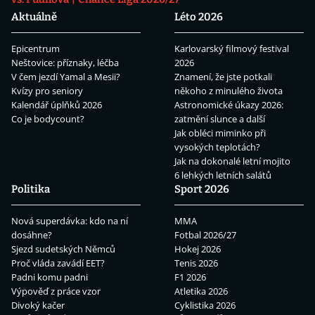
Aktuálně
Léto 2026
Epicentrum
Karlovarský filmový festival
Neštovice: příznaky, léčba
2026
V čem jezdí Yamal a Mesii?
Znamení, že jste potkali
Kvízy pro seniory
někoho z minulého života
Kalendář úplňků 2026
Astronomické úkazy 2026:
Co je bodycount?
zatmění slunce a další
Jak obléci miminko při
vysokých teplotách?
Jak na dokonalé letní mojito
6 lehkých letních salátů
Politika
Sport 2026
Nová superdávka: kdo na ní
MMA
dosáhne?
Fotbal 2026/27
Sjezd sudetských Němců
Hokej 2026
Proč vláda zavádí EET?
Tenis 2026
Padni komu padni
F1 2026
Výpověď z práce vzor
Atletika 2026
Divoký kačer
Cyklistika 2026