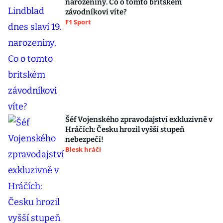
narozeniny. Co o tomto britském
závodníkovi víte?
F1 Sport
Šéf Vojenského zpravodajství exkluzivně v
Hráčích: Česku hrozil vyšší stupeň
nebezpečí!
Blesk hráči