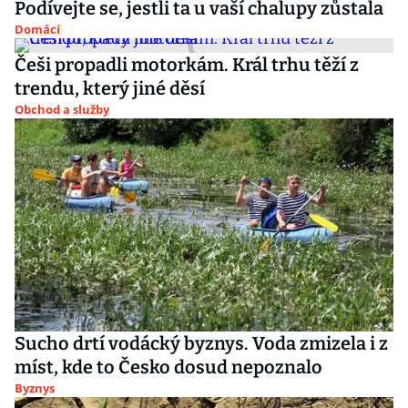
Podívejte se, jestli ta u vaší chalupy zůstala
Domácí
Češi propadli motorkám. Král trhu těží z
trendu, který jiné děsí
Obchod a služby
Sucho drtí vodácký byznys. Voda zmizela i z
míst, kde to Česko dosud nepoznalo
Byznys