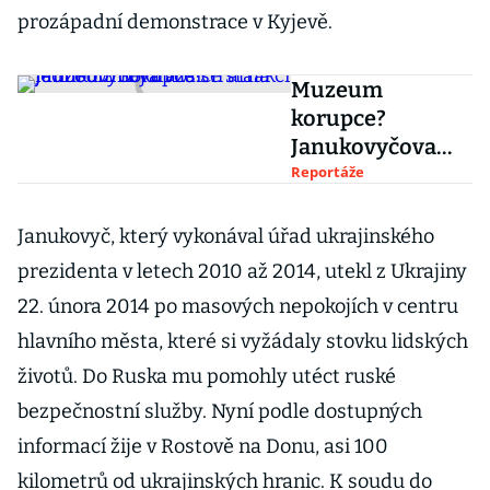
prozápadní demonstrace v Kyjevě.
Muzeum
korupce?
Janukovyčova
vila se stala
Reportáže
jednou z
nejdražších
Janukovyč, který vykonával úřad ukrajinského
atrakcí
prezidenta v letech 2010 až 2014, utekl z Ukrajiny
22. února 2014 po masových nepokojích v centru
hlavního města, které si vyžádaly stovku lidských
životů. Do Ruska mu pomohly utéct ruské
bezpečnostní služby. Nyní podle dostupných
informací žije v Rostově na Donu, asi 100
kilometrů od ukrajinských hranic. K soudu do