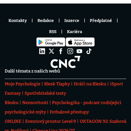
Kontakty
Redakce
Inzerce
Předplatné
RSS
Kariéra
Další témata z našich webů
Moje Psychologie
Blesk Tlapky
Hráči na Blesku
iSport
Fantasy
Spotřebitelské testy
Blesku
Nemovitosti
Psychologika - podcast rozbíjející
psychologické mýty
Fotbalové přestupy
ONLINE
Eventový prostor Level 9
OKTAGON 92: Szabová
vs. Pudilová
Chance Liga 2026/27