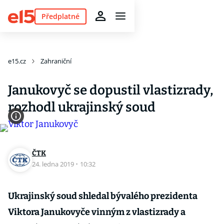
Předplatné
e15.cz
Zahraniční
Janukovyč se dopustil vlastizrady,
rozhodl ukrajinský soud
ČTK
24. ledna 2019
·
10:32
Ukrajinský soud shledal bývalého prezidenta
Viktora Janukovyče vinným z vlastizrady a