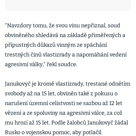
"Navzdory tomu, že svou vinu nepřiznal, soud
obviněného shledává na základě přiměřených a
přípustných důkazů vinným ze spáchání
trestných činů vlastizrady a napomáhání vedení
agresivní války," řekl soudce.
Janukovyč je kromě vlastizrady, trestané odnětím
svobody až na 15 let, obviněn také z pokusu o
narušení územní celistvosti se sazbou až 12 let
vězení a ze spoluviny na agresivní válce, za což
mu hrozí až 15 let. Podle žalobců Janukovyč žádal
Rusko o vojenskou pomoc, aby potlačil