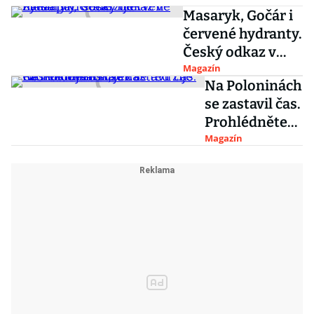
Masaryk, Gočár i
červené hydranty.
Český odkaz v
Zakarpatí stále
Magazín
Na Poloninách
žije
se zastavil čas.
Prohlédněte
si, jak se teď
Magazín
žije na
někdejším
území
Českoslovens
ka