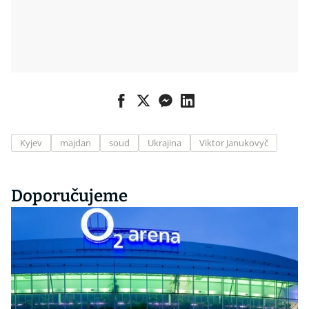
Kyjev
majdan
soud
Ukrajina
Viktor Janukovyč
Doporučujeme