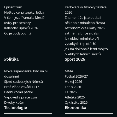
Epicentrum
Karlovarský filmový festival
Neštovice: příznaky, léčba
2026
V čem jezdí Yamal a Mesii?
Znamení, že jste potkali
Kvízy pro seniory
někoho z minulého života
Kalendář úplňků 2026
Astronomické úkazy 2026:
Co je bodycount?
zatmění slunce a další
Jak obléci miminko při
vysokých teplotách?
Jak na dokonalé letní mojito
6 lehkých letních salátů
Politika
Sport 2026
Nová superdávka: kdo na ní
MMA
dosáhne?
Fotbal 2026/27
Sjezd sudetských Němců
Hokej 2026
Proč vláda zavádí EET?
Tenis 2026
Padni komu padni
F1 2026
Výpověď z práce vzor
Atletika 2026
Divoký kačer
Cyklistika 2026
Technologie
Ekonomika