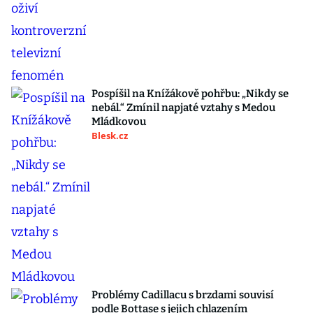
Pospíšil na Knížákově pohřbu: „Nikdy se
nebál.“ Zmínil napjaté vztahy s Medou
Mládkovou
Blesk.cz
Problémy Cadillacu s brzdami souvisí
podle Bottase s jejich chlazením