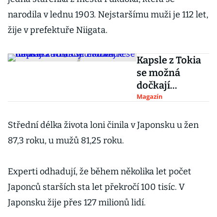
narodila v lednu 1903. Nejstaršímu muži je 112 let,
žije v prefektuře Niigata.
Kapsle z Tokia
se možná
dočkají
záchrany.
Magazín
Podívejte se na
unikátní
Střední délka života loni činila v Japonsku u žen
architektonick
87,3 roku, u mužů 81,25 roku.
é dílo
Experti odhadují, že během několika let počet
Japonců starších sta let překročí 100 tisíc. V
Japonsku žije přes 127 milionů lidí.