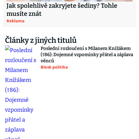
Jak spolehlivě zakryjete šediny? Tohle
musíte znát
Reklama
Články z jiných titulů
Poslední rozloučení s Milanem Knížákem
(†86): Dojemné vzpomínky přátel a záplava
věnců
Blesk politika