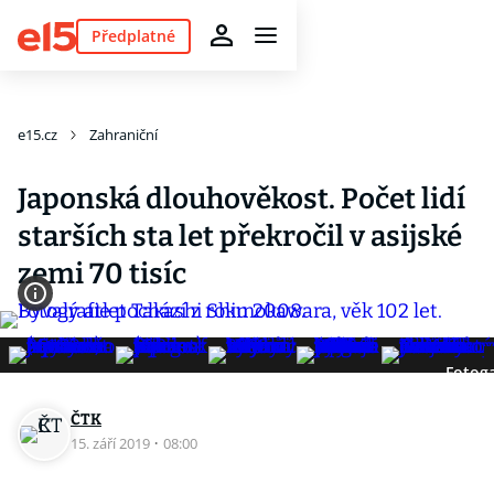
Předplatné
e15.cz
Zahraniční
Japonská dlouhověkost. Počet lidí
starších sta let překročil v asijské
zemi 70 tisíc
Fotoga
ČTK
15. září 2019
·
08:00