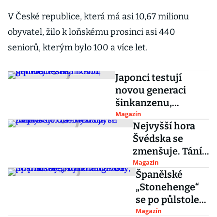
V České republice, která má asi 10,67 milionu
obyvatel, žilo k loňskému prosinci asi 440
seniorů, kterým bylo 100 a více let.
Japonci testují
novou generaci
šinkanzenu,
podívejte se
Magazín
Nejvyšší hora
Švédska se
zmenšuje. Tání
ledu jí připravilo
Magazín
Španělské
o 24 výškových
„Stonehenge“
metrů
se po půlstoletí
vynořilo z vody,
Magazín