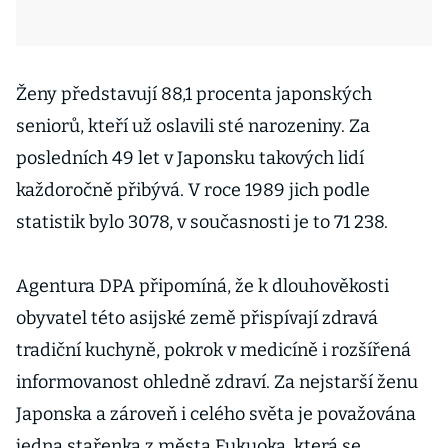
Ženy představují 88,1 procenta japonských
seniorů, kteří už oslavili sté narozeniny. Za
posledních 49 let v Japonsku takových lidí
každoročně přibývá. V roce 1989 jich podle
statistik bylo 3078, v současnosti je to 71 238.
Agentura DPA připomíná, že k dlouhověkosti
obyvatel této asijské země přispívají zdravá
tradiční kuchyně, pokrok v medicíně i rozšířená
informovanost ohledně zdraví. Za nejstarší ženu
Japonska a zároveň i celého světa je považována
jedna stařenka z města Fukuoka, která se