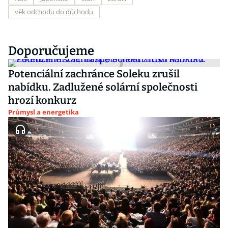
věk odchodu do důchodu
Doporučujeme
Potenciální zachránce Soleku zrušil
nabídku. Zadlužené solární společnosti
hrozí konkurz
Průmysl a energetika