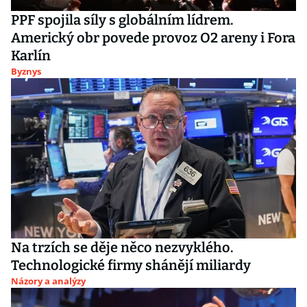
PPF spojila síly s globálním lídrem.
Americký obr povede provoz O2 areny i Fora
Karlín
Byznys
Na trzích se děje něco nezvyklého.
Technologické firmy shánějí miliardy
Názory a analýzy