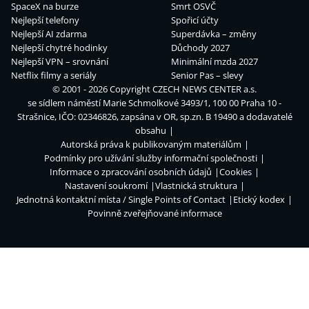
SpaceX na burze
Smrt OSVČ
Nejlepší telefony
Spořicí účty
Nejlepší AI zdarma
Superdávka – změny
Nejlepší chytré hodinky
Důchody 2027
Nejlepší VPN – srovnání
Minimální mzda 2027
Netflix filmy a seriály
Senior Pas – slevy
© 2001 - 2026 Copyright
CZECH NEWS CENTER a.s.
se sídlem náměstí Marie Schmolkové 3493/1, 100 00 Praha 10 -
Strašnice, IČO: 02346826, zapsána v OR, sp.zn. B 19490 a dodavatelé
obsahu
Autorská práva k publikovaným materiálům
Podmínky pro užívání služby informační společnosti
Informace o zpracování osobních údajů
Cookies
Nastavení soukromí
Vlastnická struktura
Jednotná kontaktní místa / Single Points of Contact
Etický kodex
Povinně zveřejňované informace