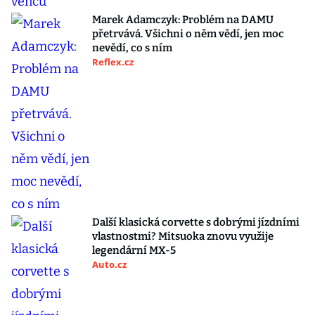
Marek Adamczyk: Problém na DAMU
přetrvává. Všichni o něm vědí, jen moc
nevědí, co s ním
Reflex.cz
Další klasická corvette s dobrými jízdními
vlastnostmi? Mitsuoka znovu využije
legendární MX-5
Auto.cz