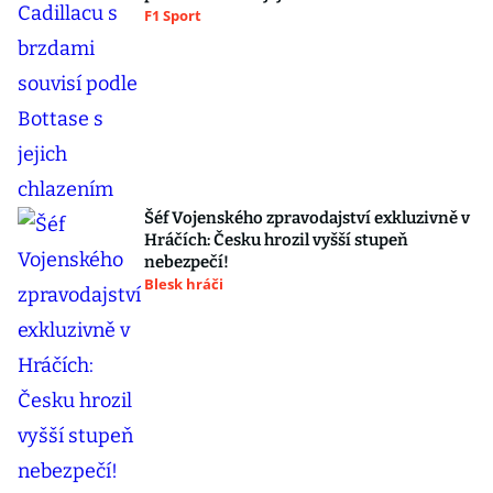
F1 Sport
Šéf Vojenského zpravodajství exkluzivně v
Hráčích: Česku hrozil vyšší stupeň
nebezpečí!
Blesk hráči