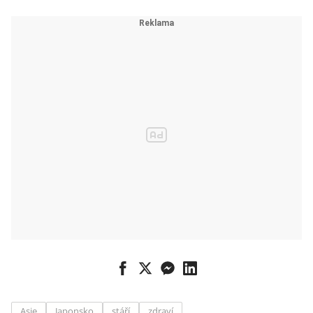
místní se jej
snaží zachránit
Asie
Japonsko
stáří
zdraví