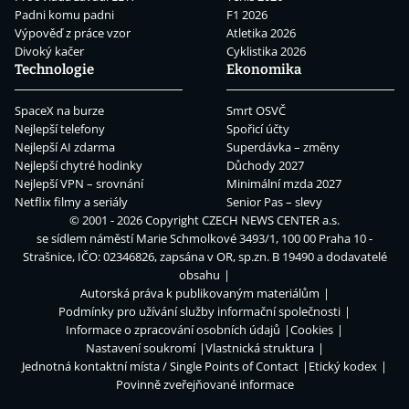
Padni komu padni
F1 2026
Výpověď z práce vzor
Atletika 2026
Divoký kačer
Cyklistika 2026
Technologie
Ekonomika
SpaceX na burze
Smrt OSVČ
Nejlepší telefony
Spořicí účty
Nejlepší AI zdarma
Superdávka – změny
Nejlepší chytré hodinky
Důchody 2027
Nejlepší VPN – srovnání
Minimální mzda 2027
Netflix filmy a seriály
Senior Pas – slevy
© 2001 - 2026 Copyright
CZECH NEWS CENTER a.s.
se sídlem náměstí Marie Schmolkové 3493/1, 100 00 Praha 10 -
Strašnice, IČO: 02346826, zapsána v OR, sp.zn. B 19490 a dodavatelé
obsahu
Autorská práva k publikovaným materiálům
Podmínky pro užívání služby informační společnosti
Informace o zpracování osobních údajů
Cookies
Nastavení soukromí
Vlastnická struktura
Jednotná kontaktní místa / Single Points of Contact
Etický kodex
Povinně zveřejňované informace