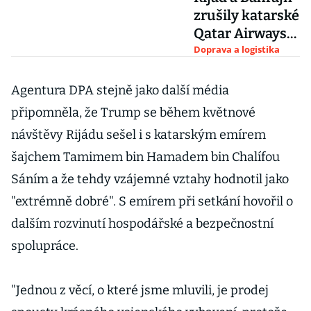
zrušily katarské
Qatar Airways
licence k letům,
Doprava a logistika
nutí ji zavřít
pobočky
Agentura DPA stejně jako další média
připomněla, že Trump se během květnové
návštěvy Rijádu sešel i s katarským emírem
šajchem Tamimem bin Hamadem bin Chalífou
Sáním a že tehdy vzájemné vztahy hodnotil jako
"extrémně dobré". S emírem při setkání hovořil o
dalším rozvinutí hospodářské a bezpečnostní
spolupráce.
"Jednou z věcí, o které jsme mluvili, je prodej