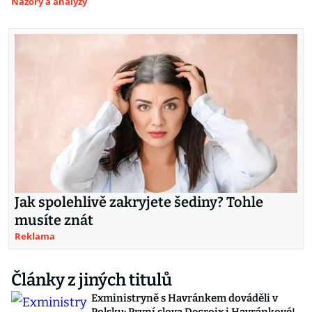
Názory a analýzy
Jak spolehlivě zakryjete šediny? Tohle
musíte znát
Reklama
Články z jiných titulů
Exministryně s Havránkem dováděli v