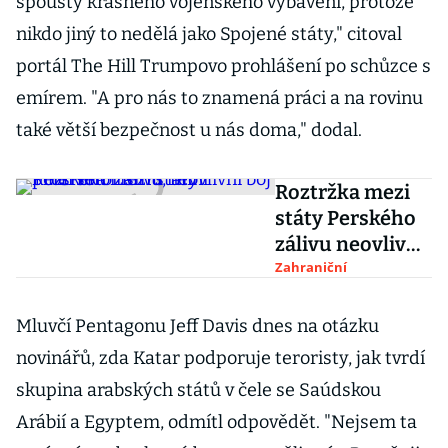
spousty krásného vojenského vybavení, protože
nikdo jiný to nedělá jako Spojené státy," citoval
portál The Hill Trumpovo prohlášení po schůzce s
emírem. "A pro nás to znamená práci a na rovinu
také větší bezpečnost u nás doma," dodal.
Roztržka mezi
státy Perského
zálivu neovlivní
boj proti
Zahraniční
terorismu, míní
Tillerson
Mluvčí Pentagonu Jeff Davis dnes na otázku
novinářů, zda Katar podporuje teroristy, jak tvrdí
skupina arabských států v čele se Saúdskou
Arábií a Egyptem, odmítl odpovědět. "Nejsem ta