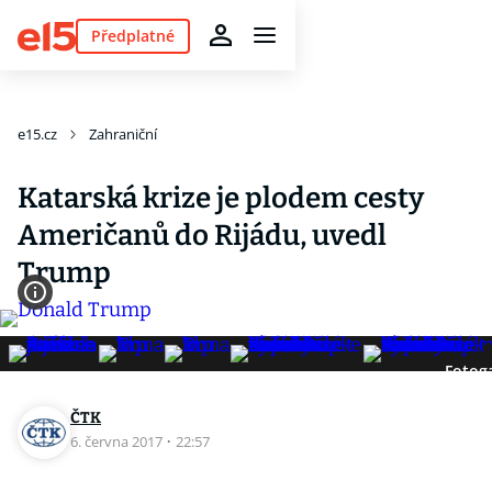
Předplatné
e15.cz
Zahraniční
Katarská krize je plodem cesty
Američanů do Rijádu, uvedl
Trump
Fotoga
ČTK
6. června 2017
·
22:57