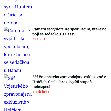
Câmara se vyjádřil ke spekulacím, které ho
pojí se sedačkou u Haasu
F1 Sport
Šéf Vojenského zpravodajství exkluzivně v
Hráčích: Česku hrozil vyšší stupeň
nebezpečí!
Blesk hráči