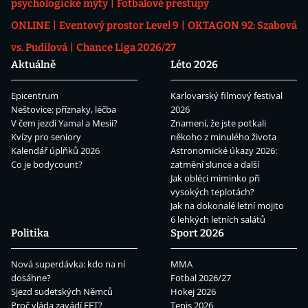
psychologické mýty
Fotbalové přestupy
ONLINE
Eventový prostor Level 9
OKTAGON 92: Szabová
vs. Pudilová
Chance Liga 2026/27
Aktuálně
Léto 2026
Epicentrum
Karlovarský filmový festival
Neštovice: příznaky, léčba
2026
V čem jezdí Yamal a Mesii?
Znamení, že jste potkali
Kvízy pro seniory
někoho z minulého života
Kalendář úplňků 2026
Astronomické úkazy 2026:
Co je bodycount?
zatmění slunce a další
Jak obléci miminko při
vysokých teplotách?
Jak na dokonalé letní mojito
6 lehkých letních salátů
Politika
Sport 2026
Nová superdávka: kdo na ní
MMA
dosáhne?
Fotbal 2026/27
Sjezd sudetských Němců
Hokej 2026
Proč vláda zavádí EET?
Tenis 2026