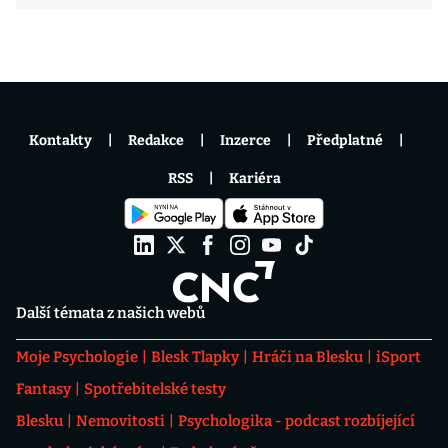
Kontakty
Redakce
Inzerce
Předplatné
RSS
Kariéra
Další témata z našich webů
Moje Psychologie
Blesk Tlapky
Hráči na Blesku
iSport
Fantasy
Spotřebitelské testy
Blesku
Nemovitosti
Psychologika - podcast rozbíjející