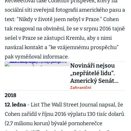
Retweetoval také Cohenův příspěvek, který na
sociální síti zveřejnil fotografii amerického pasu a
text: "Nikdy v životě jsem nebyl v Praze." Cohen
tak reagoval na obvinění, že se v srpnu 2016 tajně
sešel v Praze se zástupci Kremlu, aby s nimi
navázal kontakt a "ke vzájemnému prospěchu"
pak vyměňoval informace.
Novináři nejsou
„nepřátelé lidu“.
Americký Senát
podpořil svobodný
Zahraniční
2018
tisk
12. ledna
- List The Wall Street Journal napsal, že
Cohen zařídil v říjnu 2016 výplatu 130 tisíc dolarů
(2,7 milionu korun) bývalé pornoherečce