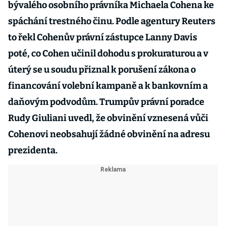
bývalého osobního právníka Michaela Cohena ke
spáchání trestného činu. Podle agentury Reuters
to řekl Cohenův právní zástupce Lanny Davis
poté, co Cohen učinil dohodu s prokuraturou a v
úterý se u soudu přiznal k porušení zákona o
financování volební kampaně a k bankovním a
daňovým podvodům. Trumpův právní poradce
Rudy Giuliani uvedl, že obvinění vznesená vůči
Cohenovi neobsahují žádné obvinění na adresu
prezidenta.