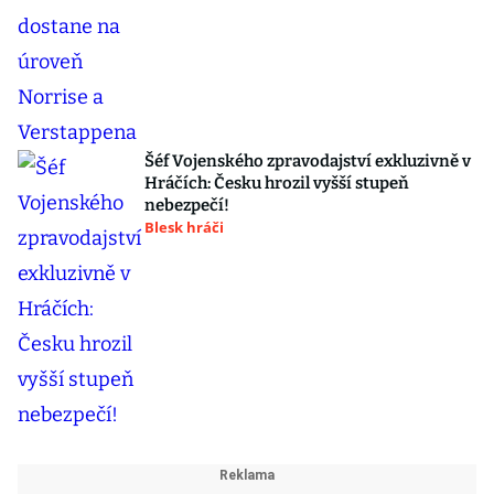
Šéf Vojenského zpravodajství exkluzivně v
Hráčích: Česku hrozil vyšší stupeň
nebezpečí!
Blesk hráči