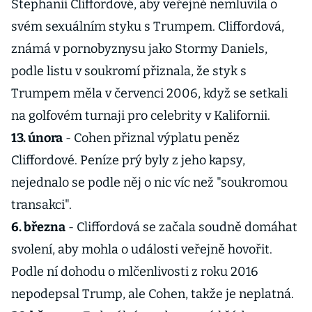
Stephanii Cliffordové, aby veřejně nemluvila o
svém sexuálním styku s Trumpem. Cliffordová,
známá v pornobyznysu jako Stormy Daniels,
podle listu v soukromí přiznala, že styk s
Trumpem měla v červenci 2006, když se setkali
na golfovém turnaji pro celebrity v Kalifornii.
13. února
- Cohen přiznal výplatu peněz
Cliffordové. Peníze prý byly z jeho kapsy,
nejednalo se podle něj o nic víc než "soukromou
transakci".
6. března
- Cliffordová se začala soudně domáhat
svolení, aby mohla o události veřejně hovořit.
Podle ní dohodu o mlčenlivosti z roku 2016
nepodepsal Trump, ale Cohen, takže je neplatná.