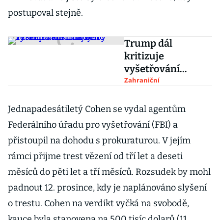
postupoval stejně.
Trump dál
kritizuje
vyšetřování
údajného ruského
Zahraniční
vlivu na volby
Jednapadesátiletý Cohen se vydal agentům
Federálního úřadu pro vyšetřování (FBI) a
přistoupil na dohodu s prokuraturou. V jejím
rámci přijme trest vězení od tří let a deseti
měsíců do pěti let a tří měsíců. Rozsudek by mohl
padnout 12. prosince, kdy je naplánováno slyšení
o trestu. Cohen na verdikt vyčká na svobodě,
kauce byla stanovena na 500 tisíc dolarů (11