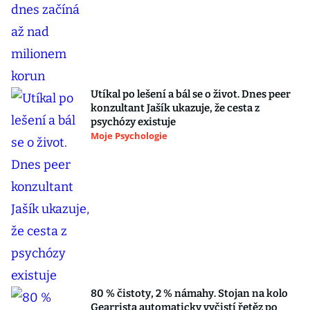
Utíkal po lešení a bál se o život. Dnes peer
konzultant Jašík ukazuje, že cesta z
psychózy existuje
Moje Psychologie
80 % čistoty, 2 % námahy. Stojan na kolo
Gearrista automaticky vyčistí řetěz po