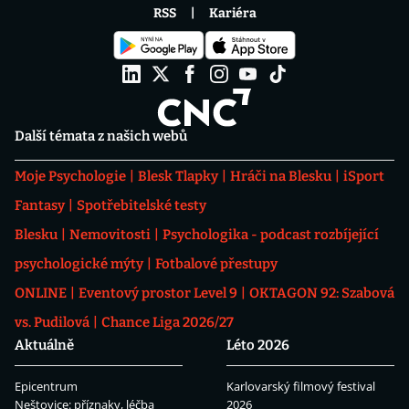
RSS
Kariéra
Další témata z našich webů
Moje Psychologie
Blesk Tlapky
Hráči na Blesku
iSport
Fantasy
Spotřebitelské testy
Blesku
Nemovitosti
Psychologika - podcast rozbíjející
psychologické mýty
Fotbalové přestupy
ONLINE
Eventový prostor Level 9
OKTAGON 92: Szabová
vs. Pudilová
Chance Liga 2026/27
Aktuálně
Léto 2026
Epicentrum
Karlovarský filmový festival
Neštovice: příznaky, léčba
2026