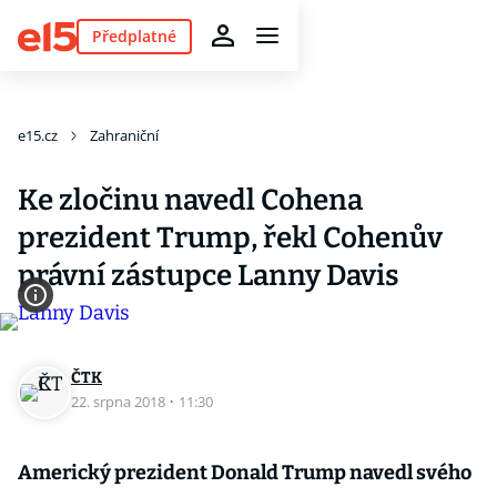
Předplatné
e15.cz
Zahraniční
Ke zločinu navedl Cohena
prezident Trump, řekl Cohenův
právní zástupce Lanny Davis
ČTK
22. srpna 2018
·
11:30
Americký prezident Donald Trump navedl svého