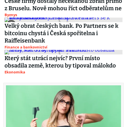
České firmy dostaly nečekanou zbraň přímo
z Bruselu. Nově mohou říct odběratelům ne
Byznys
Velký obrat českých bank. Po Partners se k
bitcoinu chystá i Česká spořitelna i
Raiffeisenbank
Finance a bankovnictví
Který stát utrácí nejvíc? První místo
obsadila země, kterou by tipoval málokdo
Ekonomika