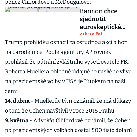
peněz Cliffordové a McDougalové.
Bannon chce
sjednotit
euroskeptické
hlasy. Tady nejste
Zahraniční
Trump prohlídku označil za ostudnou akci a hon
v Americe,
odmítá nápad lídr
na čarodějnice. Podle agentury AP rovněž
AfD
prohlásil, že pátrání zvláštního vyšetřovatele FBI
Roberta Muellera ohledně údajného ruského vlivu
na prezidentské volby v USA je "útokem na naši
zemi".
14. dubna
- Muellerův tým oznámil, že má důkazy
o tom, že Cohen navštívil v roce 2016 Prahu.
9. května
- Advokát Cllifordové oznámil, že Cohen
po prezidentských volbách dostal 500 tisíc dolarů