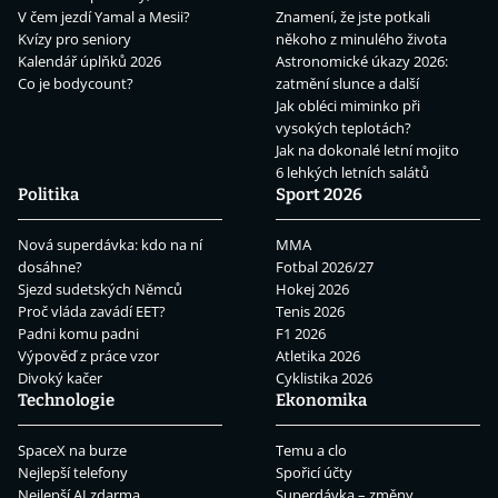
V čem jezdí Yamal a Mesii?
Znamení, že jste potkali
Kvízy pro seniory
někoho z minulého života
Kalendář úplňků 2026
Astronomické úkazy 2026:
Co je bodycount?
zatmění slunce a další
Jak obléci miminko při
vysokých teplotách?
Jak na dokonalé letní mojito
6 lehkých letních salátů
Politika
Sport 2026
Nová superdávka: kdo na ní
MMA
dosáhne?
Fotbal 2026/27
Sjezd sudetských Němců
Hokej 2026
Proč vláda zavádí EET?
Tenis 2026
Padni komu padni
F1 2026
Výpověď z práce vzor
Atletika 2026
Divoký kačer
Cyklistika 2026
Technologie
Ekonomika
SpaceX na burze
Temu a clo
Nejlepší telefony
Spořicí účty
Nejlepší AI zdarma
Superdávka – změny