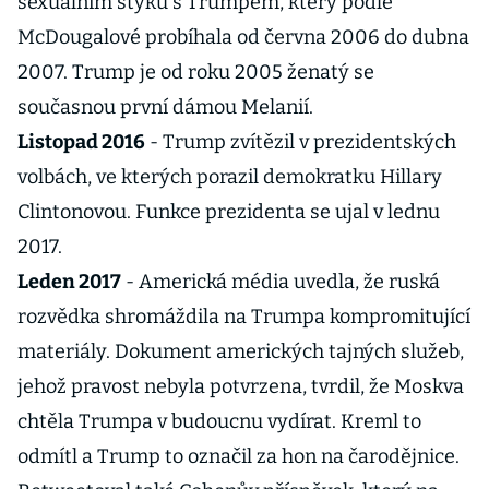
sexuálním styku s Trumpem, který podle
McDougalové probíhala od června 2006 do dubna
2007. Trump je od roku 2005 ženatý se
současnou první dámou Melanií.
Listopad 2016
- Trump zvítězil v prezidentských
volbách, ve kterých porazil demokratku Hillary
Clintonovou. Funkce prezidenta se ujal v lednu
2017.
Leden 2017
- Americká média uvedla, že ruská
rozvědka shromáždila na Trumpa kompromitující
materiály. Dokument amerických tajných služeb,
jehož pravost nebyla potvrzena, tvrdil, že Moskva
chtěla Trumpa v budoucnu vydírat. Kreml to
odmítl a Trump to označil za hon na čarodějnice.