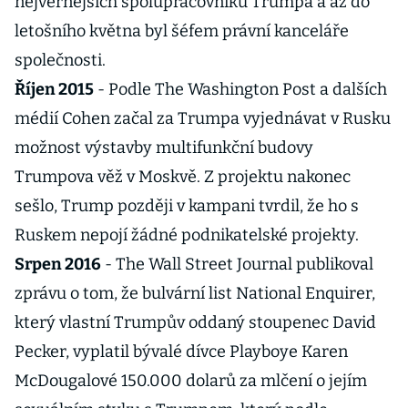
nejvěrnějších spolupracovníků Trumpa a až do
letošního května byl šéfem právní kanceláře
společnosti.
Říjen 2015
- Podle The Washington Post a dalších
médií Cohen začal za Trumpa vyjednávat v Rusku
možnost výstavby multifunkční budovy
Trumpova věž v Moskvě. Z projektu nakonec
sešlo, Trump později v kampani tvrdil, že ho s
Ruskem nepojí žádné podnikatelské projekty.
Srpen 2016
- The Wall Street Journal publikoval
zprávu o tom, že bulvární list National Enquirer,
který vlastní Trumpův oddaný stoupenec David
Pecker, vyplatil bývalé dívce Playboye Karen
McDougalové 150.000 dolarů za mlčení o jejím