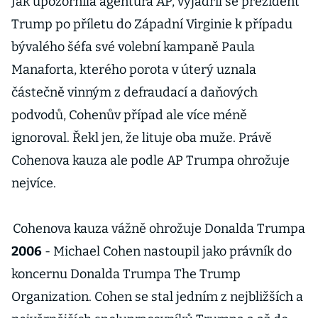
Jak upozornila agentura AP, vyjádřil se prezident
Trump po příletu do Západní Virginie k případu
bývalého šéfa své volební kampaně Paula
Manaforta, kterého porota v úterý uznala
částečně vinným z defraudací a daňových
podvodů, Cohenův případ ale více méně
ignoroval. Řekl jen, že lituje oba muže. Právě
Cohenova kauza ale podle AP Trumpa ohrožuje
nejvíce.
Cohenova kauza vážně ohrožuje Donalda Trumpa
2006
- Michael Cohen nastoupil jako právník do
koncernu Donalda Trumpa The Trump
Organization. Cohen se stal jedním z nejbližších a