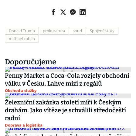
Donald Trump
prokuratura
soud
Spojené státy
michael cohen
Doporučujeme
Penny Market a Coca-Cola rozjely obchodní
válku v Česku. Lahve mizí z regálů
Obchod a služby
Železniční zakázka století míří k Českým
drahám. Jako vítěze je schválili středočeští
radní
Doprava a logistika