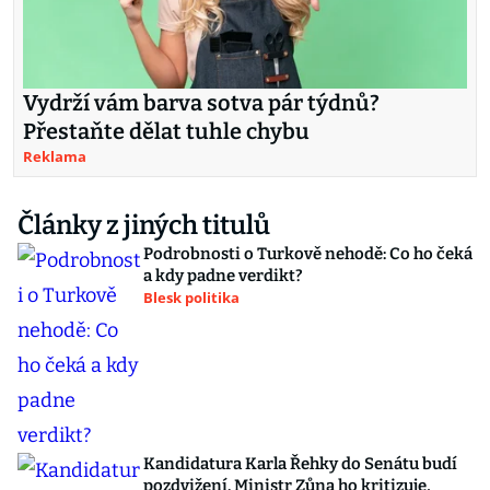
Vydrží vám barva sotva pár týdnů?
Přestaňte dělat tuhle chybu
Reklama
Články z jiných titulů
Podrobnosti o Turkově nehodě: Co ho čeká
a kdy padne verdikt?
Blesk politika
Kandidatura Karla Řehky do Senátu budí
pozdvižení. Ministr Zůna ho kritizuje,