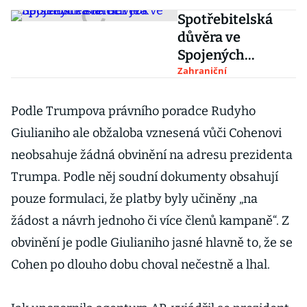
Spotřebitelská
důvěra ve
Spojených
státech je
Zahraniční
nejslabší za téměř
rok
Podle Trumpova právního poradce Rudyho
Giulianiho ale obžaloba vznesená vůči Cohenovi
neobsahuje žádná obvinění na adresu prezidenta
Trumpa. Podle něj soudní dokumenty obsahují
pouze formulaci, že platby byly učiněny
„
na
žádost a návrh jednoho či více členů kampaně
“
. Z
obvinění je podle Giulianiho jasné hlavně to, že se
Cohen po dlouho dobu choval nečestně a lhal.