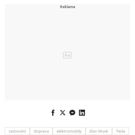
cestování
doprava
elektromobily
Elon Musk
Tesla