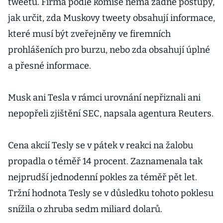
tweetů. Firma podle komise nemá žádné postupy,
čtverečních
jak určit, zda Muskovy tweety obsahují informace,
metrů
pozemků
které musí být zveřejněny ve firemních
prohlášeních pro burzu, nebo zda obsahují úplné
a přesné informace.
Musk ani Tesla v rámci urovnání nepřiznali ani
nepopřeli zjištění SEC, napsala agentura Reuters.
Cena akcií Tesly se v pátek v reakci na žalobu
propadla o téměř 14 procent. Zaznamenala tak
nejprudší jednodenní pokles za téměř pět let.
Tržní hodnota Tesly se v důsledku tohoto poklesu
snížila o zhruba sedm miliard dolarů.