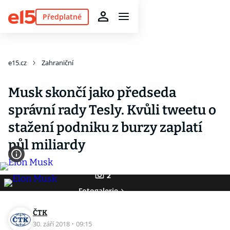
Předplatné
e15.cz
Zahraniční
Musk skončí jako předseda
správní rady Tesly. Kvůli tweetu o
stažení podniku z burzy zaplatí
půl miliardy
2
Fotogalerie
ČTK
30. září 2018
·
09:15