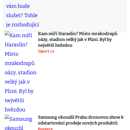
Kam míří Haraslín? Místo mrakodrapů
oázy, stadion velký jak v Plzni. Byl by
největší hvězdou
iSport.cz
Samsung okouzlil Prahu dronovou show k
odstartování prodeje nových produktů
Poggers