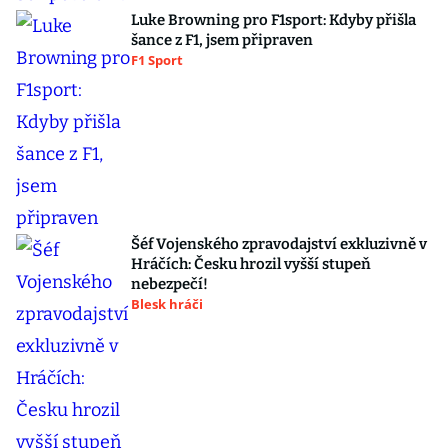
Luke Browning pro F1sport: Kdyby přišla
šance z F1, jsem připraven
F1 Sport
Šéf Vojenského zpravodajství exkluzivně v
Hráčích: Česku hrozil vyšší stupeň
nebezpečí!
Blesk hráči