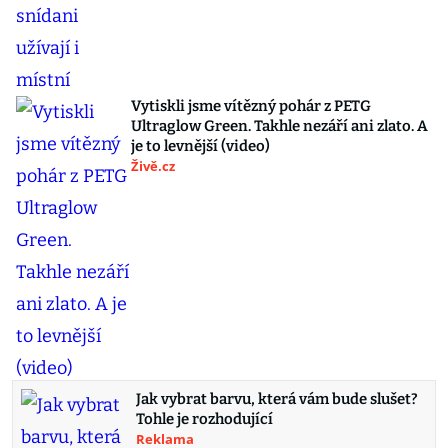
Vytiskli jsme vítězný pohár z PETG
Ultraglow Green. Takhle nezáří ani zlato. A
je to levnější (video)
Živě.cz
Jak vybrat barvu, která vám bude slušet?
Tohle je rozhodující
Reklama