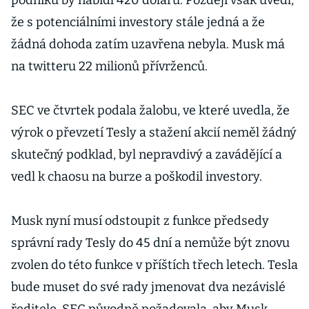
podniku by nabídl 420 dolarů. Později však uvedl,
že s potenciálními investory stále jedná a že
žádná dohoda zatím uzavřena nebyla. Musk má
na twitteru 22 milionů přívrženců.
SEC ve čtvrtek podala žalobu, ve které uvedla, že
výrok o převzetí Tesly a stažení akcií neměl žádný
skutečný podklad, byl nepravdivý a zavádějící a
vedl k chaosu na burze a poškodil investory.
Musk nyní musí odstoupit z funkce předsedy
správní rady Tesly do 45 dní a nemůže být znovu
zvolen do této funkce v příštích třech letech. Tesla
bude muset do své rady jmenovat dva nezávislé