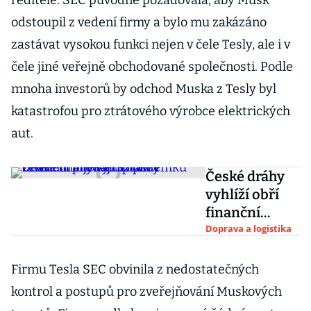
ředitele. SEC původně požadovala, aby Musk
odstoupil z vedení firmy a bylo mu zakázáno
zastávat vysokou funkci nejen v čele Tesly, ale i v
čele jiné veřejně obchodované společnosti. Podle
mnoha investorů by odchod Muska z Tesly byl
katastrofou pro ztrátového výrobce elektrických
aut.
České dráhy
vyhlíží obří
finanční
injekci.
Doprava a logistika
Správci
železnic
Firmu Tesla SEC obvinila z nedostatečných
prodají
kontrol a postupů pro zveřejňování Muskových
miliony