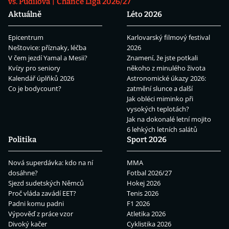
vs. Pudilová
Chance Liga 2026/27
Aktuálně
Léto 2026
Epicentrum
Karlovarský filmový festival
Neštovice: příznaky, léčba
2026
V čem jezdí Yamal a Mesii?
Znamení, že jste potkali
Kvízy pro seniory
někoho z minulého života
Kalendář úplňků 2026
Astronomické úkazy 2026:
Co je bodycount?
zatmění slunce a další
Jak obléci miminko při
vysokých teplotách?
Jak na dokonalé letní mojito
6 lehkých letních salátů
Politika
Sport 2026
Nová superdávka: kdo na ní
MMA
dosáhne?
Fotbal 2026/27
Sjezd sudetských Němců
Hokej 2026
Proč vláda zavádí EET?
Tenis 2026
Padni komu padni
F1 2026
Výpověď z práce vzor
Atletika 2026
Divoký kačer
Cyklistika 2026