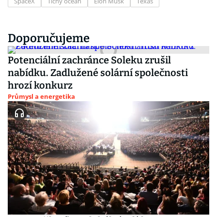
SpaceX
Tichý oceán
Elon Musk
Texas
Doporučujeme
Potenciální zachránce Soleku zrušil
nabídku. Zadlužené solární společnosti
hrozí konkurz
Průmysl a energetika