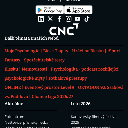
Další témata z našich webů
Moje Psychologie
Blesk Tlapky
Hráči na Blesku
iSport
Fantasy
Spotřebitelské testy
Blesku
Nemovitosti
Psychologika - podcast rozbíjející
psychologické mýty
Fotbalové přestupy
ONLINE
Eventový prostor Level 9
OKTAGON 92: Szabová
vs. Pudilová
Chance Liga 2026/27
Aktuálně
Léto 2026
Epicentrum
Karlovarský filmový festival
Neštovice: příznaky, léčba
2026
V čem jezdí Yamal a Mesii?
Znamení, že jste potkali