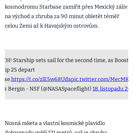
kosmodromu Starbase zamířit přes Mexický záliv
na východ a zhruba za 90 minut obletět téměř
celou Zemi až k Havajským ostrovům.
CH! Starship sets sail for the second time, as Booste
Ship 25 depart
base.
https://t.co/zlE5w68Uda
pic.twitter.com/MecMK
ris Bergin - NSF (@NASASpaceflight)
18. listopadu 20
Nosná raketa a vlastní kosmické plavidlo
dohromady měří 121 metrů, což je zhruba