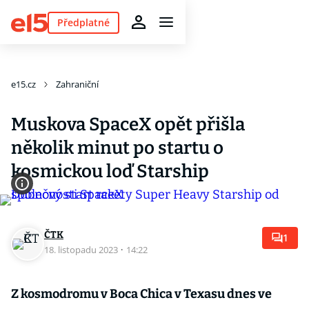
Předplatné
e15.cz
Zahraniční
Muskova SpaceX opět přišla
několik minut po startu o
kosmickou loď Starship
ČTK
1
18. listopadu 2023
·
14:22
Z kosmodromu v Boca Chica v Texasu dnes ve