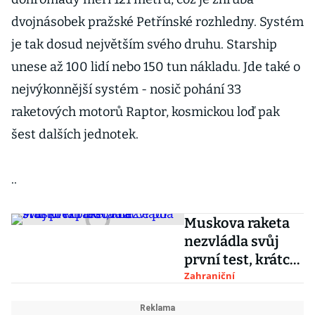
dvojnásobek pražské Petřínské rozhledny. Systém
je tak dosud největším svého druhu. Starship
unese až 100 lidí nebo 150 tun nákladu. Jde také o
nejvýkonnější systém - nosič pohání 33
raketových motorů Raptor, kosmickou loď pak
šest dalších jednotek.
..
Muskova raketa
nezvládla svůj
první test, krátce
po startu
Zahraniční
explodovala