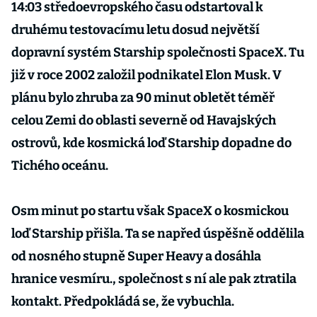
14:03 středoevropského času odstartoval k
druhému testovacímu letu dosud největší
dopravní systém Starship společnosti SpaceX. Tu
již v roce 2002 založil podnikatel Elon Musk. V
plánu bylo zhruba za 90 minut obletět téměř
celou Zemi do oblasti severně od Havajských
ostrovů, kde kosmická loď Starship dopadne do
Tichého oceánu.
Osm minut po startu však SpaceX o kosmickou
loď Starship přišla. Ta se napřed úspěšně oddělila
od nosného stupně Super Heavy a dosáhla
hranice vesmíru., společnost s ní ale pak ztratila
kontakt. Předpokládá se, že vybuchla.