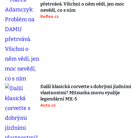
přetrvává. Všichni o něm vědí, jen moc
nevědí, co s ním
Reflex.cz
Další klasická corvette s dobrými jízdními
vlastnostmi? Mitsuoka znovu využije
legendární MX-5
Auto.cz