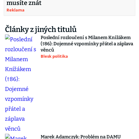
musíte znát
Reklama
Články z jiných titulů
Poslední rozloučení s Milanem Knížákem
(†86): Dojemné vzpomínky přátel a záplava
věnců
Blesk politika
Marek Adamczyk: Problém na DAMU