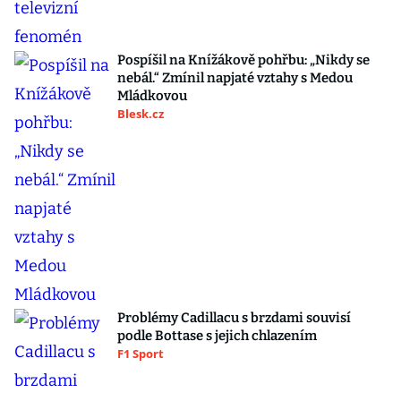
Pospíšil na Knížákově pohřbu: „Nikdy se
nebál.“ Zmínil napjaté vztahy s Medou
Mládkovou
Blesk.cz
Problémy Cadillacu s brzdami souvisí
podle Bottase s jejich chlazením
F1 Sport