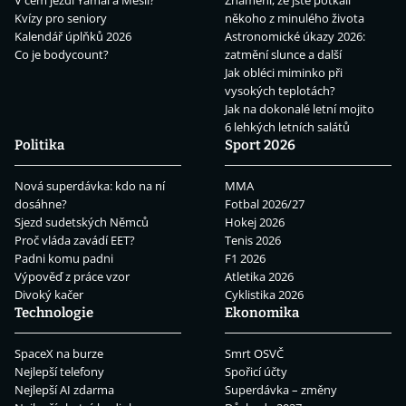
Kvízy pro seniory
někoho z minulého života
Kalendář úplňků 2026
Astronomické úkazy 2026:
Co je bodycount?
zatmění slunce a další
Jak obléci miminko při
vysokých teplotách?
Jak na dokonalé letní mojito
6 lehkých letních salátů
Politika
Sport 2026
Nová superdávka: kdo na ní
MMA
dosáhne?
Fotbal 2026/27
Sjezd sudetských Němců
Hokej 2026
Proč vláda zavádí EET?
Tenis 2026
Padni komu padni
F1 2026
Výpověď z práce vzor
Atletika 2026
Divoký kačer
Cyklistika 2026
Technologie
Ekonomika
SpaceX na burze
Smrt OSVČ
Nejlepší telefony
Spořicí účty
Nejlepší AI zdarma
Superdávka – změny