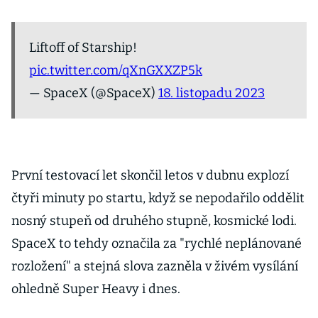
Liftoff of Starship!
pic.twitter.com/qXnGXXZP5k
— SpaceX (@SpaceX)
18. listopadu 2023
První testovací let skončil letos v dubnu explozí
čtyři minuty po startu, když se nepodařilo oddělit
nosný stupeň od druhého stupně, kosmické lodi.
SpaceX to tehdy označila za "rychlé neplánované
rozložení" a stejná slova zazněla v živém vysílání
ohledně Super Heavy i dnes.