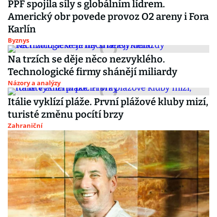
PPF spojila síly s globálním lídrem.
Americký obr povede provoz O2 areny i Fora
Karlín
Byznys
Na trzích se děje něco nezvyklého.
Technologické firmy shánějí miliardy
Názory a analýzy
Itálie vyklízí pláže. První plážové kluby mizí,
turisté změnu pocítí brzy
Zahraniční