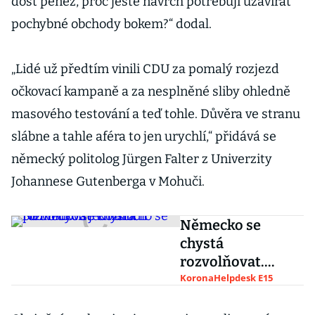
dost peněz, proč ještě navrch potřebují uzavírat
pochybné obchody bokem?“ dodal.
„Lidé už předtím vinili CDU za pomalý rozjezd
očkovací kampaně a za nesplněné sliby ohledně
masového testování a teď tohle. Důvěra ve stranu
slábne a tahle aféra to jen urychlí,“ přidává se
německý politolog Jürgen Falter z Univerzity
Johannese Gutenberga v Mohuči.
Německo se
chystá
rozvolňovat.
Rozhodlo se po
KoronaHelpdesk E15
tvrdých jednáních