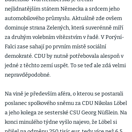
nejlidnatějším státem Německa a srdcem jeho
automobilového průmyslu. Aktuálně zde ovšem
dominuje strana Zelených, která suverénně míří
za druhým volebním vítězstvím v řadě. V Porýní-
Falci zase sahají po prvním místě sociální
demokraté. CDU by nutně potřebovala alespoň v
jedné z těchto zemí uspět. To se teď ale zdá velmi
nepravděpodobné.
Na vině je především aféra, o kterou se postarali
poslanec spolkového sněmu za CDU Nikolas Löbel
a jeho kolega ze sesterské CSU Georg Nüßlein. Na
konci minulého týdne vyšlo najevo, že Löbel si
přišel na odměnu 250 tisíc eur, tedy více než 6,5