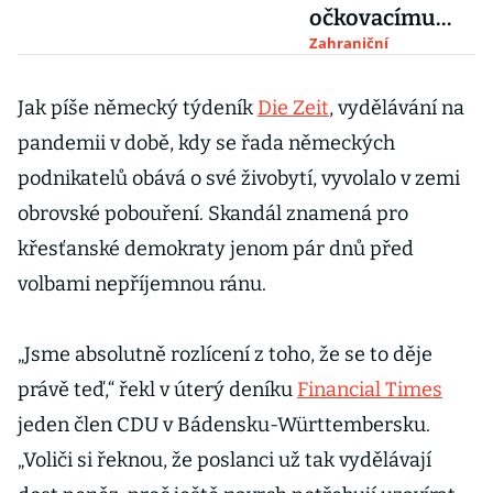
očkovacímu
pasu.
Zahraniční
Diskriminaci
odmítají
Jak píše německý týdeník
Die Zeit
, vydělávání na
Francie a
pandemii v době, kdy se řada německých
Německo
podnikatelů obává o své živobytí, vyvolalo v zemi
obrovské pobouření. Skandál znamená pro
křesťanské demokraty jenom pár dnů před
volbami nepříjemnou ránu.
„Jsme absolutně rozlícení z toho, že se to děje
právě teď,“ řekl v úterý deníku
Financial Times
jeden člen CDU v Bádensku-Württembersku.
„Voliči si řeknou, že poslanci už tak vydělávají