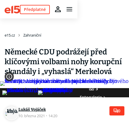
Předplatné
e15.cz
Zahraniční
Německé CDU podrážejí před
klíčovými volbami nohy korupční
skandály i „vyhaslá“ Merkelová
3
Fotogalerie
Lukáš Vojáček
0
10. března 2021
·
14:20