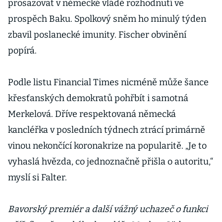
prosazovat v německé vládě rozhodnutí ve
prospěch Baku. Spolkový sněm ho minulý týden
zbavil poslanecké imunity. Fischer obvinění
popírá.
Podle listu Financial Times nicméně může šance
křesťanských demokratů pohřbít i samotná
Merkelová. Dříve respektovaná německá
kancléřka v posledních týdnech ztrácí primárně
vinou nekončící koronakrize na popularitě. „Je to
vyhaslá hvězda, co jednoznačně přišla o autoritu,“
myslí si Falter.
Bavorský premiér a další vážný uchazeč o funkci