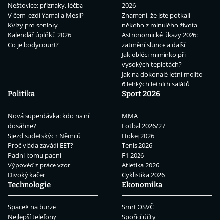
Neštovice: příznaky, léčba
2026
V čem jezdí Yamal a Mesii?
Znamení, že jste potkali
Kvízy pro seniory
někoho z minulého života
Kalendář úplňků 2026
Astronomické úkazy 2026:
Co je bodycount?
zatmění slunce a další
Jak obléci miminko při
vysokých teplotách?
Jak na dokonalé letní mojito
6 lehkých letních salátů
Politika
Sport 2026
Nová superdávka: kdo na ní
MMA
dosáhne?
Fotbal 2026/27
Sjezd sudetských Němců
Hokej 2026
Proč vláda zavádí EET?
Tenis 2026
Padni komu padni
F1 2026
Výpověď z práce vzor
Atletika 2026
Divoký kačer
Cyklistika 2026
Technologie
Ekonomika
SpaceX na burze
Smrt OSVČ
Nejlepší telefony
Spořicí účty