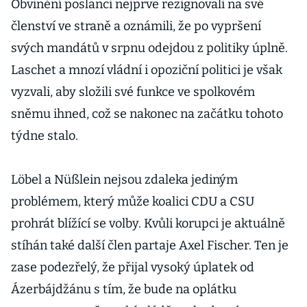
Obvinění poslanci nejprve rezignovali na své
členství ve straně a oznámili, že po vypršení
svých mandátů v srpnu odejdou z politiky úplně.
Laschet a mnozí vládní i opoziční politici je však
vyzvali, aby složili své funkce ve spolkovém
sněmu ihned, což se nakonec na začátku tohoto
týdne stalo.
Löbel a Nüßlein nejsou zdaleka jediným
problémem, který může koalici CDU a CSU
prohrát blížící se volby. Kvůli korupci je aktuálně
stíhán také další člen partaje Axel Fischer. Ten je
zase podezřelý, že přijal vysoký úplatek od
Ázerbájdžánu s tím, že bude na oplátku