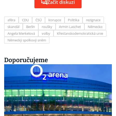
Začít diskuzi
aféra
CDU
ĆSÚ
korupce
Politika
rezignace
skandál
Berlín
roušky
Armin Laschet
Německo
Angela Merkelová
volby
Křesťanskodemokratická unie
Německý spolkový sněm
Doporučujeme