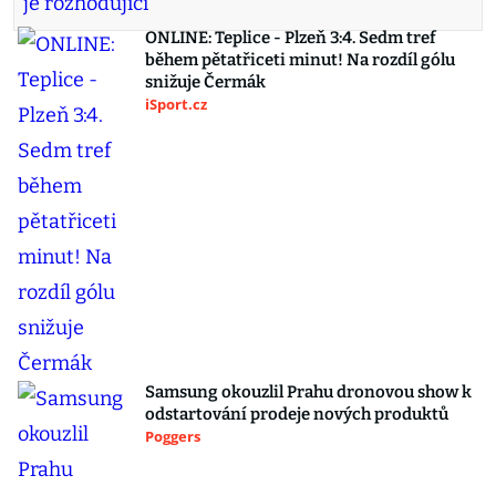
ONLINE: Teplice - Plzeň 3:4. Sedm tref
během pětatřiceti minut! Na rozdíl gólu
snižuje Čermák
iSport.cz
Samsung okouzlil Prahu dronovou show k
odstartování prodeje nových produktů
Poggers