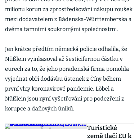
milionu korun za zprostředkování nákupu roušek
mezi dodavatelem z Bádenska-Württemberska a
dvěma tamními soukromými společnostmi.
Jen krátce předtím německá policie odhalila, že
Nüßlein vyinkasoval až šesticifernou částku v
eurech za to, že jeho poradenská firma pomohla
vyjednat obří dodávku ústenek z Číny během
první vlny koronavirové pandemie. Löbel a
Nüßlein jsou nyní vyšetřováni pro podezření z
korupce a daňových úniků.
Turistické
země tlačí EU k