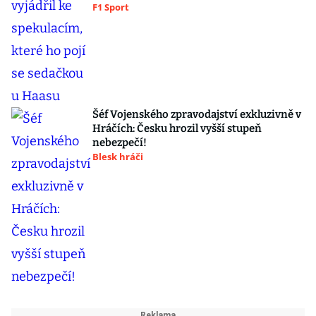
F1 Sport
Šéf Vojenského zpravodajství exkluzivně v
Hráčích: Česku hrozil vyšší stupeň
nebezpečí!
Blesk hráči