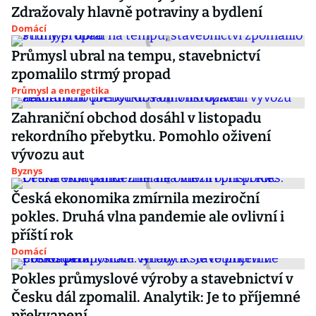
Zdražovaly hlavně potraviny a bydlení
Domácí
Průmysl ubral na tempu, stavebnictví
zpomalilo strmý propad
Průmysl a energetika
Zahraniční obchod dosáhl v listopadu
rekordního přebytku. Pomohlo oživení
vývozu aut
Byznys
Česká ekonomika zmírnila meziroční
pokles. Druhá vlna pandemie ale ovlivní i
příští rok
Domácí
Pokles průmyslové výroby a stavebnictví v
Česku dál zpomalil. Analytik: Je to příjemné
překvapení