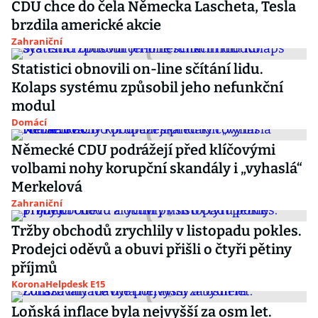
CDU chce do čela Německa Lascheta, Tesla
brzdila americké akcie
Zahraniční
Statistici obnovili on-line sčítání lidu.
Kolaps systému způsobil jeho nefunkční
modul
Domácí
Německé CDU podrážejí před klíčovými
volbami nohy korupční skandály i „vyhaslá“
Merkelová
Zahraniční
Tržby obchodů zrychlily v listopadu pokles.
Prodejci oděvů a obuvi přišli o čtyři pětiny
příjmů
KoronaHelpdesk E15
Loňská inflace byla nejvyšší za osm let.