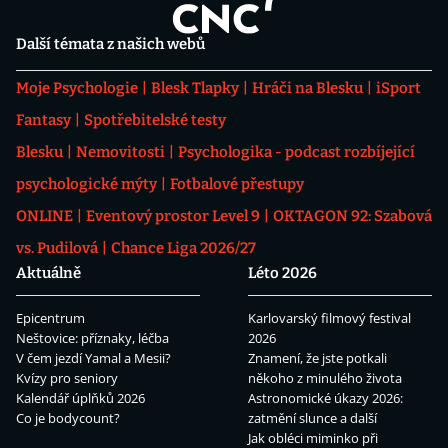
Další témata z našich webů
Moje Psychologie
Blesk Tlapky
Hráči na Blesku
iSport
Fantasy
Spotřebitelské testy
Blesku
Nemovitosti
Psychologika - podcast rozbíjející
psychologické mýty
Fotbalové přestupy
ONLINE
Eventový prostor Level 9
OKTAGON 92: Szabová
vs. Pudilová
Chance Liga 2026/27
Aktuálně
Léto 2026
Epicentrum
Karlovarský filmový festival
Neštovice: příznaky, léčba
2026
V čem jezdí Yamal a Mesii?
Znamení, že jste potkali
Kvízy pro seniory
někoho z minulého života
Kalendář úplňků 2026
Astronomické úkazy 2026:
Co je bodycount?
zatmění slunce a další
Jak obléci miminko při