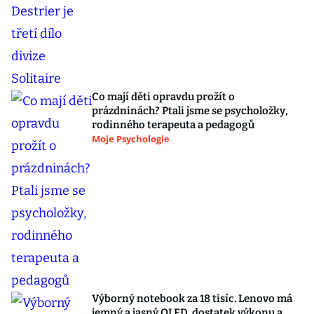
Co mají děti opravdu prožít o
prázdninách? Ptali jsme se psycholožky,
rodinného terapeuta a pedagogů
Moje Psychologie
Výborný notebook za 18 tisíc. Lenovo má
jemný a jasný OLED, dostatek výkonu a