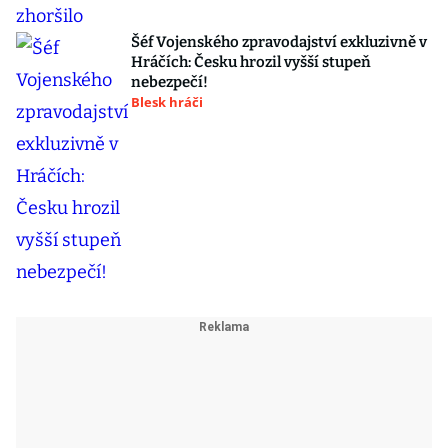
Šéf Vojenského zpravodajství exkluzivně v
Hráčích: Česku hrozil vyšší stupeň
nebezpečí!
Blesk hráči