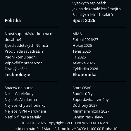
vysokých teplotách?
Jak na dokonalé letní mojito
6 lehkých letních salátů
Politika
Sport 2026
Nová superdávka: kdo na ní
MMA
dosáhne?
Fotbal 2026/27
Sjezd sudetských Němců
Hokej 2026
Proč vláda zavádí EET?
Tenis 2026
Padni komu padni
F1 2026
Výpověď z práce vzor
Atletika 2026
Divoký kačer
Cyklistika 2026
Technologie
Ekonomika
SpaceX na burze
Smrt OSVČ
Nejlepší telefony
Spořicí účty
Nejlepší AI zdarma
Superdávka – změny
Nejlepší chytré hodinky
Důchody 2027
Nejlepší VPN – srovnání
Minimální mzda 2027
Netflix filmy a seriály
Senior Pas – slevy
© 2001 - 2026 Copyright
CZECH NEWS CENTER a.s.
se sídlem náměstí Marie Schmolkové 3493/1, 100 00 Praha 10 -