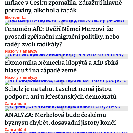
Inflace v Česku zpomalila. Zdražují hlavně
potraviny, alkohol a tabák
Ekonomika
Fenomén AfD: Uvěří Němci Merzovi, že
prosadí zpřísnění migrační politiky, nebo
raději zvolí radikály?
Názory a analýzy
Ekonomika Německa klopýtá a AfD sbírá
hlasy už i na západě země
Názory a analýzy
Scholz je na tahu, Laschet nemá jistou
podporu ani u křesťanských demokratů
Zahraniční
ANALÝZA: Merkelová bude českému
byznysu chybět, dosavadní jistoty končí
Zahraniční