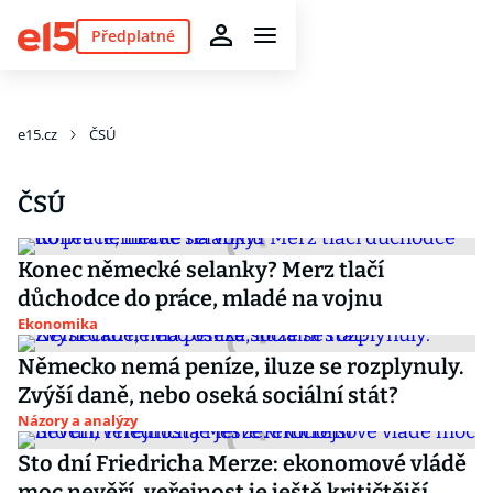
Předplatné
e15.cz
ČSÚ
ČSÚ
Konec německé selanky? Merz tlačí
důchodce do práce, mladé na vojnu
Ekonomika
Německo nemá peníze, iluze se rozplynuly.
Zvýší daně, nebo oseká sociální stát?
Názory a analýzy
Sto dní Friedricha Merze: ekonomové vládě
moc nevěří, veřejnost je ještě kritičtější