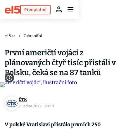
Předplatné
e15.cz
Zahraniční
První američtí vojáci z
plánovaných čtyř tisíc přistáli v
Polsku, čeká se na 87 tanků
ČTK
7. ledna 2017
·
20:10
V polské Vratislavi přistálo prvních 250