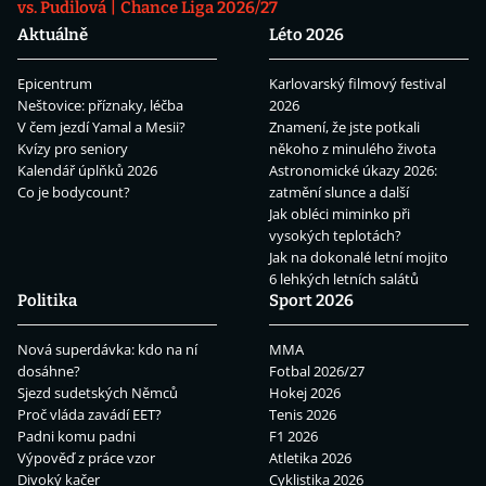
vs. Pudilová
Chance Liga 2026/27
Aktuálně
Léto 2026
Epicentrum
Karlovarský filmový festival
Neštovice: příznaky, léčba
2026
V čem jezdí Yamal a Mesii?
Znamení, že jste potkali
Kvízy pro seniory
někoho z minulého života
Kalendář úplňků 2026
Astronomické úkazy 2026:
Co je bodycount?
zatmění slunce a další
Jak obléci miminko při
vysokých teplotách?
Jak na dokonalé letní mojito
6 lehkých letních salátů
Politika
Sport 2026
Nová superdávka: kdo na ní
MMA
dosáhne?
Fotbal 2026/27
Sjezd sudetských Němců
Hokej 2026
Proč vláda zavádí EET?
Tenis 2026
Padni komu padni
F1 2026
Výpověď z práce vzor
Atletika 2026
Divoký kačer
Cyklistika 2026