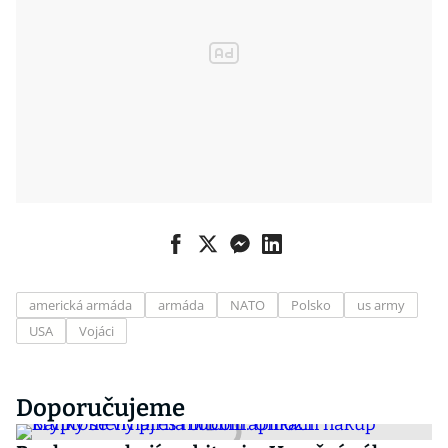
americká armáda
armáda
NATO
Polsko
us army
USA
Vojáci
Doporučujeme