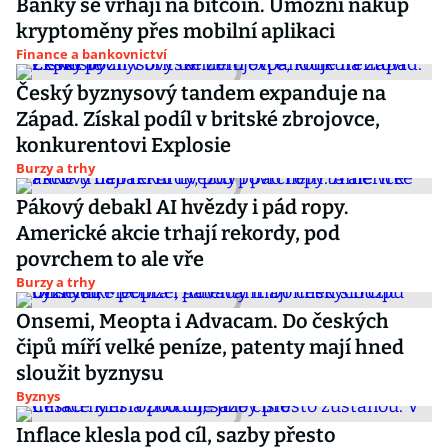
Banky se vrhají na bitcoin. Umožní nákup
kryptoměny přes mobilní aplikaci
Finance a bankovnictví
Český byznysový tandem expanduje na
Západ. Získal podíl v britské zbrojovce,
konkurentovi Explosie
Burzy a trhy
Pákový debakl AI hvězdy i pád ropy.
Americké akcie trhají rekordy, pod
povrchem to ale vře
Burzy a trhy
Onsemi, Meopta i Advacam. Do českých
čipů míří velké peníze, patenty mají hned
sloužit byznysu
Byznys
Inflace klesla pod cíl, sazby přesto