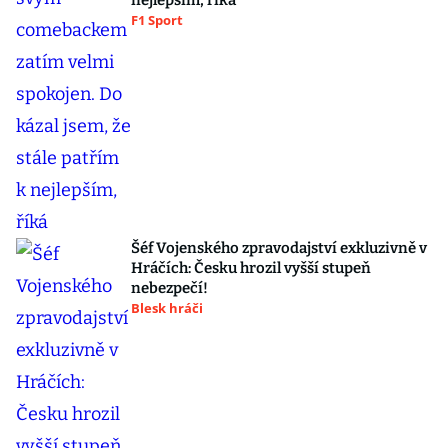
nejlepším, říká
F1 Sport
Šéf Vojenského zpravodajství exkluzivně v
Hráčích: Česku hrozil vyšší stupeň
nebezpečí!
Blesk hráči