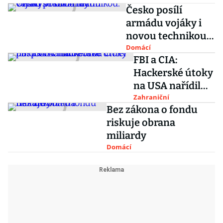
Česko posílí
armádu vojáky i
novou technikou.
Utratí se miliardy
Domácí
FBI a CIA:
Hackerské útoky
na USA nařídil
Putin. Chtěl
Zahraniční
Bez zákona o fondu
pošpinit
riskuje obrana
Clintonovou
miliardy
Domácí