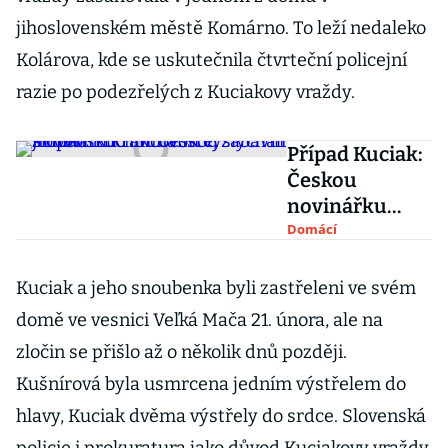
jihoslovenském městě Komárno. To leží nedaleko
Kolárova, kde se uskutečnila čtvrteční policejní
razie po podezřelých z Kuciakovy vraždy.
Případ Kuciak:
Českou
novinářku
Holcovou
Domácí
vyslýchali
slovenští
Kuciak a jeho snoubenka byli zastřeleni ve svém
kriminalisté,
domě ve vesnici Veľká Mača 21. února, ale na
zabavili jí
zločin se přišlo až o několik dnů později.
mobil
Kušnírová byla usmrcena jedním výstřelem do
hlavy, Kuciak dvěma výstřely do srdce. Slovenská