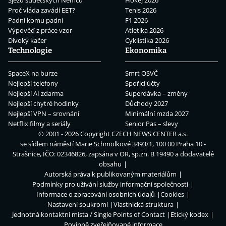
Proč vláda zavádí EET?
Tenis 2026
Padni komu padni
F1 2026
Výpověď z práce vzor
Atletika 2026
Divoký kačer
Cyklistika 2026
Technologie
Ekonomika
SpaceX na burze
Smrt OSVČ
Nejlepší telefony
Spořicí účty
Nejlepší AI zdarma
Superdávka – změny
Nejlepší chytré hodinky
Důchody 2027
Nejlepší VPN – srovnání
Minimální mzda 2027
Netflix filmy a seriály
Senior Pas – slevy
© 2001 - 2026 Copyright
CZECH NEWS CENTER a.s.
se sídlem náměstí Marie Schmolkové 3493/1, 100 00 Praha 10 -
Strašnice, IČO: 02346826, zapsána v OR, sp.zn. B 19490 a dodavatelé
obsahu
Autorská práva k publikovaným materiálům
Podmínky pro užívání služby informační společnosti
Informace o zpracování osobních údajů
Cookies
Nastavení soukromí
Vlastnická struktura
Jednotná kontaktní místa / Single Points of Contact
Etický kodex
Povinně zveřejňované informace