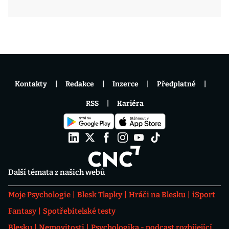
Kontakty
Redakce
Inzerce
Předplatné
RSS
Kariéra
Další témata z našich webů
Moje Psychologie
Blesk Tlapky
Hráči na Blesku
iSport
Fantasy
Spotřebitelské testy
Blesku
Nemovitosti
Psychologika - podcast rozbíjející