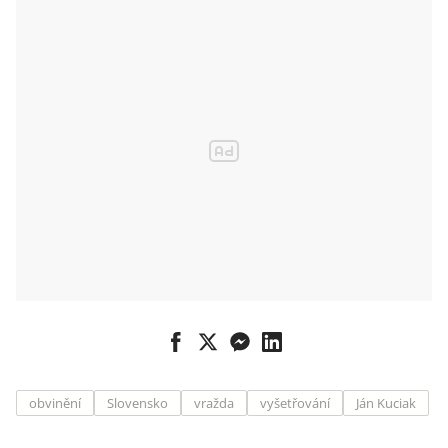
rezignoval po
vraždě Kuciaka
obvinění
Slovensko
vražda
vyšetřování
Ján Kuciak