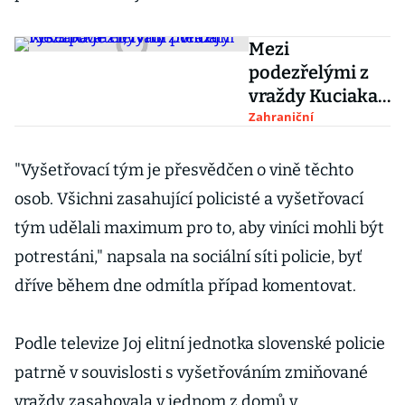
Mezi
podezřelými z
vraždy Kuciaka
je i bývalý
Zahraniční
policejní
vyšetřovatel,
"Vyšetřovací tým je přesvědčen o vině těchto
tvrdí média
osob. Všichni zasahující policisté a vyšetřovací
tým udělali maximum pro to, aby viníci mohli být
potrestáni," napsala na sociální síti policie, byť
dříve během dne odmítla případ komentovat.
Podle televize Joj elitní jednotka slovenské policie
patrně v souvislosti s vyšetřováním zmiňované
vraždy zasahovala v jednom z domů v