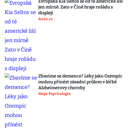
Evropská Kia Seltos se od té americké liší
jen mírně. Zato v Číně hraje rošádu s
displeji
Auto.cz
Zbavíme se demence? Léky jako Ozempic
mohou přinést zásadní průlom v léčbě
Alzheimerovy choroby
Moje Psychologie