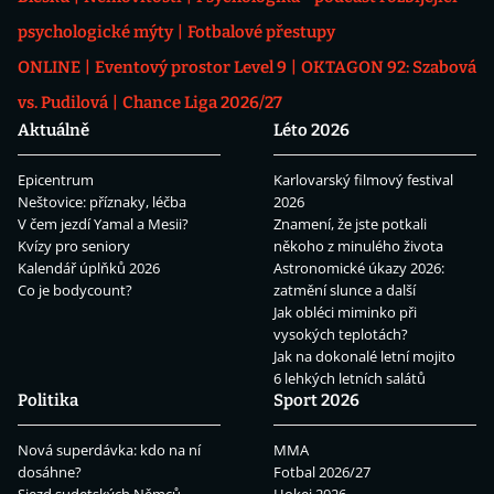
psychologické mýty
Fotbalové přestupy
ONLINE
Eventový prostor Level 9
OKTAGON 92: Szabová
vs. Pudilová
Chance Liga 2026/27
Aktuálně
Léto 2026
Epicentrum
Karlovarský filmový festival
Neštovice: příznaky, léčba
2026
V čem jezdí Yamal a Mesii?
Znamení, že jste potkali
Kvízy pro seniory
někoho z minulého života
Kalendář úplňků 2026
Astronomické úkazy 2026:
Co je bodycount?
zatmění slunce a další
Jak obléci miminko při
vysokých teplotách?
Jak na dokonalé letní mojito
6 lehkých letních salátů
Politika
Sport 2026
Nová superdávka: kdo na ní
MMA
dosáhne?
Fotbal 2026/27
Sjezd sudetských Němců
Hokej 2026