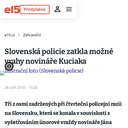
Předplatné
e15.cz
Zahraniční
Slovenská policie zatkla možné
vrahy novináře Kuciaka
28. září 2018
·
15:26
Tři z osmi zadržených při čtvrteční policejní razii
na Slovensku, která se konala v souvislosti s
vyšetřováním únorové vraždy novináře Jána