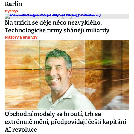
Karlín
Byznys
Na trzích se děje něco nezvyklého.
Technologické firmy shánějí miliardy
Názory a analýzy
Obchodní modely se hroutí, trh se
extrémně mění, předpovídají čeští kapitáni
AI revoluce