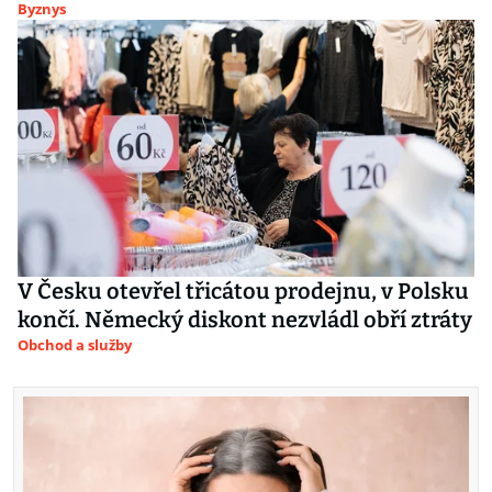
Byznys
V Česku otevřel třicátou prodejnu, v Polsku
končí. Německý diskont nezvládl obří ztráty
Obchod a služby