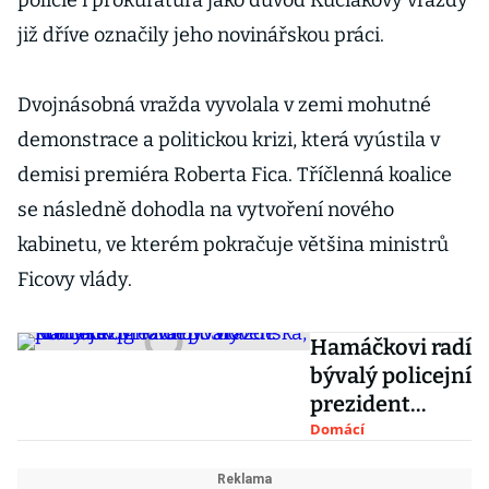
policie i prokuratura jako důvod Kuciakovy vraždy
již dříve označily jeho novinářskou práci.
Dvojnásobná vražda vyvolala v zemi mohutné
demonstrace a politickou krizi, která vyústila v
demisi premiéra Roberta Fica. Tříčlenná koalice
se následně dohodla na vytvoření nového
kabinetu, ve kterém pokračuje většina ministrů
Ficovy vlády.
Hamáčkovi radí
bývalý policejní
prezident
Slovenska,
Domácí
který