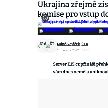
Ukrajina zřejmě zí
komise pro vstup d
,
Lukáš Vojáček
ČTK
10. června 2022
·
08:25
Server E15.cz přináší přeh
vám dnes neměla uniknou