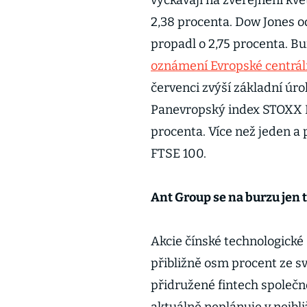
vyčkávají na zveřejnění kvě
2,38 procenta. Dow Jones o
propadl o 2,75 procenta. B
oznámení Evropské centrál
červenci zvýší základní úr
Panevropský index STOXX E
procenta. Více než jeden a 
FTSE 100.
Ant Group se na burzu jen 
Akcie čínské technologické
přibližně osm procent ze s
přidružené fintech společno