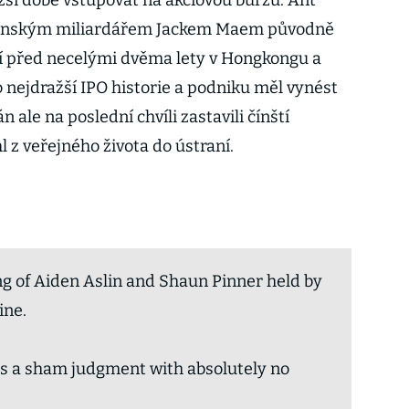
žší době vstupovat na akciovou burzu. Ant
ínským miliardářem Jackem Maem původně
ií před necelými dvěma lety v Hongkongu a
o nejdražší IPO historie a podniku měl vynést
n ale na poslední chvíli zastavili čínští
áhl z veřejného života do ústraní.
g of Aiden Aslin and Shaun Pinner held by
ine.
 is a sham judgment with absolutely no