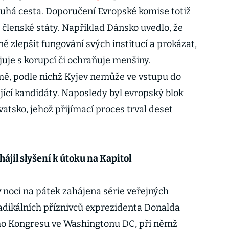
ouhá cesta. Doporučení Evropské komise totiž
 členské státy. Například Dánsko uvedlo, že
 zlepšit fungování svých institucí a prokázat,
juje s korupcí či ochraňuje menšiny.
emě, podle nichž Kyjev nemůže ve vstupu do
jící kandidáty. Naposledy byl evropský blok
vatsko, jehož přijímací proces trval deset
ájil slyšení k útoku na Kapitol
v noci na pátek zahájena série veřejných
adikálních příznivců exprezidenta Donalda
ho Kongresu ve Washingtonu DC, při němž