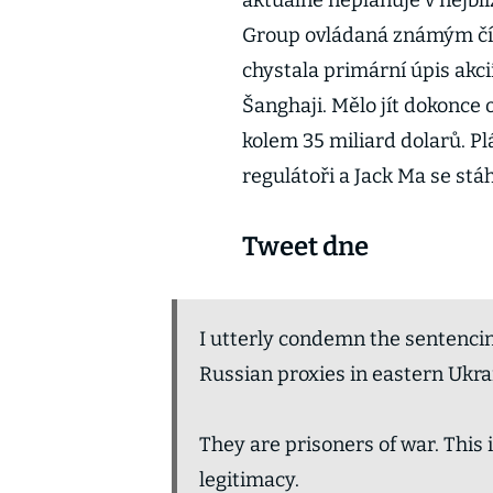
aktuálně neplánuje v nejbli
Group ovládaná známým č
chystala primární úpis akc
Šanghaji. Mělo jít dokonce 
kolem 35 miliard dolarů. Plá
regulátoři a Jack Ma se st
Tweet dne
I utterly condemn the sentencin
Russian proxies in eastern Ukra
They are prisoners of war. This
legitimacy.