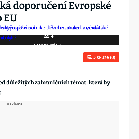
ská doporučení Evropské
o EU
4
Fotogalerie
Diskuze (
0
)
led důležitých zahraničních témat, která by
t.