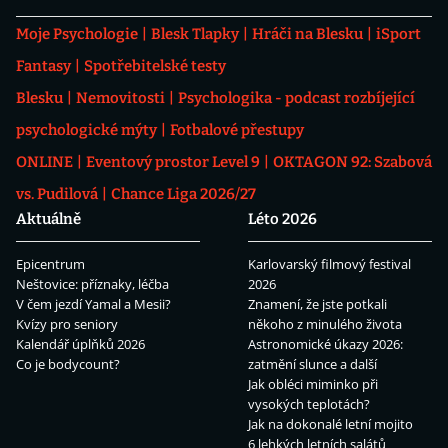
Moje Psychologie
Blesk Tlapky
Hráči na Blesku
iSport
Fantasy
Spotřebitelské testy
Blesku
Nemovitosti
Psychologika - podcast rozbíjející
psychologické mýty
Fotbalové přestupy
ONLINE
Eventový prostor Level 9
OKTAGON 92: Szabová
vs. Pudilová
Chance Liga 2026/27
Aktuálně
Léto 2026
Epicentrum
Karlovarský filmový festival
Neštovice: příznaky, léčba
2026
V čem jezdí Yamal a Mesii?
Znamení, že jste potkali
Kvízy pro seniory
někoho z minulého života
Kalendář úplňků 2026
Astronomické úkazy 2026:
Co je bodycount?
zatmění slunce a další
Jak obléci miminko při
vysokých teplotách?
Jak na dokonalé letní mojito
6 lehkých letních salátů