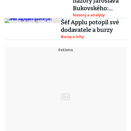
názory Jaroslava
Bukovského:
Sexappeal Applu
Názory a analýzy
Šéf Applu potopil své
dodavatele a burzy
Burzy a trhy