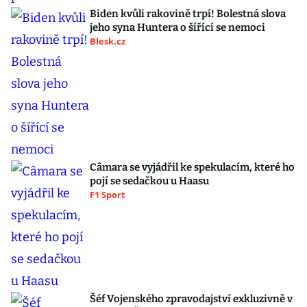
Biden kvůli rakovině trpí! Bolestná slova
jeho syna Huntera o šířící se nemoci
Blesk.cz
Câmara se vyjádřil ke spekulacím, které ho
pojí se sedačkou u Haasu
F1 Sport
Šéf Vojenského zpravodajství exkluzivně v