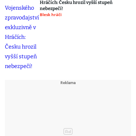
Hráčích: Česku hrozil vyšší stupeň
nebezpečí!
Blesk hráči