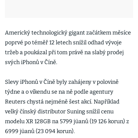
Americký technologický gigant začátkem měsíce
poprvé po téměř 12 letech snížil odhad vývoje
tržeb a poukázal při tom právě na slabý prodej
svých iPhonů v Číně.
Slevy iPhonů v Číně byly zahájeny v polovině
týdne a o víkendu se na ně podle agentury
Reuters chystá nejméně šest akcí. Například
velký čínský distributor Suning snížil cenu
modelu XR 128GB na 5799 jüanů (19 126 korun) z
6999 jüanů (23 094 korun).