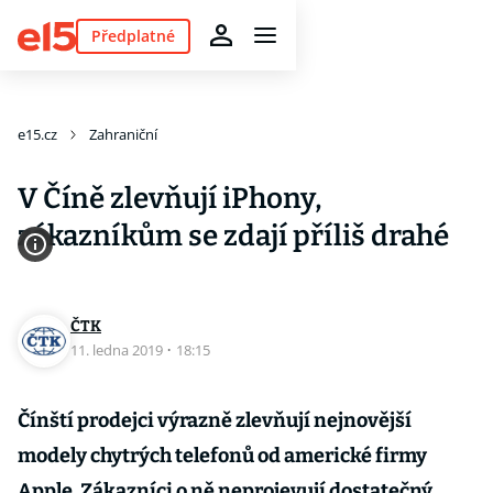
Předplatné
e15.cz
Zahraniční
V Číně zlevňují iPhony,
zákazníkům se zdají příliš drahé
ČTK
11. ledna 2019
·
18:15
Čínští prodejci výrazně zlevňují nejnovější
modely chytrých telefonů od americké firmy
Apple. Zákazníci o ně neprojevují dostatečný