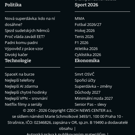
Politika
Sport 2026
Nová superdávka: kdo na ní
MMA
dosáhne?
Fotbal 2026/27
Sjezd sudetských Němců
Hokej 2026
Proč vláda zavádí EET?
Tenis 2026
Padni komu padni
F1 2026
Výpověď z práce vzor
Atletika 2026
Divoký kačer
Cyklistika 2026
Technologie
Ekonomika
SpaceX na burze
Smrt OSVČ
Nejlepší telefony
Spořicí účty
Nejlepší AI zdarma
Superdávka – změny
Nejlepší chytré hodinky
Důchody 2027
Nejlepší VPN – srovnání
Minimální mzda 2027
Netflix filmy a seriály
Senior Pas – slevy
© 2001 - 2026 Copyright
CZECH NEWS CENTER a.s.
se sídlem náměstí Marie Schmolkové 3493/1, 100 00 Praha 10 -
Strašnice, IČO: 02346826, zapsána v OR, sp.zn. B 19490 a dodavatelé
obsahu
Autorská práva k publikovaným materiálům