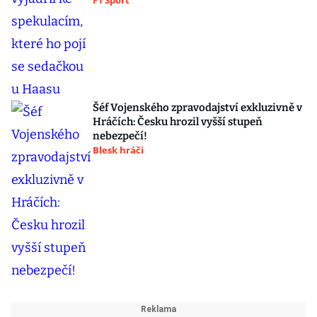
F1 Sport
Šéf Vojenského zpravodajství exkluzivně v
Hráčích: Česku hrozil vyšší stupeň
nebezpečí!
Blesk hráči