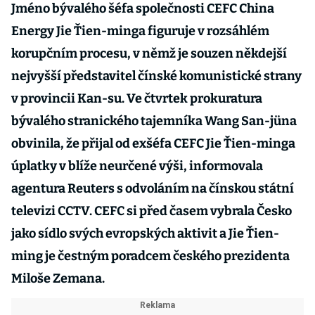
Jméno bývalého šéfa společnosti CEFC China
Energy Jie Ťien-minga figuruje v rozsáhlém
korupčním procesu, v němž je souzen někdejší
nejvyšší představitel čínské komunistické strany
v provincii Kan-su. Ve čtvrtek prokuratura
bývalého stranického tajemníka Wang San-jüna
obvinila, že přijal od exšéfa CEFC Jie Ťien-minga
úplatky v blíže neurčené výši, informovala
agentura Reuters s odvoláním na čínskou státní
televizi CCTV. CEFC si před časem vybrala Česko
jako sídlo svých evropských aktivit a Jie Ťien-
ming je čestným poradcem českého prezidenta
Miloše Zemana.