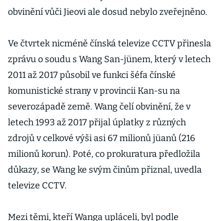
obvinění vůči Jieovi ale dosud nebylo zveřejněno.
Ve čtvrtek nicméně čínská televize CCTV přinesla
zprávu o soudu s Wang San-jünem, který v letech
2011 až 2017 působil ve funkci šéfa čínské
komunistické strany v provincii Kan-su na
severozápadě země. Wang čelí obvinění, že v
letech 1993 až 2017 přijal úplatky z různých
zdrojů v celkové výši asi 67 milionů jüanů (216
milionů korun). Poté, co prokuratura předložila
důkazy, se Wang ke svým činům přiznal, uvedla
televize CCTV.
Mezi těmi, kteří Wanga upláceli, byl podle