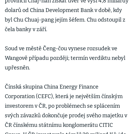
provincii Chaj-nan získat úvěr ve výši 4,8 miliardy
dolarů od China Development Bank v době, kdy
byl Chu Chuaj-pang jejím šéfem. Chu odstoupil z
čela banky v září.
Soud ve městě Čeng-čou vynese rozsudek ve
Wangově případu později; termín verdiktu nebyl
upřesněn.
Čínská skupina China Energy Finance
Corporation (CEFC), která je největším čínským
investorem v ČR, po problémech se splácením
svých závazků dokončuje prodej svého majetku v
ČR čínskému státnímu konglomerátu CITIC