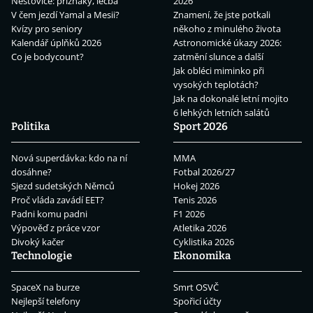
Neštovice: příznaky, léčba
2026
V čem jezdí Yamal a Mesii?
Znamení, že jste potkali
Kvízy pro seniory
někoho z minulého života
Kalendář úplňků 2026
Astronomické úkazy 2026:
Co je bodycount?
zatmění slunce a další
Jak obléci miminko při
vysokých teplotách?
Jak na dokonalé letní mojito
6 lehkých letních salátů
Politika
Sport 2026
Nová superdávka: kdo na ní
MMA
dosáhne?
Fotbal 2026/27
Sjezd sudetských Němců
Hokej 2026
Proč vláda zavádí EET?
Tenis 2026
Padni komu padni
F1 2026
Výpověď z práce vzor
Atletika 2026
Divoký kačer
Cyklistika 2026
Technologie
Ekonomika
SpaceX na burze
Smrt OSVČ
Nejlepší telefony
Spořicí účty