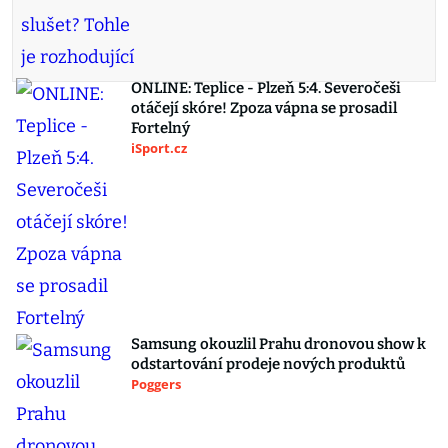
ONLINE: Teplice - Plzeň 5:4. Severočeši
otáčejí skóre! Zpoza vápna se prosadil
Fortelný
iSport.cz
Samsung okouzlil Prahu dronovou show k
odstartování prodeje nových produktů
Poggers