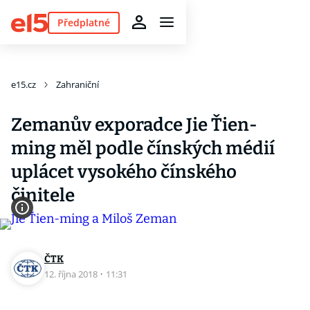
Předplatné
e15.cz
Zahraniční
Zemanův exporadce Jie Ťien-
ming měl podle čínských médií
uplácet vysokého čínského
činitele
ČTK
12. října 2018
·
11:31