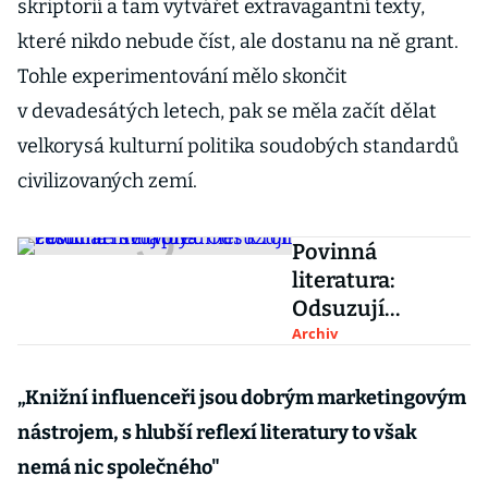
skriptorií a tam vytvářet extravagantní texty,
které nikdo nebude číst, ale dostanu na ně grant.
Tohle experimentování mělo skončit
v devadesátých letech, pak se měla začít dělat
velkorysá kulturní politika soudobých standardů
civilizovaných zemí.
Povinná
literatura:
Odsuzují
češtináři svůj
Archiv
předmět k roli
zatuchlé
„
Knižní influenceři jsou dobrým marketingovým
mrtvoly?
nástrojem, s hlubší reflexí literatury to však
nemá nic společného"