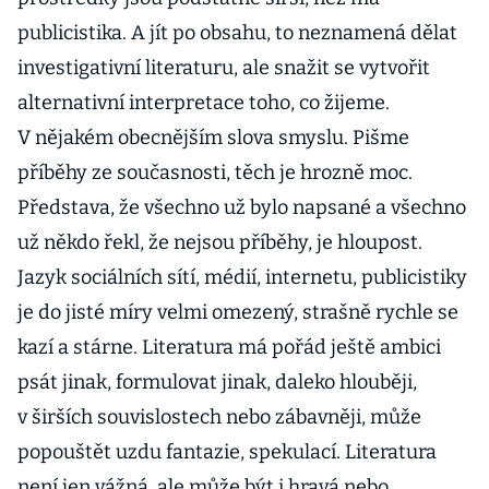
publicistika. A jít po obsahu, to neznamená dělat
investigativní literaturu, ale snažit se vytvořit
alternativní interpretace toho, co žijeme.
V nějakém obecnějším slova smyslu. Pišme
příběhy ze současnosti, těch je hrozně moc.
Představa, že všechno už bylo napsané a všechno
už někdo řekl, že nejsou příběhy, je hloupost.
Jazyk sociálních sítí, médií, internetu, publicistiky
je do jisté míry velmi omezený, strašně rychle se
kazí a stárne. Literatura má pořád ještě ambici
psát jinak, formulovat jinak, daleko hlouběji,
v širších souvislostech nebo zábavněji, může
popouštět uzdu fantazie, spekulací. Literatura
není jen vážná, ale může být i hravá nebo