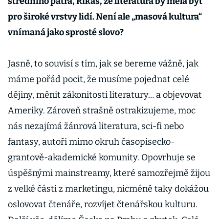
s
středního patra, Říkáš, že literatura by měla být
rozhaleno
pro široké vrstvy lidí. Není ale „masová kultura“
u hrudí a
vnímaná jako sprosté slovo?
schytat
první
kulky z
Jasně, to souvisí s tím, jak se bereme vážně, jak
kalašnikov
máme pořád pocit, že musíme pojednat celé
a
dějiny, měnit zákonitosti literatury… a objevovat
Ameriky. Zároveň strašně ostrakizujeme, moc
nás nezajímá žánrová literatura, sci-fi nebo
fantasy, autoři mimo okruh časopisecko-
grantově-akademické komunity. Opovrhuje se
úspěšnými mainstreamy, které samozřejmě žijou
z velké části z marketingu, nicméně taky dokážou
oslovovat čtenáře, rozvíjet čtenářskou kulturu.