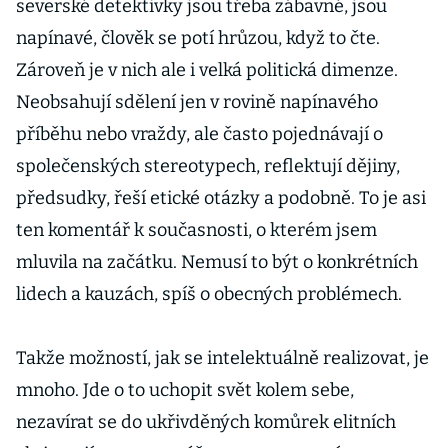
severské detektivky jsou třeba zábavné, jsou
napínavé, člověk se potí hrůzou, když to čte.
Zároveň je v nich ale i velká politická dimenze.
Neobsahují sdělení jen v rovině napínavého
příběhu nebo vraždy, ale často pojednávají o
společenských stereotypech, reflektují dějiny,
předsudky, řeší etické otázky a podobně. To je asi
ten komentář k současnosti, o kterém jsem
mluvila na začátku. Nemusí to být o konkrétních
lidech a kauzách, spíš o obecných problémech.
Takže možností, jak se intelektuálně realizovat, je
mnoho. Jde o to uchopit svět kolem sebe,
nezavírat se do ukřivděných komůrek elitních