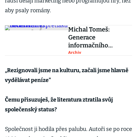
radši dělají marketing nebo programujou hry, než
aby psaly romány.
Michal Tomeš:
Generace
informačního
přetlaku
Archiv
„
Rezignovali jsme na kulturu, začali jsme hlavně
vydělávat peníze"
Čemu přisuzuješ, že literatura ztratila svůj
společenský status?
Společnost ji hodila přes palubu. Autoři se po roce