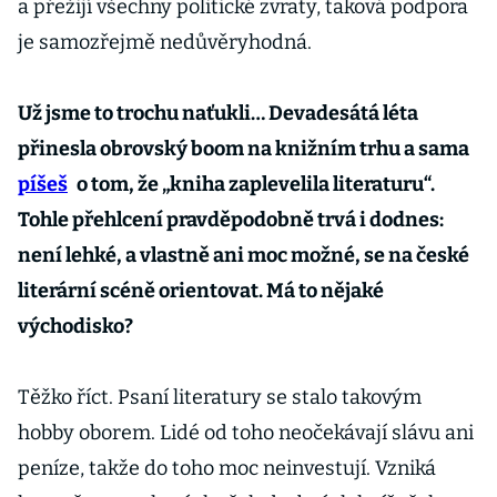
a přežijí všechny politické zvraty, taková podpora
je samozřejmě nedůvěryhodná.
Už jsme to trochu naťukli… Devadesátá léta
přinesla obrovský boom na knižním trhu a sama
píšeš
o tom, že „kniha zaplevelila literaturu“.
Tohle přehlcení pravděpodobně trvá i dodnes:
není lehké, a vlastně ani moc možné, se na české
literární scéně orientovat. Má to nějaké
východisko?
Těžko říct. Psaní literatury se stalo takovým
hobby oborem. Lidé od toho neočekávají slávu ani
peníze, takže do toho moc neinvestují. Vzniká