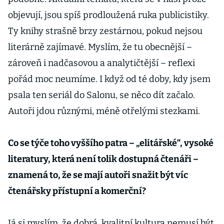
objevují, jsou spíš prodloužená ruka publicistiky.
Ty knihy strašně brzy zestárnou, pokud nejsou
literárně zajímavé. Myslím, že tu obecnější –
zároveň i nadčasovou a analytičtější – reflexi
pořád moc neumíme. I když od té doby, kdy jsem
psala ten seriál do Salonu, se něco dít začalo.
Autoři jdou různými, méně otřelými stezkami.
Co se týče toho vyššího patra – „elitářské“, vysoké
literatury, která není tolik dostupná čtenáři –
znamená to, že se mají autoři snažit být víc
čtenářsky přístupní a komerční?
Já si myslím, že dobrá, kvalitní kultura nemusí být