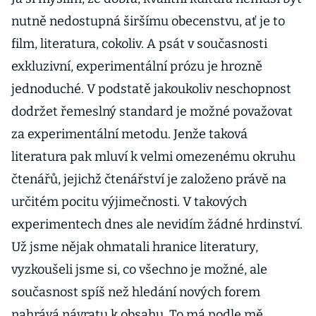
nutně nedostupná širšímu obecenstvu, ať je to
film, literatura, cokoliv. A psát v současnosti
exkluzivní, experimentální prózu je hrozně
jednoduché. V podstatě jakoukoliv neschopnost
dodržet řemeslný standard je možné považovat
za experimentální metodu. Jenže taková
literatura pak mluví k velmi omezenému okruhu
čtenářů, jejichž čtenářství je založeno právě na
určitém pocitu výjimečnosti. V takových
experimentech dnes ale nevidím žádné hrdinství.
Už jsme nějak ohmatali hranice literatury,
vyzkoušeli jsme si, co všechno je možné, ale
současnost spíš než hledání nových forem
nahrává návratu k obsahu. To má podle mě