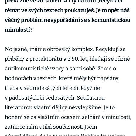
převážně ve 20. století. A i ty na tuto „recyklaci“
témat ve svých textech poukazuješ. Je to opět náš
věčný problém nevypořádání se s komunistickou
minulostí?
No jasně, máme obrovský komplex. Recyklují se
příběhy z protektorátu a z 50. let, hledají se různé
antikomunistické vzory a sami sobě lžeme o
hodnotách v textech, které měly být napsány
třeba v sedmdesátých letech, když ne
v padesátých či šedesátých. Současnou
literaturou vlastní dějiny nevylepšíme. Je to
honění se za vlastním ocasem selhání v minulosti,
zatímco nám utíká současnost. Jsem