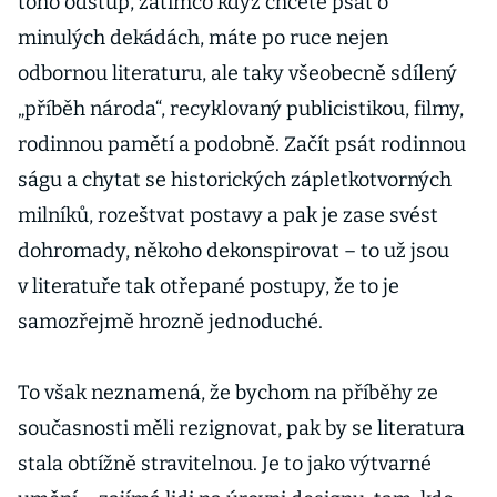
toho odstup, zatímco když chcete psát o
minulých dekádách, máte po ruce nejen
odbornou literaturu, ale taky všeobecně sdílený
„příběh národa“, recyklovaný publicistikou, filmy,
rodinnou pamětí a podobně. Začít psát rodinnou
ságu a chytat se historických zápletkotvorných
milníků, rozeštvat postavy a pak je zase svést
dohromady, někoho dekonspirovat – to už jsou
v literatuře tak otřepané postupy, že to je
samozřejmě hrozně jednoduché.
To však neznamená, že bychom na příběhy ze
současnosti měli rezignovat, pak by se literatura
stala obtížně stravitelnou. Je to jako výtvarné