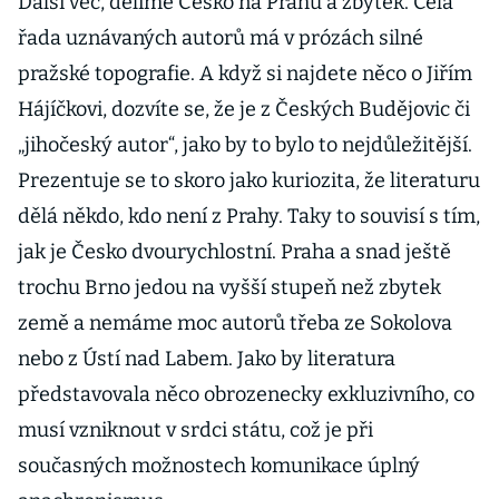
Další věc, dělíme Česko na Prahu a zbytek. Celá
řada uznávaných autorů má v prózách silné
pražské topografie. A když si najdete něco o Jiřím
Hájíčkovi, dozvíte se, že je z Českých Budějovic či
„jihočeský autor“, jako by to bylo to nejdůležitější.
Prezentuje se to skoro jako kuriozita, že literaturu
dělá někdo, kdo není z Prahy. Taky to souvisí s tím,
jak je Česko dvourychlostní. Praha a snad ještě
trochu Brno jedou na vyšší stupeň než zbytek
země a nemáme moc autorů třeba ze Sokolova
nebo z Ústí nad Labem. Jako by literatura
představovala něco obrozenecky exkluzivního, co
musí vzniknout v srdci státu, což je při
současných možnostech komunikace úplný