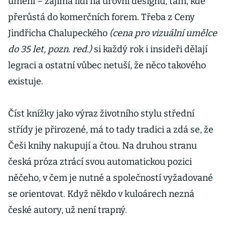
umění – zajímá lidi na úrovni designu, tam, kde
přerůstá do komerčních forem. Třeba z Ceny
Jindřicha Chalupeckého
(cena pro vizuální umělce
do 35 let, pozn. red.)
si každý rok i insideři dělají
legraci a ostatní vůbec netuší, že něco takového
existuje.
Číst knížky jako výraz životního stylu střední
střídy je přirozené, má to tady tradici a zdá se, že
Češi knihy nakupují a čtou. Na druhou stranu
česká próza ztrácí svou automatickou pozici
něčeho, v čem je nutné a společností vyžadované
se orientovat. Když někdo v kuloárech nezná
české autory, už není trapný.