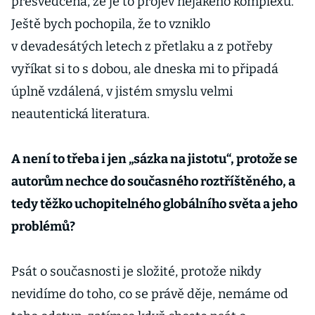
přesvědčená, že je to projev nějakého komplexu.
Ještě bych pochopila, že to vzniklo
v devadesátých letech z přetlaku a z potřeby
vyříkat si to s dobou, ale dneska mi to připadá
úplně vzdálená, v jistém smyslu velmi
neautentická literatura.
A není to třeba i jen „sázka na jistotu“, protože se
autorům nechce do současného roztříštěného, a
tedy těžko uchopitelného globálního světa a jeho
problémů?
Psát o současnosti je složité, protože nikdy
nevidíme do toho, co se právě děje, nemáme od