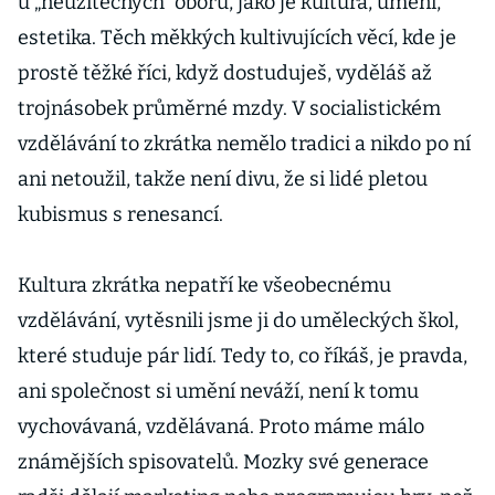
u „neužitečných“ oborů, jako je kultura, umění,
estetika. Těch měkkých kultivujících věcí, kde je
prostě těžké říci, když dostuduješ, vyděláš až
trojnásobek průměrné mzdy. V socialistickém
vzdělávání to zkrátka nemělo tradici a nikdo po ní
ani netoužil, takže není divu, že si lidé pletou
kubismus s renesancí.
Kultura zkrátka nepatří ke všeobecnému
vzdělávání, vytěsnili jsme ji do uměleckých škol,
které studuje pár lidí. Tedy to, co říkáš, je pravda,
ani společnost si umění neváží, není k tomu
vychovávaná, vzdělávaná. Proto máme málo
známějších spisovatelů. Mozky své generace