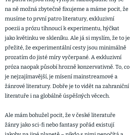
na ně možná zbytečně fixujeme a máme pocit, že
musíme to první patro literatury, exkluzivní
poezii a prózu tíhnoucí k experimentu, hýčkat
jako květinku ve skleníku. Ale já si myslím, že to je
přežité, že experimentální cesty jsou minimálně
prozatím do jisté míry vyčerpané. A exkluzivní
próza naopak působí hrozně konzervativně. To, co
je nejzajímavější, je mísení mainstreamové a
žánrové literatury. Dobře je to vidět na zahraniční
literatuře i na globálně úspěšných věcech.
Ale mám bohužel pocit, že v české literatuře
žánry jako sci-fi nebo fantasy pořád existují
jakoby na jiné planetě – nikdo s nimi nepočítá a