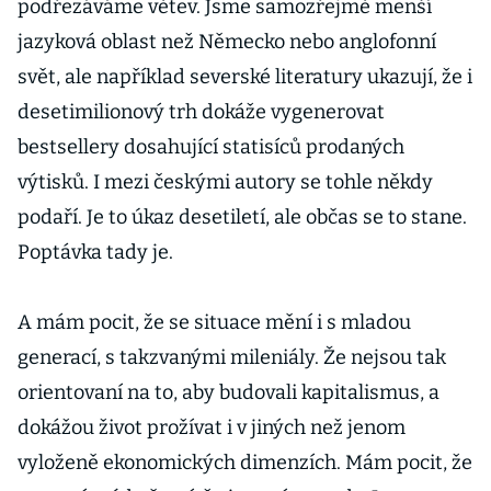
podřezáváme větev. Jsme samozřejmě menší
jazyková oblast než Německo nebo anglofonní
svět, ale například severské literatury ukazují, že i
desetimilionový trh dokáže vygenerovat
bestsellery dosahující statisíců prodaných
výtisků. I mezi českými autory se tohle někdy
podaří. Je to úkaz desetiletí, ale občas se to stane.
Poptávka tady je.
A mám pocit, že se situace mění i s mladou
generací, s takzvanými mileniály. Že nejsou tak
orientovaní na to, aby budovali kapitalismus, a
dokážou život prožívat i v jiných než jenom
vyloženě ekonomických dimenzích. Mám pocit, že