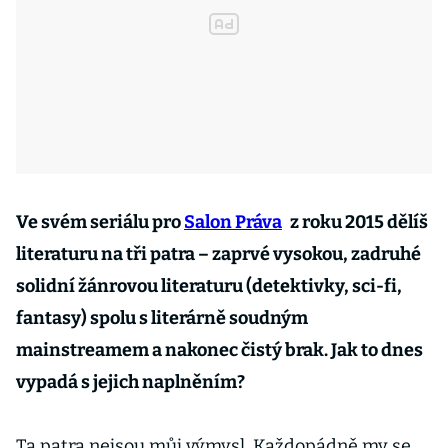
Ve svém seriálu pro
Salon Práva
z roku 2015 dělíš
literaturu na tři patra – zaprvé vysokou, zadruhé
solidní žánrovou literaturu (detektivky, sci-fi,
fantasy) spolu s literárně soudným
mainstreamem a nakonec čistý brak. Jak to dnes
vypadá s jejich naplněním?
Ta patra nejsou můj výmysl. Každopádně my se