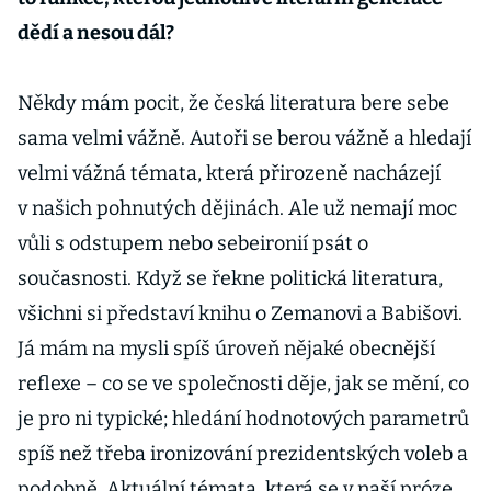
dědí a nesou dál?
Někdy mám pocit, že česká literatura bere sebe
sama velmi vážně. Autoři se berou vážně a hledají
velmi vážná témata, která přirozeně nacházejí
v našich pohnutých dějinách. Ale už nemají moc
vůli s odstupem nebo sebeironií psát o
současnosti. Když se řekne politická literatura,
všichni si představí knihu o Zemanovi a Babišovi.
Já mám na mysli spíš úroveň nějaké obecnější
reflexe – co se ve společnosti děje, jak se mění, co
je pro ni typické; hledání hodnotových parametrů
spíš než třeba ironizování prezidentských voleb a
podobně. Aktuální témata, která se v naší próze