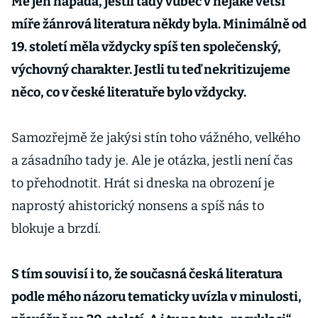
Mě jen napadá, jestli tady vůbec v nějaké větší
míře žánrová literatura někdy byla. Minimálně od
19. století měla vždycky spíš ten společenský,
výchovný charakter. Jestli tu teď nekritizujeme
něco, co v české literatuře bylo vždycky.
Samozřejmě že jakýsi stín toho vážného, velkého
a zásadního tady je. Ale je otázka, jestli není čas
to přehodnotit. Hrát si dneska na obrození je
naprostý ahistorický nonsens a spíš nás to
blokuje a brzdí.
S tím souvisí i to, že současná česká literatura
podle mého názoru tematicky uvízla v minulosti,