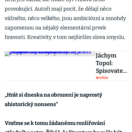
provokující. Autoři mají pocit, že dělají něco
vážného, něco velkého, jsou ambiciózní a mnohdy
zapomenou na nějaký elementární prvek
hravosti. Kreativity v tom nejširším slova smyslu.
Jáchym
Topol:
Spisovatel
by měl v
Archiv
případě
ohrožení
„
Hrát si dneska na obrození je naprostý
demokraci
ahistorický nonsens"
e padnout
na
Vraťme se k tomu žádanému rozšiřování
barikádách