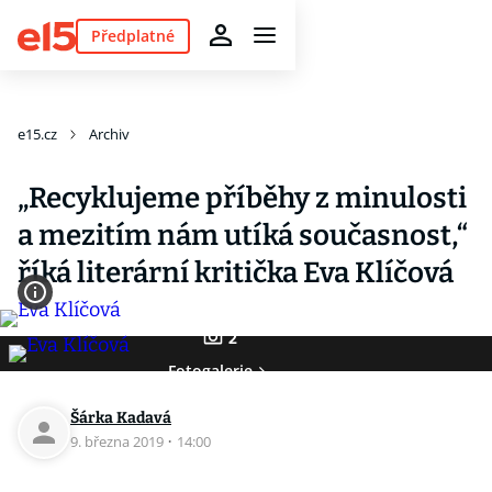
Předplatné
e15.cz
Archiv
„Recyklujeme příběhy z minulosti
a mezitím nám utíká současnost,“
říká literární kritička Eva Klíčová
2
Fotogalerie
Šárka Kadavá
9. března 2019
·
14:00