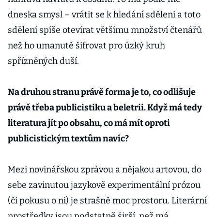
dneska smysl – vrátit se k hledání sdělení a toto
sdělení spíše otevírat většímu množství čtenářů
než ho umanutě šifrovat pro úzký kruh
spřízněných duší.
Na druhou stranu právě forma je to, co odlišuje
právě třeba publicistiku a beletrii. Když má tedy
literatura jít po obsahu, co má mít oproti
publicistickým textům navíc?
Mezi novinářskou zprávou a nějakou artovou, do
sebe zavinutou jazykově experimentální prózou
(či pokusu o ni) je strašně moc prostoru. Literární
prostředky jsou podstatně širší, než má