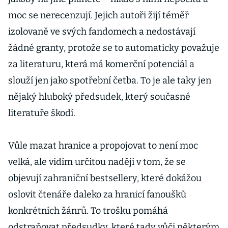
moc se nerecenzují. Jejich autoři žijí téměř
izolovaně ve svých fandomech a nedostávají
žádné granty, protože se to automaticky považuje
za literaturu, která má komerční potenciál a
slouží jen jako spotřební četba. To je ale taky jen
nějaký hluboký předsudek, který současné
literatuře škodí.
Vůle mazat hranice a propojovat to není moc
velká, ale vidím určitou naději v tom, že se
objevují zahraniční bestsellery, které dokážou
oslovit čtenáře daleko za hranicí fanoušků
konkrétních žánrů. To trošku pomáhá
odstraňovat předsudky, které tady vůči některým