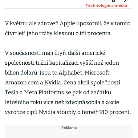
h novinek je
Technologie a média
časté, má ho za
sebou i Apple
V květnu ale zároveň Apple upozornil, že v tomto
čtvrtletí jeho tržby klesnou o tři procenta.
V současnosti mají čtyři další americké
společnosti tržní kapitalizaci vyšší než jeden
bilion dolarů. Jsou to Alphabet, Microsoft,
Amazon.com a Nvidia. Cena akcií společností
Tesla a Meta Platforms se pak od začátku
letošního roku více než zdvojnásobila a akcie
výrobce čipů Nvidia stouply o téměř 180 procent.