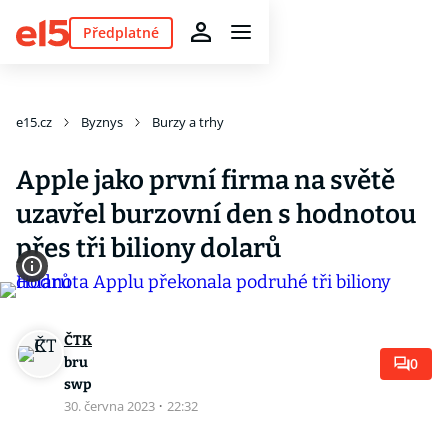
Předplatné
e15.cz
Byznys
Burzy a trhy
Apple jako první firma na světě
uzavřel burzovní den s hodnotou
přes tři biliony dolarů
ČTK
bru
0
swp
30. června 2023
·
22:32