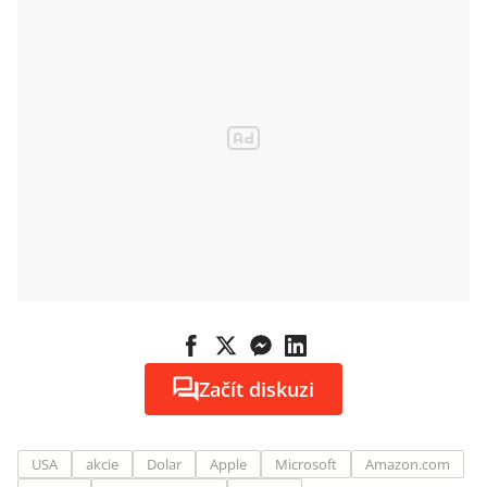
Začít diskuzi
USA
akcie
Dolar
Apple
Microsoft
Amazon.com