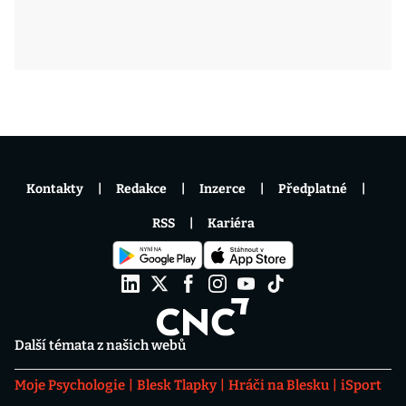
Kontakty
Redakce
Inzerce
Předplatné
RSS
Kariéra
Další témata z našich webů
Moje Psychologie
Blesk Tlapky
Hráči na Blesku
iSport