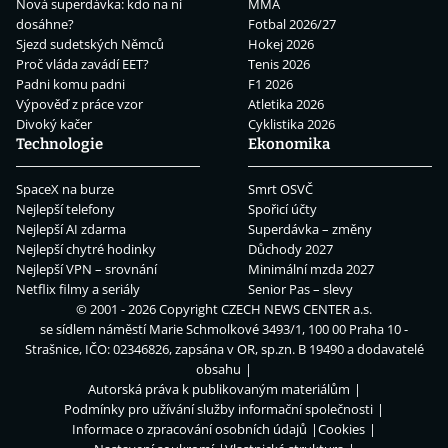
Nová superdávka: kdo na ní
MMA
dosáhne?
Fotbal 2026/27
Sjezd sudetských Němců
Hokej 2026
Proč vláda zavádí EET?
Tenis 2026
Padni komu padni
F1 2026
Výpověď z práce vzor
Atletika 2026
Divoký kačer
Cyklistika 2026
Technologie
Ekonomika
SpaceX na burze
Smrt OSVČ
Nejlepší telefony
Spořicí účty
Nejlepší AI zdarma
Superdávka – změny
Nejlepší chytré hodinky
Důchody 2027
Nejlepší VPN – srovnání
Minimální mzda 2027
Netflix filmy a seriály
Senior Pas – slevy
© 2001 - 2026 Copyright
CZECH NEWS CENTER a.s.
se sídlem náměstí Marie Schmolkové 3493/1, 100 00 Praha 10 -
Strašnice, IČO: 02346826, zapsána v OR, sp.zn. B 19490 a dodavatelé
obsahu
Autorská práva k publikovaným materiálům
Podmínky pro užívání služby informační společnosti
Informace o zpracování osobních údajů
Cookies