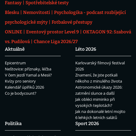
Fantasy
Spotřebitelské testy
Blesku
Nemovitosti
Psychologika - podcast rozbíjející
psychologické mýty
Fotbalové přestupy
ONLINE
Eventový prostor Level 9
OKTAGON 92: Szabová
vs. Pudilová
Chance Liga 2026/27
Aktuálně
Léto 2026
Epicentrum
Karlovarský filmový festival
Neštovice: příznaky, léčba
2026
V čem jezdí Yamal a Mesii?
Znamení, že jste potkali
Kvízy pro seniory
někoho z minulého života
Kalendář úplňků 2026
Astronomické úkazy 2026:
Co je bodycount?
zatmění slunce a další
Jak obléci miminko při
vysokých teplotách?
Jak na dokonalé letní mojito
6 lehkých letních salátů
Politika
Sport 2026