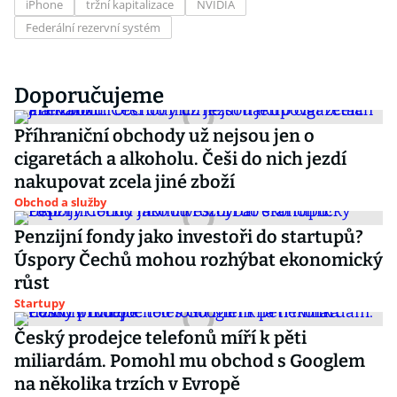
iPhone
tržní kapitalizace
NVIDIA
Federální rezervní systém
Doporučujeme
Příhraniční obchody už nejsou jen o
cigaretách a alkoholu. Češi do nich jezdí
nakupovat zcela jiné zboží
Obchod a služby
Penzijní fondy jako investoři do startupů?
Úspory Čechů mohou rozhýbat ekonomický
růst
Startupy
Český prodejce telefonů míří k pěti
miliardám. Pomohl mu obchod s Googlem
na několika trzích v Evropě