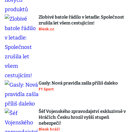
Zlobivé batole řádilo v letadle: Společnost
zrušila let všem cestujícím!
Blesk.cz
Gasly: Nová pravidla zašla příliš daleko
F1 Sport
Šéf Vojenského zpravodajství exkluzivně v
Hráčích: Česku hrozil vyšší stupeň
nebezpečí!
Blesk hráči