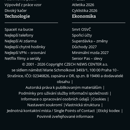
Výpověď z práce vzor
Atletika 2026
Divoký kačer
Cyklistika 2026
Technologie
Ekonomika
SpaceX na burze
Smrt OSVČ
Nejlepší telefony
Spořicí účty
Nejlepší AI zdarma
Superdávka – změny
Nejlepší chytré hodinky
Důchody 2027
Nejlepší VPN – srovnání
Minimální mzda 2027
Netflix filmy a seriály
Senior Pas – slevy
© 2001 - 2026 Copyright
CZECH NEWS CENTER a.s.
se sídlem náměstí Marie Schmolkové 3493/1, 100 00 Praha 10 -
Strašnice, IČO: 02346826, zapsána v OR, sp.zn. B 19490 a dodavatelé
obsahu
Autorská práva k publikovaným materiálům
Podmínky pro užívání služby informační společnosti
Informace o zpracování osobních údajů
Cookies
Nastavení soukromí
Vlastnická struktura
Jednotná kontaktní místa / Single Points of Contact
Etický kodex
Povinně zveřejňované informace