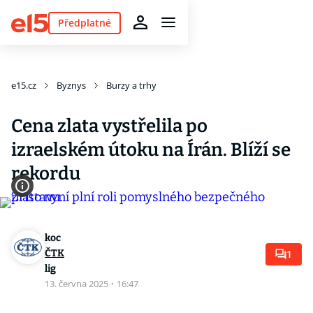
Předplatné
e15.cz
Byznys
Burzy a trhy
Cena zlata vystřelila po
izraelském útoku na Írán. Blíží se
rekordu
koc
ČTK
1
lig
13. června 2025
·
16:47