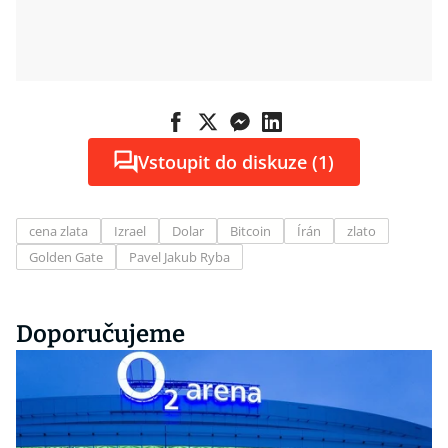
Vstoupit do diskuze (1)
cena zlata
Izrael
Dolar
Bitcoin
Írán
zlato
Golden Gate
Pavel Jakub Ryba
Doporučujeme