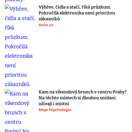
Výhřev, čidla a stačí, říká průzkum.
Pokročilá elektronika není prioritou
zákazníků
Auto.cz
Kam na víkendový brunch v centru Prahy?
Na těchto místech si dlouhou snídani
užívají i místní
Moje Psychologie