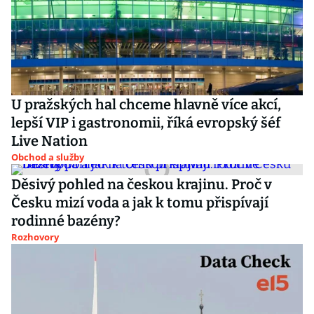
U pražských hal chceme hlavně více akcí,
lepší VIP i gastronomii, říká evropský šéf
Live Nation
Obchod a služby
Děsivý pohled na českou krajinu. Proč v
Česku mizí voda a jak k tomu přispívají
rodinné bazény?
Rozhovory