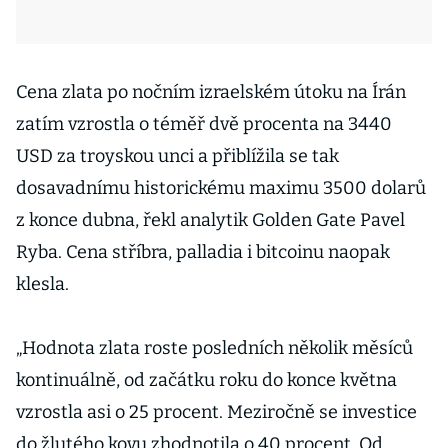
Cena zlata po nočním izraelském útoku na Írán
zatím vzrostla o téměř dvě procenta na 3440
USD za troyskou unci a přiblížila se tak
dosavadnímu historickému maximu 3500 dolarů
z konce dubna, řekl analytik Golden Gate Pavel
Ryba. Cena stříbra, palladia i bitcoinu naopak
klesla.
„Hodnota zlata roste posledních několik měsíců
kontinuálně, od začátku roku do konce května
vzrostla asi o 25 procent. Meziročně se investice
do žlutého kovu zhodnotila o 40 procent. Od