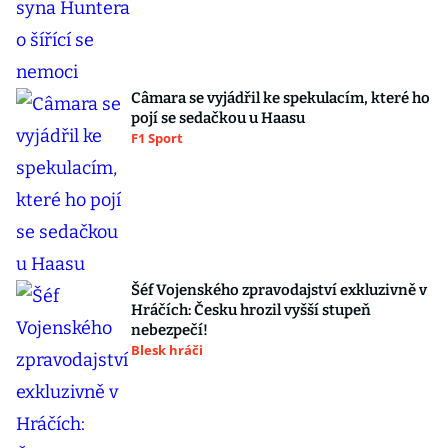
Câmara se vyjádřil ke spekulacím, které ho
pojí se sedačkou u Haasu
F1 Sport
Šéf Vojenského zpravodajství exkluzivně v
Hráčích: Česku hrozil vyšší stupeň
nebezpečí!
Blesk hráči