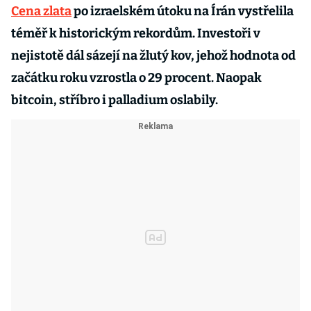
Cena zlata
po izraelském útoku na Írán vystřelila
téměř k historickým rekordům. Investoři v
nejistotě dál sázejí na žlutý kov, jehož hodnota od
začátku roku vzrostla o 29 procent. Naopak
bitcoin, stříbro i palladium oslabily.