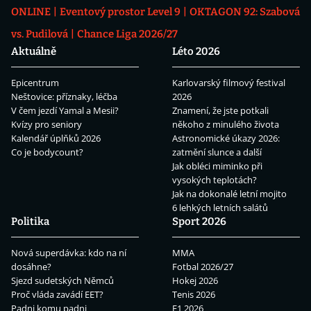
ONLINE
Eventový prostor Level 9
OKTAGON 92: Szabová
vs. Pudilová
Chance Liga 2026/27
Aktuálně
Léto 2026
Epicentrum
Karlovarský filmový festival
Neštovice: příznaky, léčba
2026
V čem jezdí Yamal a Mesii?
Znamení, že jste potkali
Kvízy pro seniory
někoho z minulého života
Kalendář úplňků 2026
Astronomické úkazy 2026:
Co je bodycount?
zatmění slunce a další
Jak obléci miminko při
vysokých teplotách?
Jak na dokonalé letní mojito
6 lehkých letních salátů
Politika
Sport 2026
Nová superdávka: kdo na ní
MMA
dosáhne?
Fotbal 2026/27
Sjezd sudetských Němců
Hokej 2026
Proč vláda zavádí EET?
Tenis 2026
Padni komu padni
F1 2026