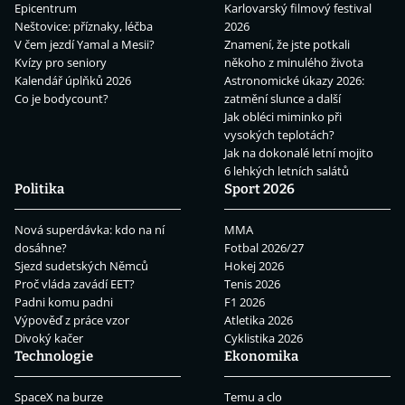
Epicentrum
Karlovarský filmový festival
Neštovice: příznaky, léčba
2026
V čem jezdí Yamal a Mesii?
Znamení, že jste potkali
Kvízy pro seniory
někoho z minulého života
Kalendář úplňků 2026
Astronomické úkazy 2026:
Co je bodycount?
zatmění slunce a další
Jak obléci miminko při
vysokých teplotách?
Jak na dokonalé letní mojito
6 lehkých letních salátů
Politika
Sport 2026
Nová superdávka: kdo na ní
MMA
dosáhne?
Fotbal 2026/27
Sjezd sudetských Němců
Hokej 2026
Proč vláda zavádí EET?
Tenis 2026
Padni komu padni
F1 2026
Výpověď z práce vzor
Atletika 2026
Divoký kačer
Cyklistika 2026
Technologie
Ekonomika
SpaceX na burze
Temu a clo