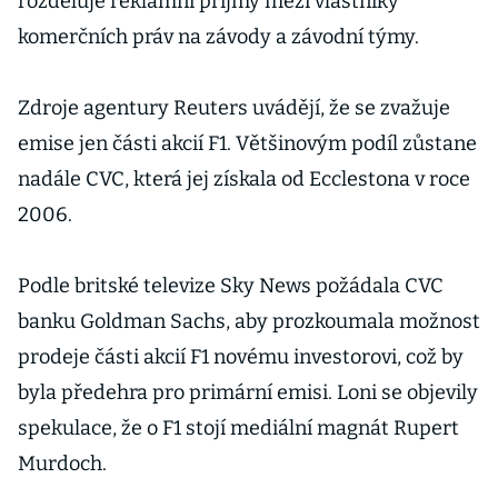
rozděluje reklamní příjmy mezi vlastníky
komerčních práv na závody a závodní týmy.
Zdroje agentury Reuters uvádějí, že se zvažuje
emise jen části akcií F1. Většinovým podíl zůstane
nadále CVC, která jej získala od Ecclestona v roce
2006.
Podle britské televize Sky News požádala CVC
banku Goldman Sachs, aby prozkoumala možnost
prodeje části akcií F1 novému investorovi, což by
byla předehra pro primární emisi. Loni se objevily
spekulace, že o F1 stojí mediální magnát Rupert
Murdoch.