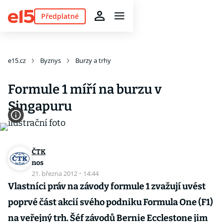
Předplatné
e15.cz
Byznys
Burzy a trhy
Formule 1 míří na burzu v
Singapuru
ČTK
nos
21. března 2012
·
14:44
Vlastníci práv na závody formule 1 zvažují uvést
poprvé část akcií svého podniku Formula One (F1)
na veřejný trh. Šéf závodů Bernie Ecclestone jim