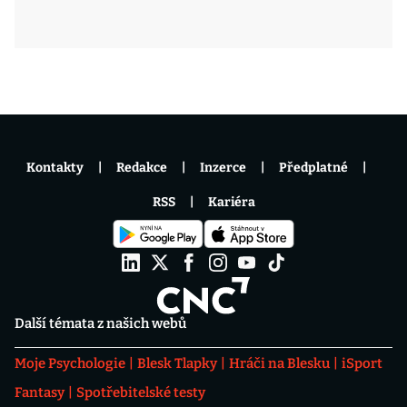
Kontakty
Redakce
Inzerce
Předplatné
RSS
Kariéra
Další témata z našich webů
Moje Psychologie
Blesk Tlapky
Hráči na Blesku
iSport
Fantasy
Spotřebitelské testy