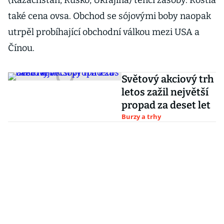
(Kazachstán, Rusko, Ukrajina) tenčí zásoby. Rostla
také cena ovsa. Obchod se sójovými boby naopak
utrpěl probíhající obchodní válkou mezi USA a
Čínou.
Světový akciový trh
letos zažil největší
propad za deset let
Burzy a trhy