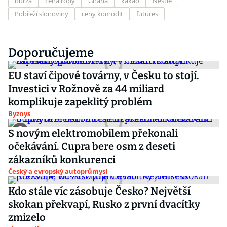
burza
cena ropy
Ghana
kakao
Nestlé
Pobřeží slonoviny
ceny komodit
futures
Doporučujeme
EU staví čipové továrny, v Česku to stojí.
Investici v Rožnově za 44 miliard
komplikuje zapeklitý problém
Byznys
S novým elektromobilem překonali
očekávání. Cupra bere osm z deseti
zákazníků konkurenci
Český a evropský autoprůmysl
Kdo stále víc zásobuje Česko? Největší
skokan překvapí, Rusko z první dvacítky
zmizelo