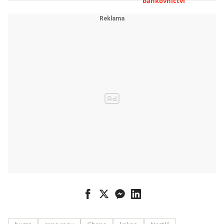
bankovnictví
Objem
obchodů
stoupl o tři
procenta