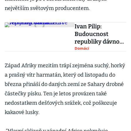
největším světovým producentem.
Ivan Pilip:
Budoucnost
republiky dávno
není ve velkých
Domácí
továrnách
Západ Afriky mezitím trápí zejména suchý, horký
a prašný vítr harmatán, který od listopadu do
března přináší do daných zemí ze Sahary drobné
částečky písku. Ten je letos provázen také
nedostatkem dešťových srážek, což poškozuje
kakaové lusky.