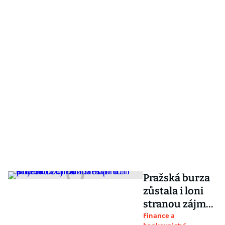
Pražská burza
zůstala i loni
stranou zájmu
investorů.
Finance a