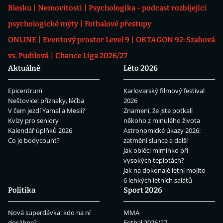
Blesku
Nemovitosti
Psychologika - podcast rozbíjející
psychologické mýty
Fotbalové přestupy
ONLINE
Eventový prostor Level 9
OKTAGON 92: Szabová
vs. Pudilová
Chance Liga 2026/27
Aktuálně
Léto 2026
Epicentrum
Karlovarský filmový festival
Neštovice: příznaky, léčba
2026
V čem jezdí Yamal a Mesii?
Znamení, že jste potkali
Kvízy pro seniory
někoho z minulého života
Kalendář úplňků 2026
Astronomické úkazy 2026:
Co je bodycount?
zatmění slunce a další
Jak obléci miminko při
vysokých teplotách?
Jak na dokonalé letní mojito
6 lehkých letních salátů
Politika
Sport 2026
Nová superdávka: kdo na ní
MMA
dosáhne?
Fotbal 2026/27