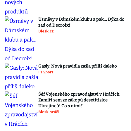
Úsměvy v Dámském klubu a pak… Dýka do
zad od Decroix!
Blesk.cz
Gasly: Nová pravidla zašla příliš daleko
F1 Sport
Šéf Vojenského zpravodajství v Hráčích:
Zamíří sem ze zákopů desetitisíce
Ukrajinců! Co s nimi?
Blesk hráči