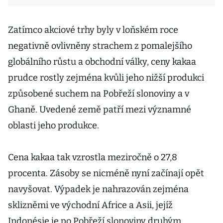
Zatímco akciové trhy byly v loňském roce
negativně ovlivněny strachem z pomalejšího
globálního růstu a obchodní války, ceny kakaa
prudce rostly zejména kvůli jeho nižší produkci
způsobené suchem na Pobřeží slonoviny a v
Ghaně. Uvedené země patří mezi významné
oblasti jeho produkce.
Cena kakaa tak vzrostla meziročně o 27,8
procenta. Zásoby se nicméně nyní začínají opět
navyšovat. Výpadek je nahrazován zejména
sklizněmi ve východní Africe a Asii, jejíž
Indonésie je po Pobřeží slonoviny druhým