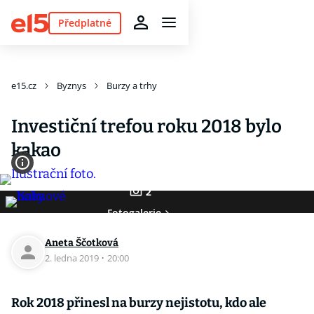
Předplatné
e15.cz
Byznys
Burzy a trhy
Investiční trefou roku 2018 bylo
kakao
2
Fotogalerie
Aneta Ščotková
2. ledna 2019
·
20:00
Rok 2018 přinesl na burzy nejistotu, kdo ale