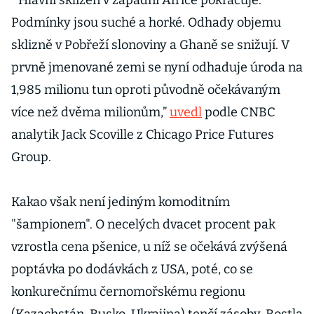
“Hlavní sklizeň v západní Africe pokračuje.
Podmínky jsou suché a horké. Odhady objemu
sklizně v Pobřeží slonoviny a Ghaně se snižují. V
prvně jmenované zemi se nyní odhaduje úroda na
1,985 milionu tun oproti původně očekávaným
více než dvěma milionům,”
uvedl
podle CNBC
analytik Jack Scoville z Chicago Price Futures
Group.
Kakao však není jediným komoditním
"šampionem". O necelých dvacet procent pak
vzrostla cena pšenice, u níž se očekává zvýšená
poptávka po dodávkách z USA, poté, co se
konkurečnímu černomořskému regionu