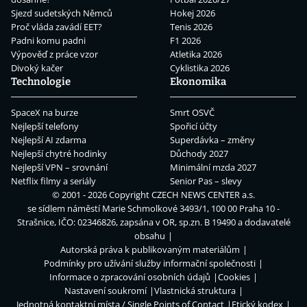
Sjezd sudetských Němců
Hokej 2026
Proč vláda zavádí EET?
Tenis 2026
Padni komu padni
F1 2026
Výpověď z práce vzor
Atletika 2026
Divoký kačer
Cyklistika 2026
Technologie
Ekonomika
SpaceX na burze
Smrt OSVČ
Nejlepší telefony
Spořicí účty
Nejlepší AI zdarma
Superdávka – změny
Nejlepší chytré hodinky
Důchody 2027
Nejlepší VPN – srovnání
Minimální mzda 2027
Netflix filmy a seriály
Senior Pas – slevy
© 2001 - 2026 Copyright
CZECH NEWS CENTER a.s.
se sídlem náměstí Marie Schmolkové 3493/1, 100 00 Praha 10 -
Strašnice, IČO: 02346826, zapsána v OR, sp.zn. B 19490 a dodavatelé
obsahu
Autorská práva k publikovaným materiálům
Podmínky pro užívání služby informační společnosti
Informace o zpracování osobních údajů
Cookies
Nastavení soukromí
Vlastnická struktura
Jednotná kontaktní místa / Single Points of Contact
Etický kodex