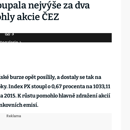
oupala nejvýše za dva
hly akcie ČEZ
3
togalerie
é burze opět posílily, a dostaly se tak na
oky. Index PX stoupl o 0,67 procenta na 1033,11
na 2015. K růstu pomohlo hlavně zdražení akcií
ankovních emisí.