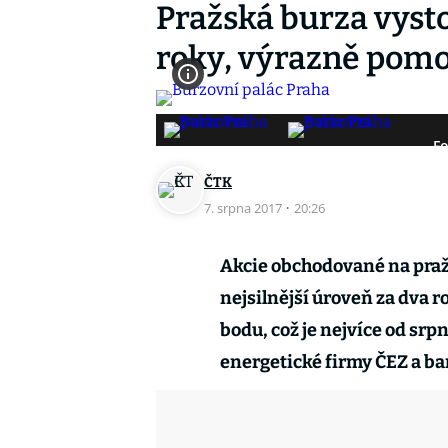
Pražská burza vyst
roky, výrazně pomo
Fo
ČTK
7. srpna 2017
·
20:26
Akcie obchodované na pražsk
nejsilnější úroveň za dva r
bodu, což je nejvíce od srp
energetické firmy ČEZ a b