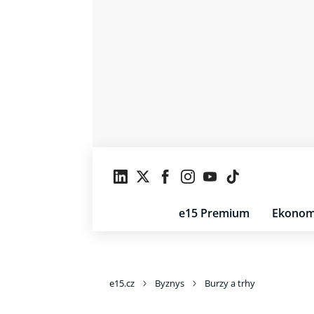
e15 Premium
Ekonom
e15.cz
Byznys
Burzy a trhy