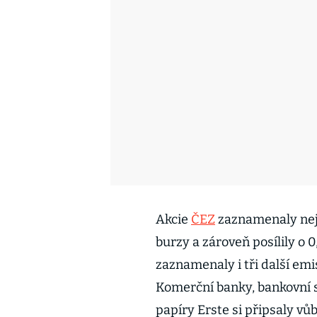
Akcie
ČEZ
zaznamenaly nejv
burzy a zároveň posílily o 
zaznamenaly i tři další em
Komerční banky, bankovní 
papíry Erste si připsaly vů