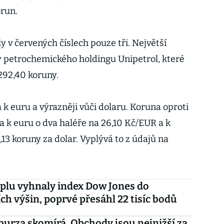
orun.
y v červených číslech pouze tři. Největší
y petrochemického holdingu Unipetrol, které
 292,40 koruny.
k euru a výrazněji vůči dolaru. Koruna oproti
a k euru o dva haléře na 26,10 Kč/EUR a k
,13 koruny za dolar. Vyplývá to z údajů na
plu vyhnaly index Dow Jones do
ch výšin, poprvé přesáhl 22 tisíc bodů
burza skomírá. Obchody jsou nejnižší za