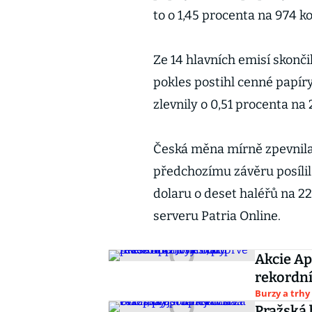
to o 1,45 procenta na 974 k
Ze 14 hlavních emisí skončil
pokles postihl cenné papír
zlevnily o 0,51 procenta na
Česká měna mírně zpevnila 
předchozímu závěru posílil
dolaru o deset haléřů na 22
serveru Patria Online.
Akcie Ap
rekordní
Burzy a trhy
Pražská 