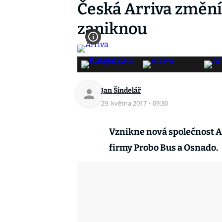
Česká Arriva změní
zaniknou
Jan Šindelář
29. května 2017
·
09:30
Vznikne nová společnost A
firmy Probo Bus a Osnado.