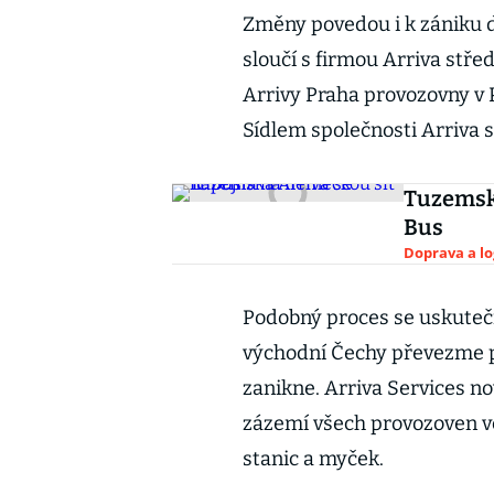
Změny povedou i k zániku d
sloučí s firmou Arriva stře
Arrivy Praha provozovny v 
Sídlem společnosti Arriva 
Tuzemská
Bus
Doprava a lo
Podobný proces se uskutečn
východní Čechy převezme p
zanikne. Arriva Services 
zázemí všech provozoven vč
stanic a myček.