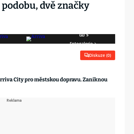
 podobu, dvě značky
5
Fotogalerie
Diskuze (
0
)
rriva City pro městskou dopravu. Zaniknou