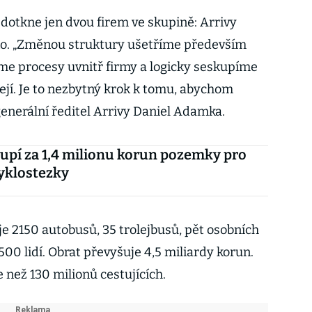
edotkne jen dvou firem ve skupině: Arrivy
. „Změnou struktury ušetříme především
íme procesy uvnitř firmy a logicky seskupíme
sejí. Je to nezbytný krok k tomu, abychom
 generální ředitel Arrivy Daniel Adamka.
upí za 1,4 milionu korun pozemky pro
yklostezky
e 2150 autobusů, 35 trolejbusů, pět osobních
00 lidí. Obrat převyšuje 4,5 miliardy korun.
 než 130 milionů cestujících.