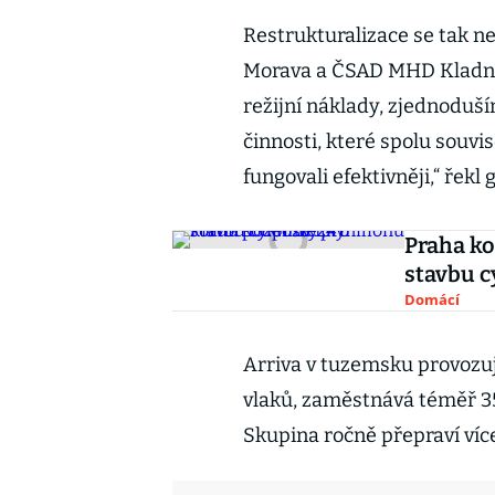
Restrukturalizace se tak n
Morava a ČSAD MHD Kladno
režijní náklady, zjednoduš
činnosti, které spolu souvi
fungovali efektivněji,“ řekl
Praha ko
stavbu c
Domácí
Arriva v tuzemsku provozuj
vlaků, zaměstnává téměř 35
Skupina ročně přepraví více