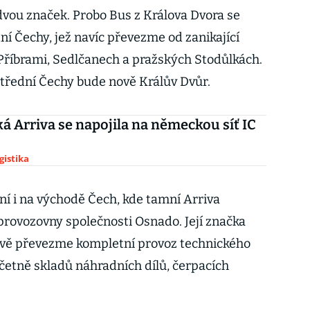
vou značek. Probo Bus z Králova Dvora se
dní Čechy, jež navíc převezme od zanikající
Příbrami, Sedlčanech a pražských Stodůlkách.
střední Čechy bude nově Králův Dvůr.
 Arriva se napojila na německou síť IC
gistika
í i na východě Čech, kde tamní Arriva
rovozovny společnosti Osnado. Její značka
nově převezme kompletní provoz technického
etně skladů náhradních dílů, čerpacích