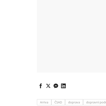
Arriva
ČSAD
doprava
dopravní pod