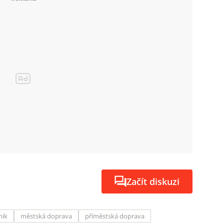
Začít diskuzi
nik
městská doprava
příměstská doprava