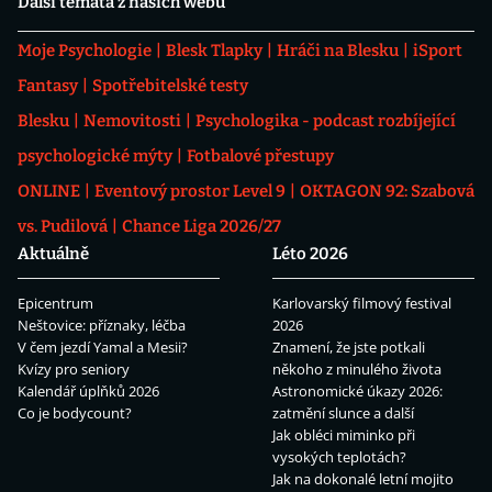
Další témata z našich webů
Moje Psychologie
Blesk Tlapky
Hráči na Blesku
iSport
Fantasy
Spotřebitelské testy
Blesku
Nemovitosti
Psychologika - podcast rozbíjející
psychologické mýty
Fotbalové přestupy
ONLINE
Eventový prostor Level 9
OKTAGON 92: Szabová
vs. Pudilová
Chance Liga 2026/27
Aktuálně
Léto 2026
Epicentrum
Karlovarský filmový festival
Neštovice: příznaky, léčba
2026
V čem jezdí Yamal a Mesii?
Znamení, že jste potkali
Kvízy pro seniory
někoho z minulého života
Kalendář úplňků 2026
Astronomické úkazy 2026:
Co je bodycount?
zatmění slunce a další
Jak obléci miminko při
vysokých teplotách?
Jak na dokonalé letní mojito