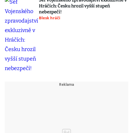
Šéf Vojenského zpravodajství exkluzivně v
Hráčích: Česku hrozil vyšší stupeň
nebezpečí!
Blesk hráči