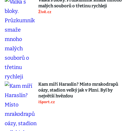
Válka s bloky. Průzkumník smaže mnoho
malých souborů o třetinu rychleji
Živě.cz
Kam míří Haraslín? Místo mrakodrapů
oázy, stadion velký jak v Plzni. Byl by
největší hvězdou
iSport.cz