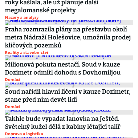
roky kašlala, ale už plánuje další
megalomanské projekty
Názory a analýzy
Praha rozmrazila plány na přestavbu okolí
metra Nádraží Holešovice, umožnila prodej
klíčových pozemků
Reality a stavebnictví
Milionová pokuta nestačí. Soud v kauze
Dozimetr odmítl dohodu s Dovhomiljou
Domácí
Soud nařídil hlavní líčení v kauze Dozimetr,
stane před ním devět lidí
Domácí
Takhle bude vypadat lanovka na Ještěd.
Světelný kužel dělá z kabiny létající talíř
Doprava a logistika