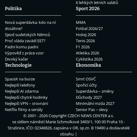
6 lehkých letních salátů
Politika
Sport 2026
Nová superdávka: kdo na ní
MMA
dosáhne?
Fotbal 2026/27
Sjezd sudetských Němců
Hokej 2026
Proč vláda zavádí EET?
Tenis 2026
Padni komu padni
F1 2026
Výpověď z práce vzor
Atletika 2026
Divoký kačer
Cyklistika 2026
Technologie
Ekonomika
SpaceX na burze
Smrt OSVČ
Nejlepší telefony
Spořicí účty
Nejlepší AI zdarma
Superdávka – změny
Nejlepší chytré hodinky
Důchody 2027
Nejlepší VPN – srovnání
Minimální mzda 2027
Netflix filmy a seriály
Senior Pas – slevy
© 2001 - 2026 Copyright
CZECH NEWS CENTER a.s.
se sídlem náměstí Marie Schmolkové 3493/1, 100 00 Praha 10 -
Strašnice, IČO: 02346826, zapsána v OR, sp.zn. B 19490 a dodavatelé
obsahu