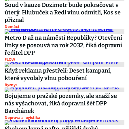
Soud v kauze Dozimetr bude pokračovat v
úterý. Hlubuček a Redl vinu odmítli, Kos se
přiznal
Domácí
Metro D až na náměstí Republiky? Otevření
linky se posouvá na rok 2032, říká dopravní
ředitel DPP
FLOW
Když reklama přestřelí: Deset kampaní,
které vyvolaly vlnu pobouření
Byznys
Bojujeme o pražské pozemky, ale snaží se
nás vyšachovat, říká dopravní šéf DPP
Barchánek
Doprava a logistika
Sbohem levná nafto, přijíždí drahý