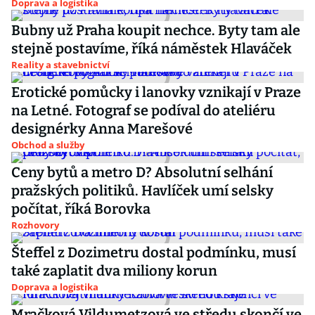
Doprava a logistika
Bubny už Praha koupit nechce. Byty tam ale
stejně postavíme, říká náměstek Hlaváček
Reality a stavebnictví
Erotické pomůcky i lanovky vznikají v Praze
na Letné. Fotograf se podíval do ateliéru
designérky Anna Marešové
Obchod a služby
Ceny bytů a metro D? Absolutní selhání
pražských politiků. Havlíček umí selsky
počítat, říká Borovka
Rozhovory
Šteffel z Dozimetru dostal podmínku, musí
také zaplatit dva miliony korun
Doprava a logistika
Mračková Vildumetzová ve středu skončí ve