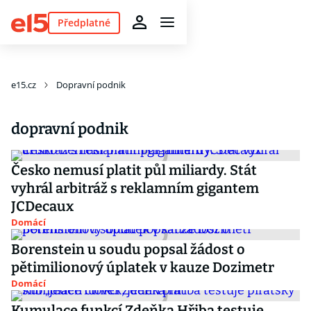
Předplatné
e15.cz
Dopravní podnik
dopravní podnik
Česko nemusí platit půl miliardy. Stát
vyhrál arbitráž s reklamním gigantem
JCDecaux
Domácí
Borenstein u soudu popsal žádost o
pětimilionový úplatek v kauze Dozimetr
Domácí
Kumulace funkcí Zdeňka Hřiba testuje