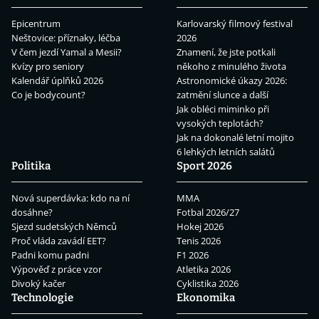
Epicentrum
Karlovarský filmový festival
Neštovice: příznaky, léčba
2026
V čem jezdí Yamal a Mesii?
Znamení, že jste potkali
Kvízy pro seniory
někoho z minulého života
Kalendář úplňků 2026
Astronomické úkazy 2026:
Co je bodycount?
zatmění slunce a další
Jak obléci miminko při
vysokých teplotách?
Jak na dokonalé letní mojito
6 lehkých letních salátů
Politika
Sport 2026
Nová superdávka: kdo na ní
MMA
dosáhne?
Fotbal 2026/27
Sjezd sudetských Němců
Hokej 2026
Proč vláda zavádí EET?
Tenis 2026
Padni komu padni
F1 2026
Výpověď z práce vzor
Atletika 2026
Divoký kačer
Cyklistika 2026
Technologie
Ekonomika