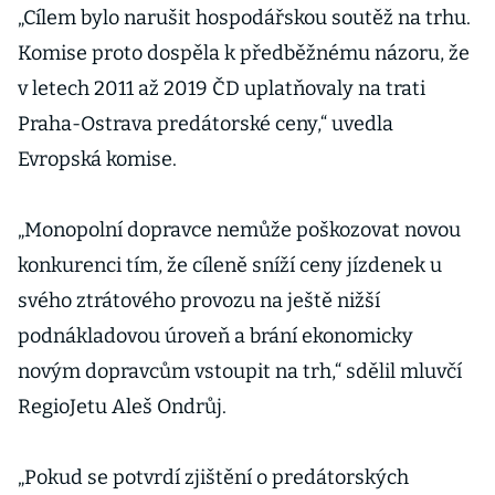
„Cílem bylo narušit hospodářskou soutěž na trhu.
Komise proto dospěla k předběžnému názoru, že
v letech 2011 až 2019 ČD uplatňovaly na trati
Praha-Ostrava predátorské ceny,“ uvedla
Evropská komise.
„Monopolní dopravce nemůže poškozovat novou
konkurenci tím, že cíleně sníží ceny jízdenek u
svého ztrátového provozu na ještě nižší
podnákladovou úroveň a brání ekonomicky
novým dopravcům vstoupit na trh,“ sdělil mluvčí
RegioJetu Aleš Ondrůj.
„Pokud se potvrdí zjištění o predátorských