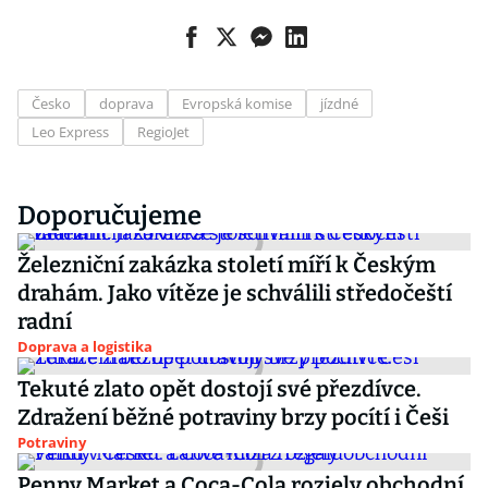
Česko
doprava
Evropská komise
jízdné
Leo Express
RegioJet
Doporučujeme
Železniční zakázka století míří k Českým
drahám. Jako vítěze je schválili středočeští
radní
Doprava a logistika
Tekuté zlato opět dostojí své přezdívce.
Zdražení běžné potraviny brzy pocítí i Češi
Potraviny
Penny Market a Coca-Cola rozjely obchodní