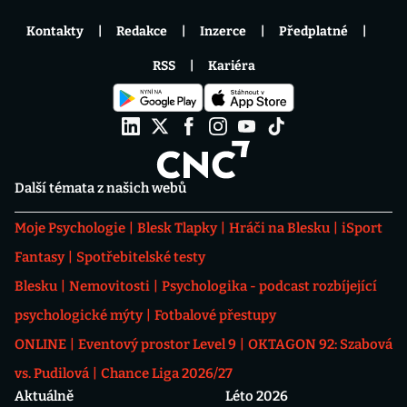
Kontakty
Redakce
Inzerce
Předplatné
RSS
Kariéra
Další témata z našich webů
Moje Psychologie
Blesk Tlapky
Hráči na Blesku
iSport
Fantasy
Spotřebitelské testy
Blesku
Nemovitosti
Psychologika - podcast rozbíjející
psychologické mýty
Fotbalové přestupy
ONLINE
Eventový prostor Level 9
OKTAGON 92: Szabová
vs. Pudilová
Chance Liga 2026/27
Aktuálně
Léto 2026