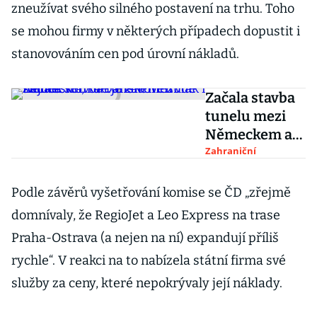
zneužívat svého silného postavení na trhu. Toho
se mohou firmy v některých případech dopustit i
stanovováním cen pod úrovní nákladů.
Začala stavba
tunelu mezi
Německem a
Dánskem.
Zahraniční
Bude
nejdelším, kde
Podle závěrů vyšetřování komise se ČD „zřejmě
je zároveň
domnívaly, že RegioJet a Leo Express na trase
vlak i silnice
Praha-Ostrava (a nejen na ní) expandují příliš
rychle“. V reakci na to nabízela státní firma své
služby za ceny, které nepokrývaly její náklady.