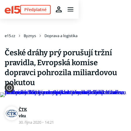
Předplatné
e15.cz
Byznys
Doprava a logistika
České dráhy prý porušují tržní
pravidla, Evropská komise
dopravci pohrozila miliardovou
pokutou
ČTK
vku
30. října 2020
·
14:21