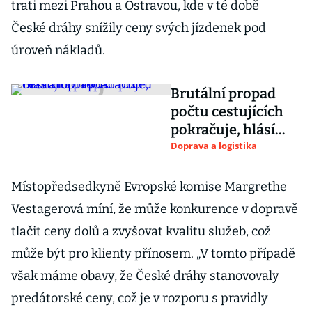
trati mezi Prahou a Ostravou, kde v té době
České dráhy snížily ceny svých jízdenek pod
úroveň nákladů.
Brutální propad
počtu cestujících
pokračuje, hlásí
dopravci
Doprava a logistika
Místopředsedkyně Evropské komise Margrethe
Vestagerová míní, že může konkurence v dopravě
tlačit ceny dolů a zvyšovat kvalitu služeb, což
může být pro klienty přínosem. „V tomto případě
však máme obavy, že České dráhy stanovovaly
predátorské ceny, což je v rozporu s pravidly