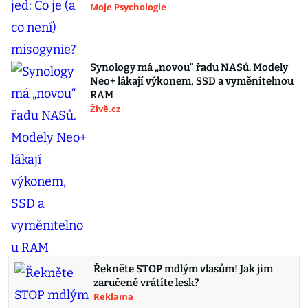
Moje Psychologie
Synology má „novou“ řadu NASů. Modely
Neo+ lákají výkonem, SSD a vyměnitelnou
RAM
Živě.cz
Řekněte STOP mdlým vlasům! Jak jim
zaručeně vrátíte lesk?
Reklama