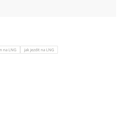
n na LNG
jak jezdit na LNG