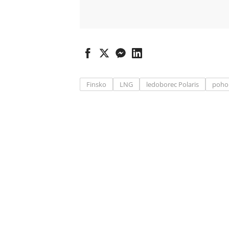
Finsko
LNG
ledoborec Polaris
poho