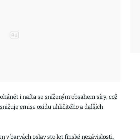
hánět i nafta se sníženým obsahem síry, což
snižuje emise oxidu uhličitého a dalších
 v barvách oslav sto let finské nezávislosti,