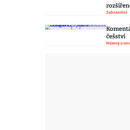
rozšíře
Zahraniční
Komentář
češství
Názory a ana