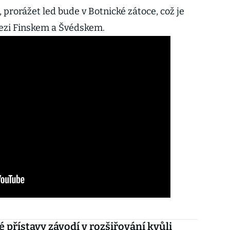
, prorážet led bude v Botnické zátoce, což je
mezi Finskem a Švédskem.
 přístavy závodí v rozšiřování kvůli