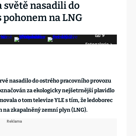
 světě nasadili do
 s pohonem na LNG
9
Fotogalerie
rvé nasadilo do ostrého pracovního provozu
 označován za ekologicky nejšetrnější plavidlo
movala o tom televize YLE s tím, že ledoborec
m na zkapalněný zemní plyn (LNG).