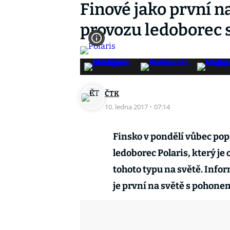
Finové jako první na
provozu ledoborec
ČTK
10. ledna 2017
·
07:14
Finsko v pondělí vůbec pop
ledoborec Polaris, který je
tohoto typu na světě. Infor
je první na světě s pohone