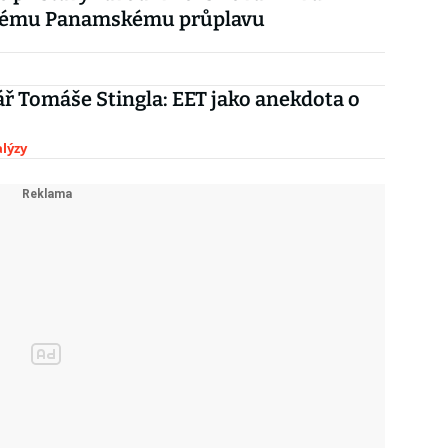
nému Panamskému průplavu
 Tomáše Stingla: EET jako anekdota o
lýzy