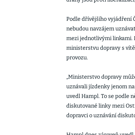
Podle dřívějšího vyjádření 
nebudou navzájem uznávat j
mezi jednotlivými linkami.
ministerstvu dopravy s vít
provozu.
„Ministerstvo dopravy můž
uznávali jízdenky jenom na 
uvedl Hampl. To se podle ně
diskutované linky mezi Ost
dopravci o uznávání diskut
Hampl dnes zároveň uvedl,