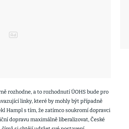
ně rozhodne, a to rozhodnutí ÚOHS bude pro
vazující linky, které by mohly být případně
ekl Hampl s tím, že zatímco soukromí dopravci
iční dopravu maximálně liberalizovat, České
, čímž si chtějí udržet své postavení.