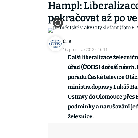
Hampl: Liberalizac
pokračovat až po v
ČTK
16. prosince 2012
·
16:11
Další liberalizace železni
úřad (ÚOHS) dořeší návrh, 
pořadu České televize Otáz
ministra dopravy Lukáš Hamp
Ostravy do Olomouce přes K
podmínky a narušování jed
železnice.