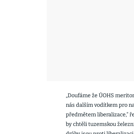
„Doufáme že ÚOHS meritor
nás dalším vodítkem pro na
předmětem liberalizace,“ ř
by chtěli tuzemskou železn
dráhy jsou proti liberalizaci