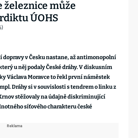
e železnice může
erdiktu ÚOHS
ční dopravy v Česku nastane, až antimonopolní
který u něj podaly České dráhy. V diskusním
ky Václava Moravce to řekl první náměstek
l. Dráhy si v souvislosti s tendrem o linku z
rnov stěžovaly na údajně diskriminující
notného síťového charakteru české