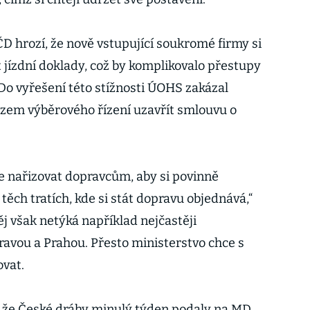
ČD hrozí, že nově vstupující soukromé firmy si
ízdní doklady, což by komplikovalo přestupy
 Do vyřešení této stížnosti ÚOHS zakázal
ězem výběrového řízení uzavřít smlouvu o
e nařizovat dopravcům, aby si povinně
těch tratích, kde si stát dopravu objednává,“
j však netýká například nejčastěji
ravou a Prahou. Přesto ministerstvo chce s
ovat.
 že České dráhy minulý týden podaly na MD