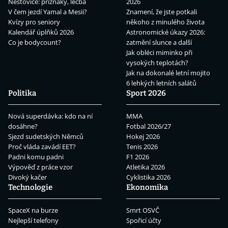
Neštovice: příznaky, léčba
2026
V čem jezdí Yamal a Mesii?
Znamení, že jste potkali
Kvízy pro seniory
někoho z minulého života
Kalendář úplňků 2026
Astronomické úkazy 2026:
Co je bodycount?
zatmění slunce a další
Jak obléci miminko při
vysokých teplotách?
Jak na dokonalé letní mojito
6 lehkých letních salátů
Politika
Sport 2026
Nová superdávka: kdo na ní
MMA
dosáhne?
Fotbal 2026/27
Sjezd sudetských Němců
Hokej 2026
Proč vláda zavádí EET?
Tenis 2026
Padni komu padni
F1 2026
Výpověď z práce vzor
Atletika 2026
Divoký kačer
Cyklistika 2026
Technologie
Ekonomika
SpaceX na burze
Smrt OSVČ
Nejlepší telefony
Spořicí účty