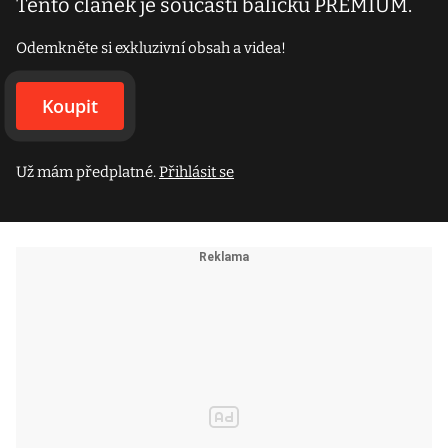
Tento článek je součástí balíčku PREMIUM.
Odemkněte si exkluzivní obsah a videa!
Koupit
Už mám předplatné.
Přihlásit se