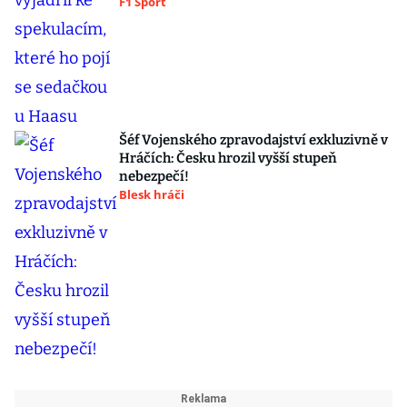
F1 Sport
Šéf Vojenského zpravodajství exkluzivně v
Hráčích: Česku hrozil vyšší stupeň
nebezpečí!
Blesk hráči