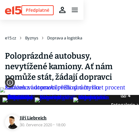
Předplatné
e15.cz
Byznys
Doprava a logistika
Poloprázdné autobusy,
nevytížené kamiony. Ať nám
pomůže stát, žádají dopravci
4
Fotogalerie
Jiří Liebreich
30. července 2020
·
18:00