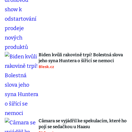
Biden kvůli rakovině trpí! Bolestná slova
jeho syna Huntera o šířící se nemoci
Blesk.cz
Câmara se vyjádřil ke spekulacím, které ho
pojí se sedačkou u Haasu