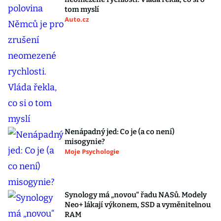
tom myslí
Auto.cz
Nenápadný jed: Co je (a co není)
misogynie?
Moje Psychologie
Synology má „novou“ řadu NASů. Modely
Neo+ lákají výkonem, SSD a vyměnitelnou
RAM