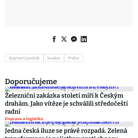
dopravní podnik
koalice
Praha
Doporučujeme
Železniční zakázka století míří k Českým
drahám. Jako vítěze je schválili středočeští
radní
Doprava a logistika
Jedna česká iluze se právě rozpadá. Zelená