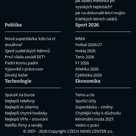
Jak obléci miminko při
vysokých teplotách?
Jak na dokonalé letní mojito
6 lehkých letních salátů
Politika
Sport 2026
Nová superdávka: kdo na ní
MMA
dosáhne?
Fotbal 2026/27
Sjezd sudetských Němců
Hokej 2026
Proč vláda zavádí EET?
Tenis 2026
Padni komu padni
F1 2026
Výpověď z práce vzor
Atletika 2026
Divoký kačer
Cyklistika 2026
Technologie
Ekonomika
SpaceX na burze
Temu a clo
Nejlepší telefony
Spořicí účty
Nejlepší AI zdarma
Superdávka – změny
Nejlepší chytré hodinky
Chybějící roky k důchodu
Nejlepší VPN – srovnání
Minimální mzda 2027
Netflix filmy a seriály
Vedro v práci
© 2001 - 2026 Copyright
CZECH NEWS CENTER a.s.