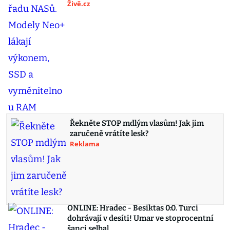
Živě.cz
Řekněte STOP mdlým vlasům! Jak jim
zaručeně vrátíte lesk?
Reklama
ONLINE: Hradec - Besiktas 0:0. Turci
dohrávají v desíti! Umar ve stoprocentní
šanci selhal