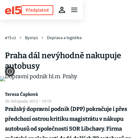
Předplatné
e15.cz
Byznys
Doprava a logistika
Praha dál nevýhodně nakupuje
autobusy
Tereza Čapková
20. listopadu 2012
·
10:19
Pražský dopravní podnik (DPP) pokračuje i přes
předchozí ostrou kritiku magistrátu v nákupu
autobusů od společnosti SOR Libchavy. Firma