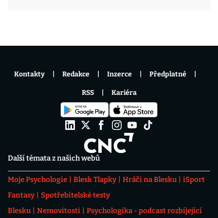
Kontakty
Redakce
Inzerce
Předplatné
RSS
Kariéra
Další témata z našich webů
Moje Psychologie
Blesk Tlapky
Hráči na Blesku
iSport
Fantasy
Spotřebitelské testy
Blesku
Nemovitosti
Psychologika - podcast rozbíjející