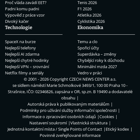
Proč vláda zavádí EET?
Tenis 2026
Padni komu padni
F1 2026
Výpověď z práce vzor
Atletika 2026
Divoký kačer
Cyklistika 2026
Technologie
Ekonomika
SpaceX na burze
Temu a clo
Nejlepší telefony
Spořicí účty
Nejlepší AI zdarma
Superdávka – změny
Nejlepší chytré hodinky
Chybějící roky k důchodu
Nejlepší VPN – srovnání
Minimální mzda 2027
Netflix filmy a seriály
Vedro v práci
© 2001 - 2026 Copyright
CZECH NEWS CENTER a.s.
se sídlem náměstí Marie Schmolkové 3493/1, 100 00 Praha 10 -
Strašnice, IČO: 02346826, zapsána v OR, sp.zn. B 19490 a dodavatelé
obsahu
Autorská práva k publikovaným materiálům
Podmínky pro užívání služby informační společnosti
Informace o zpracování osobních údajů
Cookies
Nastavení soukromí
Vlastnická struktura
Jednotná kontaktní místa / Single Points of Contact
Etický kodex
Povinně zveřejňované informace