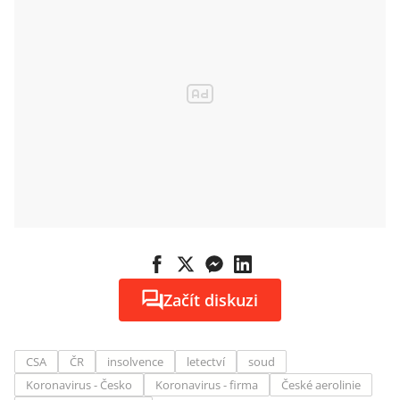
Začít diskuzi
CSA
ČR
insolvence
letectví
soud
Koronavirus - Česko
Koronavirus - firma
České aerolinie