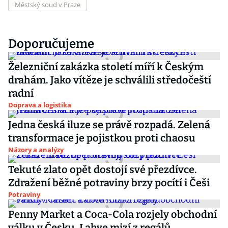
Městský soud v Praze
Doporučujeme
Železniční zakázka století míří k Českým
drahám. Jako vítěze je schválili středočeští
radní
Doprava a logistika
Jedna česká iluze se právě rozpadá. Zelená
transformace je pojistkou proti chaosu
Názory a analýzy
Tekuté zlato opět dostojí své přezdívce.
Zdražení běžné potraviny brzy pocítí i Češi
Potraviny
Penny Market a Coca-Cola rozjely obchodní
válku v Česku. Lahve mizí z regálů