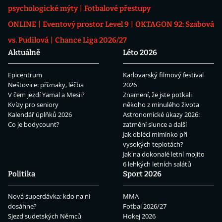
psychologické mýty
Fotbalové přestupy
ONLINE
Eventový prostor Level 9
OKTAGON 92: Szabová
vs. Pudilová
Chance Liga 2026/27
Aktuálně
Léto 2026
Epicentrum
Karlovarský filmový festival
Neštovice: příznaky, léčba
2026
V čem jezdí Yamal a Mesii?
Znamení, že jste potkali
Kvízy pro seniory
někoho z minulého života
Kalendář úplňků 2026
Astronomické úkazy 2026:
Co je bodycount?
zatmění slunce a další
Jak obléci miminko při
vysokých teplotách?
Jak na dokonalé letní mojito
6 lehkých letních salátů
Politika
Sport 2026
Nová superdávka: kdo na ní
MMA
dosáhne?
Fotbal 2026/27
Sjezd sudetských Němců
Hokej 2026