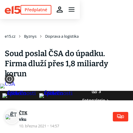
Předplatné
e15.cz
Byznys
Doprava a logistika
Soud poslal ČSA do úpadku.
Firma dluží přes 1,8 miliardy
korun
3
Fotogalerie
ČTK
0
vku
10. března 2021
·
14:57