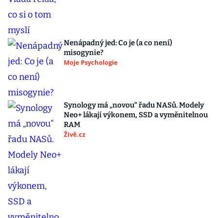
Nenápadný jed: Co je (a co není)
misogynie?
Moje Psychologie
Synology má „novou“ řadu NASů. Modely
Neo+ lákají výkonem, SSD a vyměnitelnou
RAM
Živě.cz