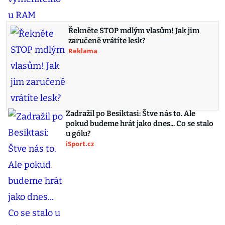
Řekněte STOP mdlým vlasům! Jak jim
zaručeně vrátíte lesk?
Reklama
Zadražil po Besiktasi: Štve nás to. Ale
pokud budeme hrát jako dnes... Co se stalo
u gólu?
iSport.cz