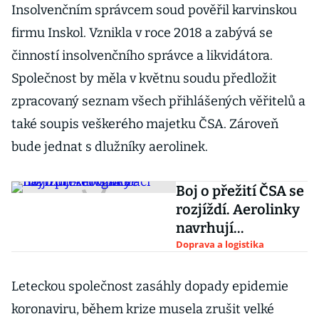
Insolvenčním správcem soud pověřil karvinskou
firmu Inskol. Vznikla v roce 2018 a zabývá se
činností insolvenčního správce a likvidátora.
Společnost by měla v květnu soudu předložit
zpracovaný seznam všech přihlášených věřitelů a
také soupis veškerého majetku ČSA. Zároveň
bude jednat s dlužníky aerolinek.
Boj o přežití ČSA se
rozjíždí. Aerolinky
navrhují
reorganizaci
Doprava a logistika
Leteckou společnost zasáhly dopady epidemie
koronaviru, během krize musela zrušit velké