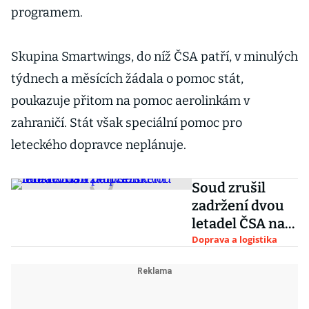
programem.
Skupina Smartwings, do níž ČSA patří, v minulých
týdnech a měsících žádala o pomoc stát,
poukazuje přitom na pomoc aerolinkám v
zahraničí. Stát však speciální pomoc pro
leteckého dopravce neplánuje.
Soud zrušil
zadržení dvou
letadel ČSA na
pražském
Doprava a logistika
letišti. Šlo o
porušení
moratoria