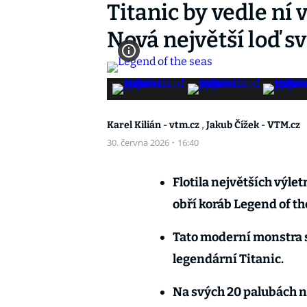
Titanic by vedle ní
Nová největší loď s
,
Karel Kilián - vtm.cz
Jakub Čížek - VTM.cz
30. června 2026
·
16:40
Flotila největších výletn
obří koráb Legend of th
Tato moderní monstra s
legendární Titanic.
Na svých 20 palubách n