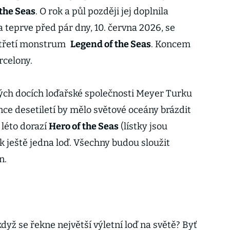
 the Seas
. O rok a půl později jej doplnila
 teprve před pár dny, 10. června 2026, se
 o třetí monstrum
Legend of the Seas
. Koncem
rcelony.
ských docích loďařské společnosti Meyer Turku
nce desetiletí by mělo světové oceány brázdit
 léto dorazí
Hero of the Seas
(lístky jsou
ok ještě jedna loď. Všechny budou sloužit
n.
když se řekne největší výletní loď na světě? Byť