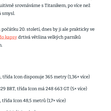
uitivně srovnáváme s Titanikem, po více než
á smysl.
počátku 20. století, dnes by ji ale prakticky ve
 do kapsy
drtivá většina velkých parníků
n.
 třída Icon disponuje 365 metry (1,36× více)
29 BRT, třída Icon má 248 663 GT (5× více)
 třída Icon 48,5 metrů (1,7× více)