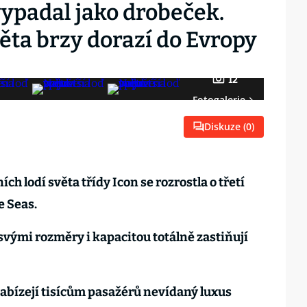
 vypadal jako drobeček.
věta brzy dorazí do Evropy
12
Fotogalerie
Diskuze (
0
)
ích lodí světa třídy Icon se rozrostla o třetí
e Seas.
vými rozměry i kapacitou totálně zastiňují
abízejí tisícům pasažérů nevídaný luxus