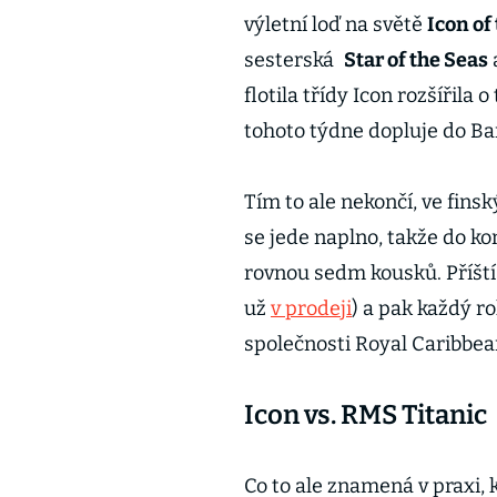
výletní loď na světě
Icon of
sesterská
Star of the Seas
a
flotila třídy Icon rozšířila
tohoto týdne dopluje do Ba
Tím to ale nekončí, ve fin
se jede naplno, takže do ko
rovnou sedm kousků. Příští
už
v prodeji
) a pak každý r
společnosti Royal Caribbea
Icon vs. RMS Titanic
Co to ale znamená v praxi, 