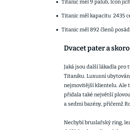
Titanic měl 9 palub, Icon jic
Titanic měl kapacitu 2435 ce
Titanic měl 892 členů posádk
Dvacet pater a skoro t
Jaká jsou další lákadla pro 
Titaniku. Luxusní ubytování
nejmovitější klientelu. Ale 
přidala také největší plovo
a sedmi bazény, přičemž Roy
Nechybí bruslařský ring, le