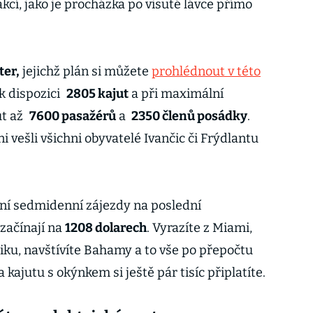
kcí, jako je procházka po visuté lávce přímo
ter,
jejichž plán si můžete
prohlédnout v této
 k dispozici
2805 kajut
a při maximální
ut až
7600 pasažérů
a
2350 členů posádky
.
i vešli všichni obyvatelé Ivančic či Frýdlantu
lní sedmidenní zájezdy na poslední
 začínají na
1208 dolarech
. Vyrazíte z Miami,
iku, navštívíte Bahamy a to vše po přepočtu
Za kajutu s okýnkem si ještě pár tisíc připlatíte.