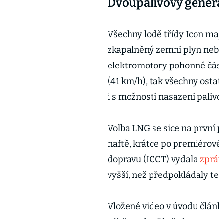
Dvoupalivový generá
Všechny lodě třídy Icon ma
zkapalněný zemní plyn nebo 
elektromotory pohonné části
(41 km/h), tak všechny ost
i s možností nasazení paliv
Volba LNG se sice na první p
naftě, krátce po premiérov
dopravu (ICCT) vydala
zprá
vyšší, než předpokládaly te
Vložené video v úvodu článk