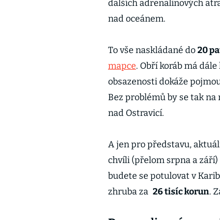
dalších adrenalinových atra
nad oceánem.
To vše naskládané do
20 pa
mapce
. Obří koráb má dále
obsazenosti dokáže pojmo
Bez problémů by se tak na n
nad Ostravicí.
A jen pro představu, aktuá
chvíli (přelom srpna a září)
budete se potulovat v Karib
zhruba za
26 tisíc korun
. 