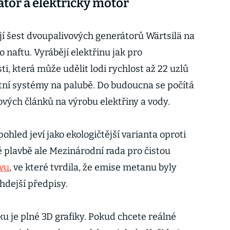
tor a elektrický motor
jí šest dvoupalivových generátorů Wärtsilä na
naftu. Vyrábějí elektřinu jak pro
, která může udělit lodi rychlost až 22 uzlů
atní systémy na palubě. Do budoucna se počítá
ových článků na výrobu elektřiny a vody.
ohled jeví jako ekologičtější varianta oproti
é plavbě ale Mezinárodní rada pro čistou
vu
, ve které tvrdila, že emise metanu byly
hdejší předpisy.
u je plné 3D grafiky. Pokud chcete reálné