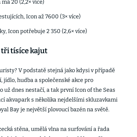
h má 20 (2,2× více)
stujících, Icon až 7600 (3× více)
y, Icon potřebuje 2 350 (2,6× více)
ři tísíce kajut
turisty? V podstatě stejná jako kdysi v případě
, jídlo, hudba a společenské akce pro
to už dnes nestačí, a tak první Icon of the Seas
ucí akvapark s několika nejdelšími skluzavkami
al Bay je největší plovoucí bazén na světě.
zecká stěna, umělá vlna na surfování a řada