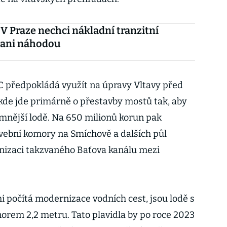
 V Praze nechci nákladní tranzitní
 ani náhodou
VC předpokládá využít na úpravy Vltavy před
kde jde primárně o přestavby mostů tak, aby
mnější lodě. Na 650 milionů korun pak
vební komory na Smíchově a dalších půl
nizaci takzvaného Baťova kanálu mezi
mi počítá modernizace vodních cest, jsou lodě s
norem 2,2 metru. Tato plavidla by po roce 2023