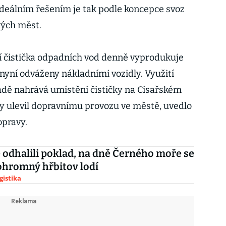
Ideálním řešením je tak podle koncepce svoz
ých měst.
í čistička odpadních vod denně vyprodukuje
 nyní odváženy nákladními vozidly. Využití
adě nahrává umístění čističky na Císařském
by ulevil dopravnímu provozu ve městě, uvedlo
opravy.
 odhalili poklad, na dně Černého moře se
ohromný hřbitov lodí
gistika