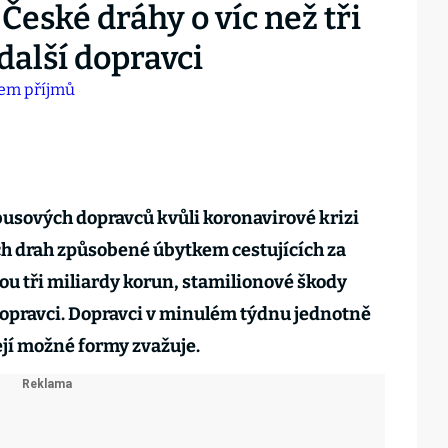
 České dráhy o víc než tři
 další dopravci
usových dopravců kvůli koronavirové krizi
ých drah způsobené úbytkem cestujících za
ou tři miliardy korun, stamilionové škody
dopravci. Dopravci v minulém týdnu jednotně
její možné formy zvažuje.