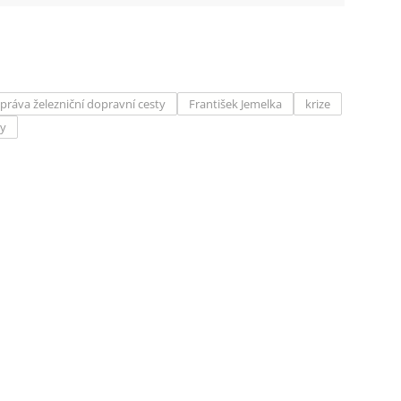
práva železniční dopravní cesty
František Jemelka
krize
ky