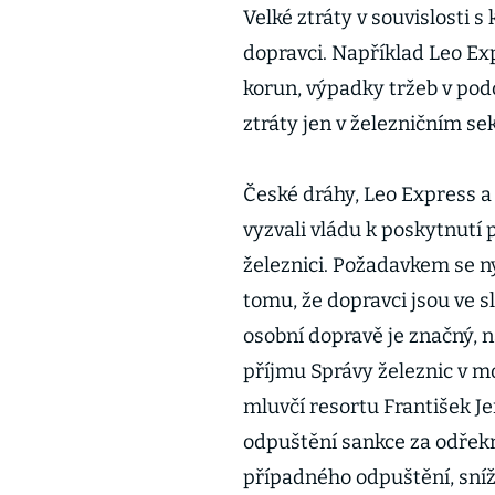
Velké ztráty v souvislosti s
dopravci. Například Leo Ex
korun, výpadky tržeb v podo
ztráty jen v železničním se
České dráhy, Leo Express a
vyzvali vládu k poskytnutí
železnici. Požadavkem se 
tomu, že dopravci jsou ve sl
osobní dopravě je značný, n
příjmu Správy železnic v mo
mluvčí resortu František Je
odpuštění sankce za odřekn
případného odpuštění, sníž