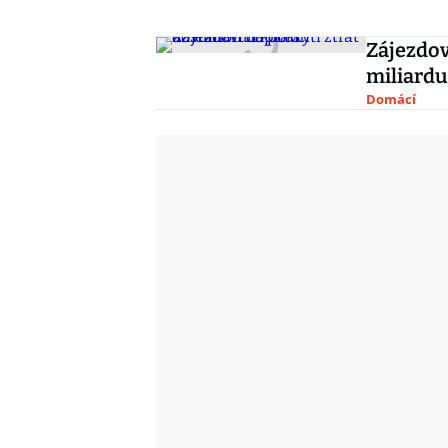
Zájezdov
miliard
Domácí