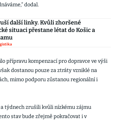
dnáváme,“ dodal.
uší další linky. Kvůli zhoršené
ké situaci přestane létat do Košic a
damu
gistika
silo přípravu kompenzací pro dopravce ve výši
však dostanou pouze za ztráty vzniklé na
ách, mimo podporu zůstanou regionální i
a týdnech zrušili kvůli nízkému zájmu
Tento stav bude zřejmě pokračovat i v