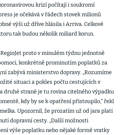
 koronavirovou krizí počítají i soukromí
press je očekává v řádech stovek milionů
bné výši už dříve hlásila i Arriva. Celkové
ktoru tak budou několik miliard korun.
 RegioJet proto v minulém týdnu jednotně
 pomoci, konkrétně prominutím poplatků za
nyní zabývá ministerstvo dopravy. „Rozumíme
ožité situaci a pokles počtu cestujících v
a druhé straně je tu rovina citelného výpadku
mentě, kdy by se k opatření přistoupilo,“ řekl
melka. Upozornil, že prozatím už od jara platí
utí dopravní cesty. „Další možnosti
ení výše poplatku nebo nějaké formě vratky