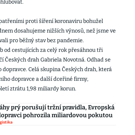
ohlubovat.
opatřeními proti šíření koronaviru bohužel
dnem dosahujeme nižších výnosů, než jsme ve
ali pro běžný stav bez pandemie.
 od cestujících za celý rok přesáhnou tři
včí Českých drah Gabriela Novotná. Odhad se
 dopravce. Celá skupina Českých drah, která
ího dopravce a další dceřiné firmy,
tí ztrátu 1,98 miliardy korun.
áhy prý porušují tržní pravidla, Evropská
opravci pohrozila miliardovou pokutou
gistika