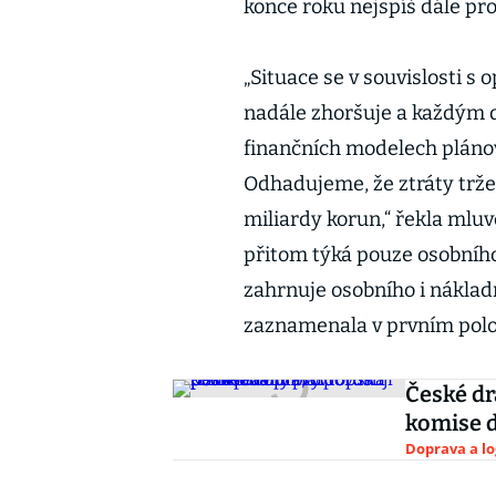
konce roku nejspíš dále pr
„Situace se v souvislosti s 
nadále zhoršuje a každým 
finančních modelech plánov
Odhadujeme, že ztráty tržeb
miliardy korun,“ řekla mlu
přitom týká pouze osobního
zahrnuje osobního i nákladn
zaznamenala v prvním polole
České dr
komise d
Doprava a lo