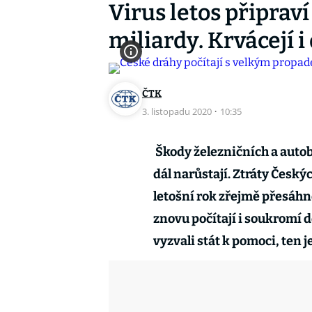
Virus letos připraví
miliardy. Krvácejí i
ČTK
3. listopadu 2020
·
10:35
Škody železničních a autob
dál narůstají. Ztráty Česk
letošní rok zřejmě přesáhn
znovu počítají i soukromí 
vyzvali stát k pomoci, ten 