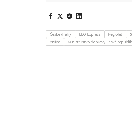
České dráhy
LEO Express
RegioJet
S
Arriva
Ministerstvo dopravy České republi