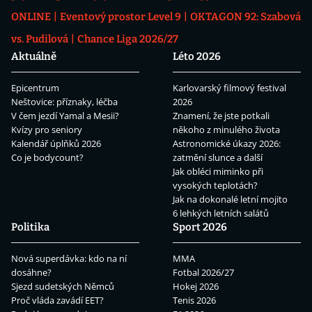
ONLINE
Eventový prostor Level 9
OKTAGON 92: Szabová
vs. Pudilová
Chance Liga 2026/27
Aktuálně
Léto 2026
Epicentrum
Karlovarský filmový festival
Neštovice: příznaky, léčba
2026
V čem jezdí Yamal a Mesii?
Znamení, že jste potkali
Kvízy pro seniory
někoho z minulého života
Kalendář úplňků 2026
Astronomické úkazy 2026:
Co je bodycount?
zatmění slunce a další
Jak obléci miminko při
vysokých teplotách?
Jak na dokonalé letní mojito
6 lehkých letních salátů
Politika
Sport 2026
Nová superdávka: kdo na ní
MMA
dosáhne?
Fotbal 2026/27
Sjezd sudetských Němců
Hokej 2026
Proč vláda zavádí EET?
Tenis 2026