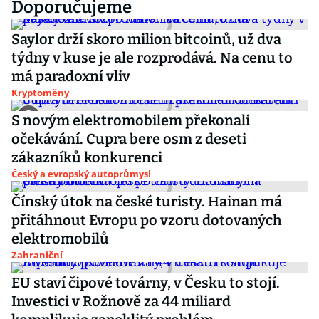
Doporučujeme
Saylor drží skoro milion bitcoinů, už dva
týdny v kuse je ale rozprodává. Na cenu to
má paradoxní vliv
Kryptoměny
S novým elektromobilem překonali
očekávání. Cupra bere osm z deseti
zákazníků konkurenci
Český a evropský autoprůmysl
Čínský útok na české turisty. Hainan má
přitáhnout Evropu po vzoru dotovaných
elektromobilů
Zahraniční
EU staví čipové továrny, v Česku to stojí.
Investici v Rožnově za 44 miliard