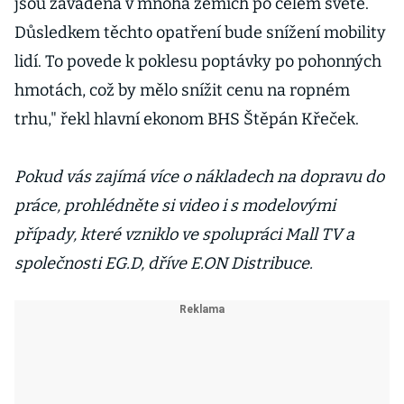
jsou zaváděna v mnoha zemích po celém světě.
Důsledkem těchto opatření bude snížení mobility
lidí. To povede k poklesu poptávky po pohonných
hmotách, což by mělo snížit cenu na ropném
trhu," řekl hlavní ekonom BHS Štěpán Křeček.
Pokud vás zajímá více o nákladech na dopravu do
práce, prohlédněte si video i s modelovými
případy, které vzniklo ve spolupráci Mall TV a
společnosti EG.D, dříve E.ON Distribuce.