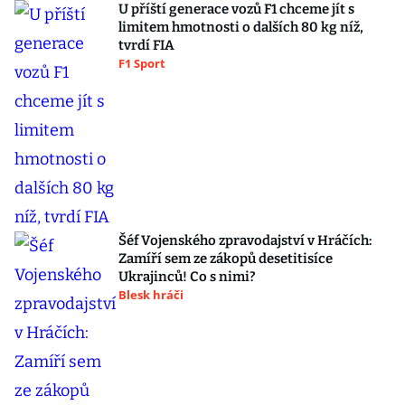
U příští generace vozů F1 chceme jít s
limitem hmotnosti o dalších 80 kg níž,
tvrdí FIA
F1 Sport
Šéf Vojenského zpravodajství v Hráčích:
Zamíří sem ze zákopů desetitisíce
Ukrajinců! Co s nimi?
Blesk hráči