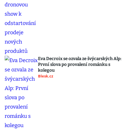
Eva Decroix se ozvala ze švýcarských Alp:
První slova po provalení románku s
kolegou
Blesk.cz