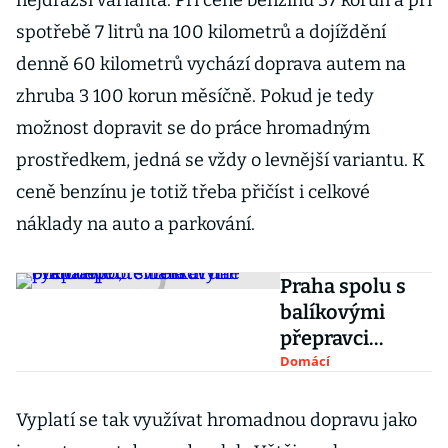
nejdražší varianta. Při ceně benzínu 37 korun a při
spotřebě 7 litrů na 100 kilometrů a dojíždění
denně 60 kilometrů vychází doprava autem na
zhruba 3 100 korun měsíčně. Pokud je tedy
možnost dopravit se do práce hromadným
prostředkem, jedná se vždy o levnější variantu. K
ceně benzínu je totiž třeba přičíst i celkové
náklady na auto a parkování.
Praha spolu s
balíkovými
přepravci
otevřela druhé
Domácí
cyklodepo,
tentokrát na
Vyplatí se tak využívat hromadnou dopravu jako
Smíchově