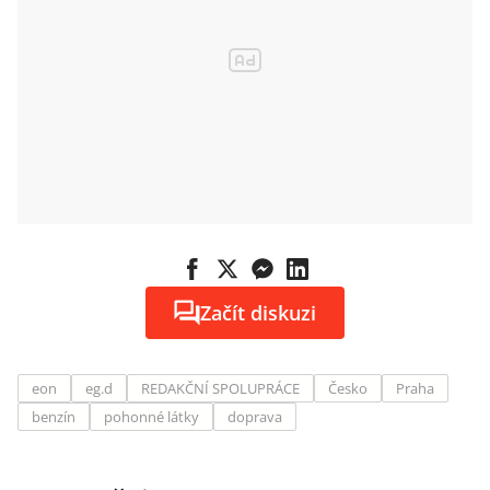
Začít diskuzi
eon
eg.d
REDAKČNÍ SPOLUPRÁCE
Česko
Praha
benzín
pohonné látky
doprava