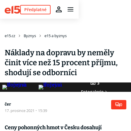
Předplatné
e15.cz
Byznys
e15 a byznys
Náklady na dopravu by neměly
činit více než 15 procent příjmu,
shodují se odborníci
3
Fotogalerie
čer
0
17. prosince 2021
·
15:39
Ceny pohonných hmot v Česku dosahují