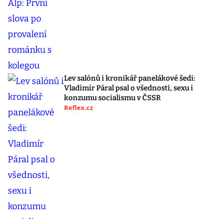
Lev salónů i kronikář panelákové šedi:
Vladimír Páral psal o všednosti, sexu i
konzumu socialismu v ČSSR
Reflex.cz