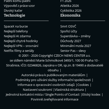
Padni komu padni
F1 2026
Výpověď z práce vzor
Atletika 2026
Divoký kačer
Cyklistika 2026
Technologie
Ekonomika
SpaceX na burze
Smrt OSVČ
Nejlepší telefony
Spořicí účty
Nejlepší AI zdarma
Superdávka – změny
Nejlepší chytré hodinky
Důchody 2027
Nejlepší VPN – srovnání
Minimální mzda 2027
Netflix filmy a seriály
Senior Pas – slevy
© 2001 - 2026 Copyright
CZECH NEWS CENTER a.s.
se sídlem náměstí Marie Schmolkové 3493/1, 100 00 Praha 10 -
Strašnice, IČO: 02346826, zapsána v OR, sp.zn. B 19490 a dodavatelé
obsahu
Autorská práva k publikovaným materiálům
Podmínky pro užívání služby informační společnosti
Informace o zpracování osobních údajů
Cookies
Nastavení soukromí
Vlastnická struktura
Jednotná kontaktní místa / Single Points of Contact
Etický kodex
Povinně zveřejňované informace