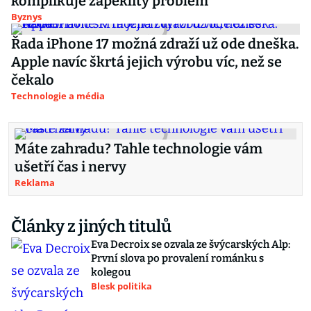
komplikuje zapeklitý problém
Byznys
Řada iPhone 17 možná zdraží už ode dneška.
Apple navíc škrtá jejich výrobu víc, než se
čekalo
Technologie a média
Máte zahradu? Tahle technologie vám
ušetří čas i nervy
Reklama
Články z jiných titulů
Eva Decroix se ozvala ze švýcarských Alp:
První slova po provalení románku s
kolegou
Blesk politika