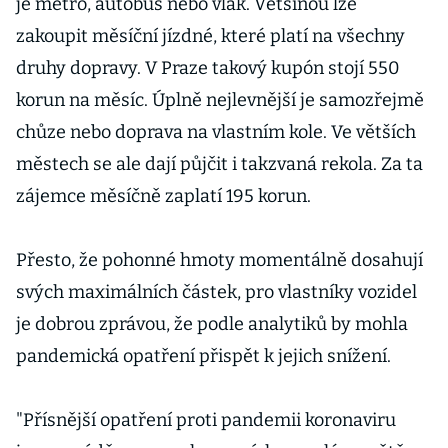
je metro, autobus nebo vlak. Většinou lze
zakoupit měsíční jízdné, které platí na všechny
druhy dopravy. V Praze takový kupón stojí 550
korun na měsíc. Úplně nejlevnější je samozřejmě
chůze nebo doprava na vlastním kole. Ve větších
městech se ale dají půjčit i takzvaná rekola. Za ta
zájemce měsíčně zaplatí 195 korun.
Přesto, že pohonné hmoty momentálně dosahují
svých maximálních částek, pro vlastníky vozidel
je dobrou zprávou, že podle analytiků by mohla
pandemická opatření přispět k jejich snížení.
"Přísnější opatření proti pandemii koronaviru