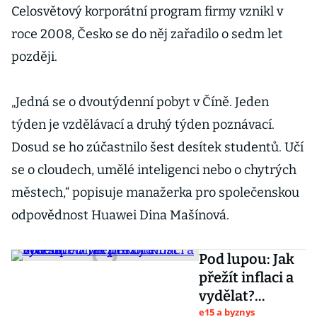
Celosvětový korporátní program firmy vznikl v
roce 2008, Česko se do něj zařadilo o sedm let
později.
„Jedná se o dvoutýdenní pobyt v Číně. Jeden
týden je vzdělávací a druhý týden poznávací.
Dosud se ho zúčastnilo šest desítek studentů. Učí
se o cloudech, umělé inteligenci nebo o chytrých
městech,“ popisuje manažerka pro společenskou
odpovědnost Huawei Dina Mašínová.
Pod lupou: Jak
přežít inflaci a
vydělat?
Diverzifikujte
e15 a byznys