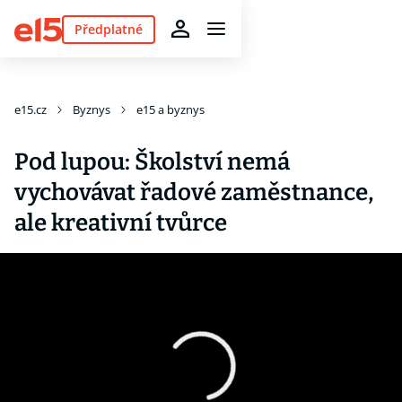
Předplatné
e15.cz
Byznys
e15 a byznys
Pod lupou: Školství nemá
vychovávat řadové zaměstnance,
ale kreativní tvůrce