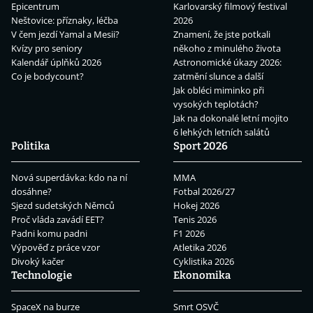
Epicentrum
Karlovarský filmový festival
Neštovice: příznaky, léčba
2026
V čem jezdí Yamal a Mesii?
Znamení, že jste potkali
Kvízy pro seniory
někoho z minulého života
Kalendář úplňků 2026
Astronomické úkazy 2026:
Co je bodycount?
zatmění slunce a další
Jak obléci miminko při
vysokých teplotách?
Jak na dokonalé letní mojito
6 lehkých letních salátů
Politika
Sport 2026
Nová superdávka: kdo na ní
MMA
dosáhne?
Fotbal 2026/27
Sjezd sudetských Němců
Hokej 2026
Proč vláda zavádí EET?
Tenis 2026
Padni komu padni
F1 2026
Výpověď z práce vzor
Atletika 2026
Divoký kačer
Cyklistika 2026
Technologie
Ekonomika
SpaceX na burze
Smrt OSVČ