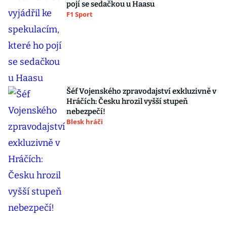
pojí se sedačkou u Haasu
F1 Sport
Šéf Vojenského zpravodajství exkluzivně v
Hráčích: Česku hrozil vyšší stupeň
nebezpečí!
Blesk hráči