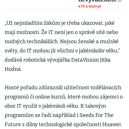
technologiích
e15 a byznys
škodí všem. Lze
to změnit
„Už nejmladším žákům je třeba ukazovat, jaké
mají možnosti. Že IT není jen o správě sítě nebo
nudných technikáliích. Nejsou ženské a mužské
světy, do IT mohou jít všichni v jakémkoliv věku,“
dodává robotická vývojářka DataVisioin Jitka
Hodná.
Hosté pořadu zdůraznili užitečnost vzdělávacích
programů či online kurzů, které mohou zájemci o
obor IT využít v jakémkoli věku. K takovým
programům se řadí například i Seeds For The
Future z dílny technologické společnosti Huawei.