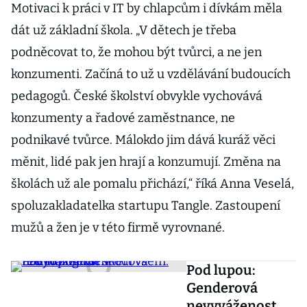
Motivaci k práci v IT by chlapcům i dívkám měla
dát už základní škola. „V dětech je třeba
podněcovat to, že mohou být tvůrci, a ne jen
konzumenti. Začíná to už u vzdělávání budoucích
pedagogů. České školství obvykle vychovává
konzumenty a řadové zaměstnance, ne
podnikavé tvůrce. Málokdo jim dává kuráž věci
měnit, lidé pak jen hrají a konzumují. Změna na
školách už ale pomalu přichází,“ říká Anna Veselá,
spoluzakladatelka startupu Tangle. Zastoupení
mužů a žen je v této firmě vyrovnané.
Pod lupou:
Genderová
nevyváženost v