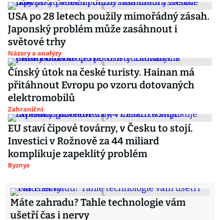
USA po 28 letech použily mimořádný zásah.
Japonský problém může zasáhnout i
světové trhy
Názory a analýzy
Čínský útok na české turisty. Hainan má
přitáhnout Evropu po vzoru dotovaných
elektromobilů
Zahraniční
EU staví čipové továrny, v Česku to stojí.
Investici v Rožnově za 44 miliard
komplikuje zapeklitý problém
Byznys
Máte zahradu? Tahle technologie vám
ušetří čas i nervy