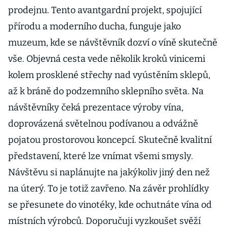
prodejnu. Tento avantgardní projekt, spojující
přírodu a moderního ducha, funguje jako
muzeum, kde se návštěvník dozví o víně skutečně
vše. Objevná cesta vede několik kroků vinicemi
kolem prosklené střechy nad vyústěním sklepů,
až k bráně do podzemního sklepního světa. Na
návštěvníky čeká prezentace výroby vína,
doprovázená světelnou podívanou a odvážně
pojatou prostorovou koncepcí. Skutečně kvalitní
představení, které lze vnímat všemi smysly.
Návštěvu si naplánujte na jakýkoliv jiný den než
na úterý. To je totiž zavřeno. Na závěr prohlídky
se přesunete do vinotéky, kde ochutnáte vína od
místních výrobců. Doporučuji vyzkoušet svěží