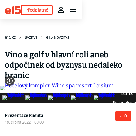
Předplatné
e15.cz
Byznys
e15 a byznys
Víno a golf v hlavní roli aneb
odpočinek od byznysu nedaleko
hranic
18
Fotogalerie
Prezentace klienta
0
19. srpna 2022
·
08:00