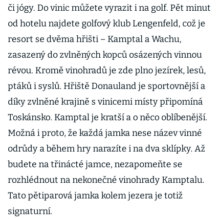
či jógy. Do vinic můžete vyrazit i na golf. Pět minut
od hotelu najdete golfový klub Lengenfeld, což je
resort se dvěma hřišti – Kamptal a Wachu,
zasazený do zvlněných kopců osázených vinnou
révou. Kromě vinohradů je zde plno jezírek, lesů,
ptáků i syslů. Hřiště Donauland je sportovnější a
díky zvlněné krajině s vinicemi místy připomíná
Toskánsko. Kamptal je kratší a o něco oblíbenější.
Možná i proto, že každá jamka nese název vinné
odrůdy a během hry narazíte i na dva sklípky. Až
budete na třinácté jamce, nezapomeňte se
rozhlédnout na nekonečné vinohrady Kamptalu.
Tato pětiparová jamka kolem jezera je totiž
signaturní.