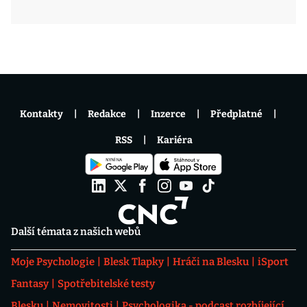
Kontakty
Redakce
Inzerce
Předplatné
RSS
Kariéra
Další témata z našich webů
Moje Psychologie
Blesk Tlapky
Hráči na Blesku
iSport
Fantasy
Spotřebitelské testy
Blesku
Nemovitosti
Psychologika - podcast rozbíjející