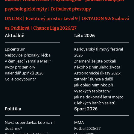
psychologické mýty
Fotbalové přestupy
ONLINE
Eventový prostor Level 9
OKTAGON 92: Szabová
vs. Pudilová
Chance Liga 2026/27
Aktuálně
Léto 2026
Epicentrum
Karlovarský filmový festival
Neštovice: příznaky, léčba
2026
V čem jezdí Yamal a Mesii?
Znamení, že jste potkali
Kvízy pro seniory
někoho z minulého života
Kalendář úplňků 2026
Astronomické úkazy 2026:
Co je bodycount?
zatmění slunce a další
Jak obléci miminko při
vysokých teplotách?
Jak na dokonalé letní mojito
6 lehkých letních salátů
Politika
Sport 2026
Nová superdávka: kdo na ní
MMA
dosáhne?
Fotbal 2026/27