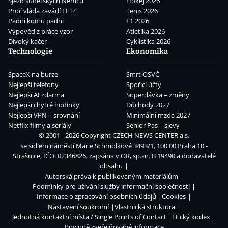
Sjezd sudetských Němců
Hokej 2026
Proč vláda zavádí EET?
Tenis 2026
Padni komu padni
F1 2026
Výpověď z práce vzor
Atletika 2026
Divoký kačer
Cyklistika 2026
Technologie
Ekonomika
SpaceX na burze
Smrt OSVČ
Nejlepší telefony
Spořicí účty
Nejlepší AI zdarma
Superdávka – změny
Nejlepší chytré hodinky
Důchody 2027
Nejlepší VPN – srovnání
Minimální mzda 2027
Netflix filmy a seriály
Senior Pas – slevy
© 2001 - 2026 Copyright
CZECH NEWS CENTER a.s.
se sídlem náměstí Marie Schmolkové 3493/1, 100 00 Praha 10 -
Strašnice, IČO: 02346826, zapsána v OR, sp.zn. B 19490 a dodavatelé
obsahu
Autorská práva k publikovaným materiálům
Podmínky pro užívání služby informační společnosti
Informace o zpracování osobních údajů
Cookies
Nastavení soukromí
Vlastnická struktura
Jednotná kontaktní místa / Single Points of Contact
Etický kodex
Povinně zveřejňované informace