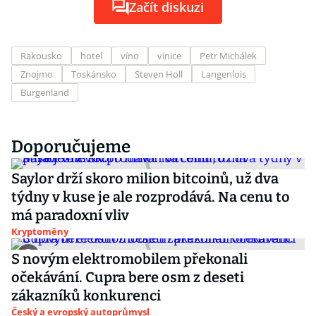
Začít diskuzi
Rakousko
hotel
víno
vinice
Petr Michálek
Znojmo
Toskánsko
Steven Holl
Langenlois
Burgenland
Doporučujeme
Saylor drží skoro milion bitcoinů, už dva
týdny v kuse je ale rozprodává. Na cenu to
má paradoxní vliv
Kryptoměny
S novým elektromobilem překonali
očekávání. Cupra bere osm z deseti
zákazníků konkurenci
Český a evropský autoprůmysl