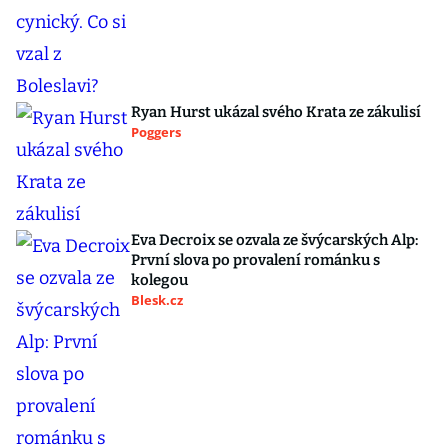
Ryan Hurst ukázal svého Krata ze zákulisí
Poggers
Eva Decroix se ozvala ze švýcarských Alp:
První slova po provalení románku s
kolegou
Blesk.cz