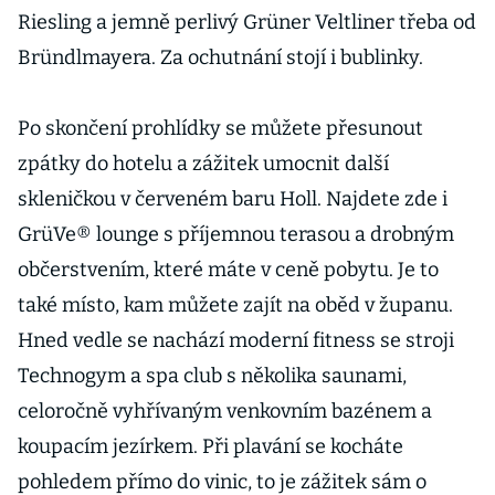
Riesling a jemně perlivý Grüner Veltliner třeba od
Bründlmayera. Za ochutnání stojí i bublinky.
Po skončení prohlídky se můžete přesunout
zpátky do hotelu a zážitek umocnit další
skleničkou v červeném baru Holl. Najdete zde i
GrüVe® lounge s příjemnou terasou a drobným
občerstvením, které máte v ceně pobytu. Je to
také místo, kam můžete zajít na oběd v županu.
Hned vedle se nachází moderní fitness se stroji
Technogym a spa club s několika saunami,
celoročně vyhřívaným venkovním bazénem a
koupacím jezírkem. Při plavání se kocháte
pohledem přímo do vinic, to je zážitek sám o