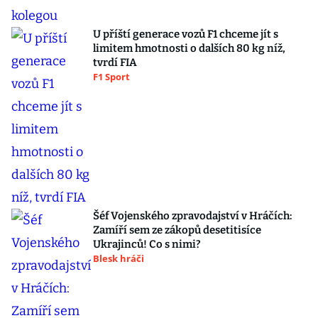
U příští generace vozů F1 chceme jít s
limitem hmotnosti o dalších 80 kg níž,
tvrdí FIA
F1 Sport
Šéf Vojenského zpravodajství v Hráčích:
Zamíří sem ze zákopů desetitisíce
Ukrajinců! Co s nimi?
Blesk hráči