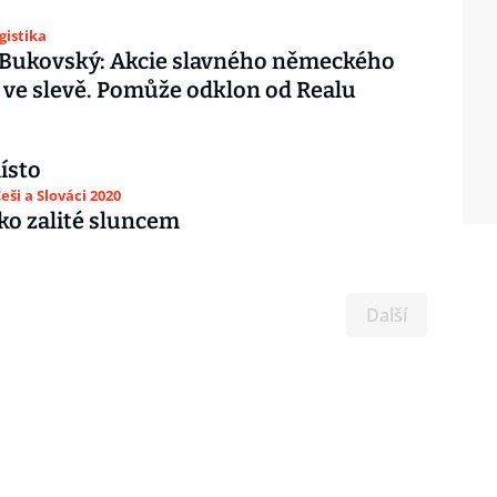
gistika
 Bukovský: Akcie slavného německého
e ve slevě. Pomůže odklon od Realu
místo
eši a Slováci 2020
o zalité sluncem
Další