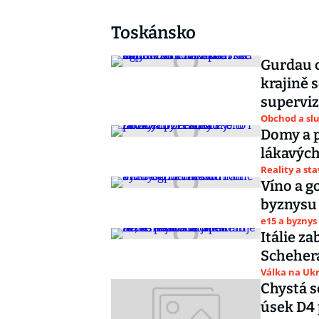
Toskánsko
Gurdau c
krajině 
superviz
Obchod a sl
Domy a 
lákavých 
Reality a st
Víno a g
byznysu 
e15 a byznys
Itálie z
Schehera
Válka na Ukr
Chystá s
úsek D4 