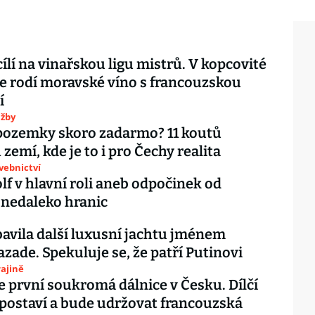
ílí na vinařskou ligu mistrů. V kopcovité
se rodí moravské víno s francouzskou
í
užby
pozemky skoro zadarmo? 11 koutů
zemí, kde je to i pro Čechy realita
avebnictví
olf v hlavní roli aneb odpočinek od
nedaleko hranic
abavila další luxusní jachtu jménem
zade. Spekuluje se, že patří Putinovi
ajině
e první soukromá dálnice v Česku. Dílčí
postaví a bude udržovat francouzská