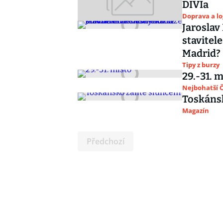
DIVIa
Doprava a lo
Jaroslav
stavitel
Madrid?
Tipy z burzy
29.-31. 
Nejbohatší Č
Toskánsk
Magazín
Předchozí