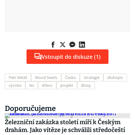
Vstoupit do diskuze (1)
Petr Mitáš
Wood Seeds
Česko
strategie
dluhopis
výroba
les
dřevo
projekt
Břasy
Doporučujeme
Železniční zakázka století míří k Českým
drahám. Jako vítěze je schválili středočeští