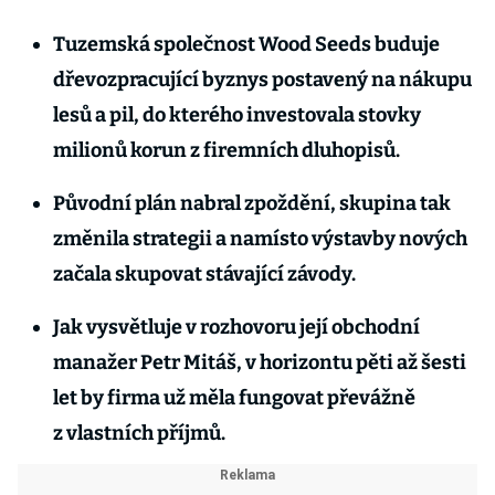
Tuzemská společnost Wood Seeds buduje
dřevozpracující byznys postavený na nákupu
lesů a pil, do kterého investovala stovky
milionů korun z firemních dluhopisů.
Původní plán nabral zpoždění, skupina tak
změnila strategii a namísto výstavby nových
začala skupovat stávající závody.
Jak vysvětluje v rozhovoru její obchodní
manažer Petr Mitáš, v horizontu pěti až šesti
let by firma už měla fungovat převážně
z vlastních příjmů.