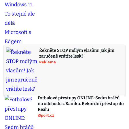
Řekněte STOP mdlým vlasům! Jak jim
zaručeně vrátíte lesk?
Reklama
Fotbalové přestupy ONLINE: Sedm hráčů
na odchodu z Baníku. Rekordní přestup do
Realu
iSport.cz