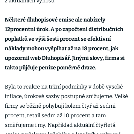
z aktuálních výnosů.
Některé dluhopisové emise ale nabízely
12procentní úrok. A po započtení distribučních
poplatků ve výši šesti procent se efektivní
náklady mohou vyšplhat až na 18 procent, jak
upozornil web Dluhopisář. Jinými slovy, firma si
takto půjčuje peníze poměrně draze.
Byla to reakce na tržní podmínky v době vysoké
inflace, úrokové sazby postupně snižujeme. Velké
firmy se běžně pohybují kolem čtyř až sedmi
procent, retail sedm až 10 procent a tam
směřujeme i my. Například aktuální čtyřletá