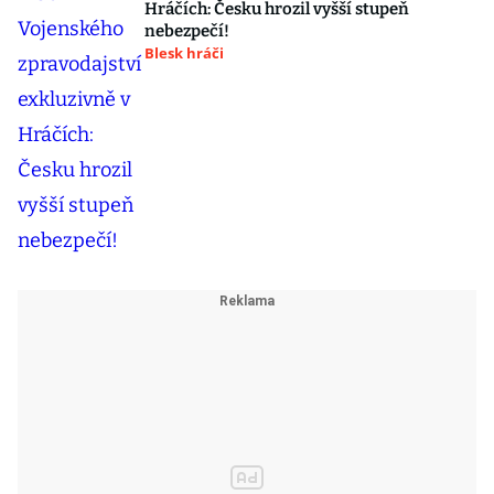
Hráčích: Česku hrozil vyšší stupeň
nebezpečí!
Blesk hráči