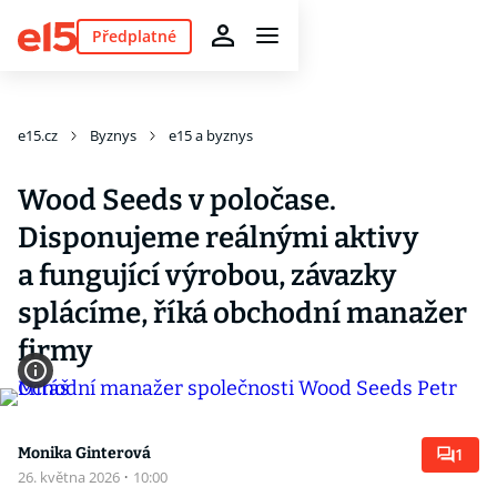
Předplatné
e15.cz
Byznys
e15 a byznys
Wood Seeds v poločase.
Disponujeme reálnými aktivy
a fungující výrobou, závazky
splácíme, říká obchodní manažer
firmy
Monika Ginterová
1
26. května 2026
·
10:00