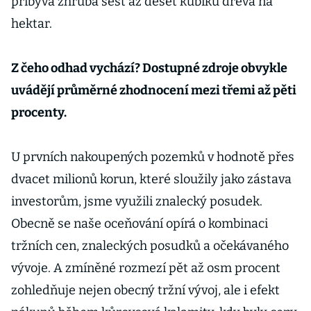
přibývá zhruba šest až deset kubíků dřeva na
hektar.
Z čeho odhad vychází? Dostupné zdroje obvykle
uvádějí průměrné zhodnocení mezi třemi až pěti
procenty.
U prvních nakoupených pozemků v hodnotě přes
dvacet milionů korun, které sloužily jako zástava
investorům, jsme využili znalecký posudek.
Obecně se naše oceňování opírá o kombinaci
tržních cen, znaleckých posudků a očekávaného
vývoje. A zmíněné rozmezí pět až osm procent
zohledňuje nejen obecný tržní vývoj, ale i efekt