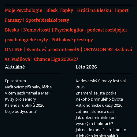
Moje Psychologie
Blesk Tlapky
Hráči na Blesku
iSport
Fantasy
Spotřebitelské testy
Blesku
Nemovitosti
Psychologika - podcast rozbíjející
psychologické mýty
Fotbalové přestupy
ONLINE
Eventový prostor Level 9
OKTAGON 92: Szabová
vs. Pudilová
Chance Liga 2026/27
Aktuálně
Léto 2026
Epicentrum
Karlovarský filmový festival
Neštovice: příznaky, léčba
2026
V čem jezdí Yamal a Mesii?
Znamení, že jste potkali
Kvízy pro seniory
někoho z minulého života
Kalendář úplňků 2026
Astronomické úkazy 2026:
Co je bodycount?
zatmění slunce a další
Jak obléci miminko při
vysokých teplotách?
Jak na dokonalé letní mojito
6 lehkých letních salátů