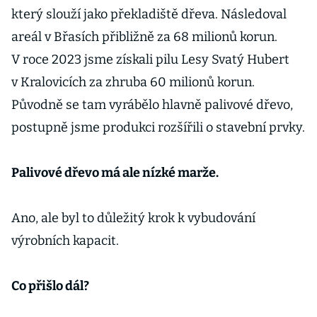
který slouží jako překladiště dřeva. Následoval
areál v Břasích přibližně za 68 milionů korun.
V roce 2023 jsme získali pilu Lesy Svatý Hubert
v Kralovicích za zhruba 60 milionů korun.
Původně se tam vyrábělo hlavně palivové dřevo,
postupně jsme produkci rozšířili o stavební prvky.
Palivové dřevo má ale nízké marže.
Ano, ale byl to důležitý krok k vybudování
výrobních kapacit.
Co přišlo dál?