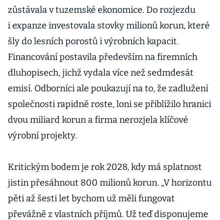
zůstávala v tuzemské ekonomice. Do rozjezdu
i expanze investovala stovky milionů korun, které
šly do lesních porostů i výrobních kapacit.
Financování postavila především na firemních
dluhopisech, jichž vydala více než sedmdesát
emisí. Odborníci ale poukazují na to, že zadlužení
společnosti rapidně roste, loni se přiblížilo hranici
dvou miliard korun a firma nerozjela klíčové
výrobní projekty.
Kritickým bodem je rok 2028, kdy má splatnost
jistin přesáhnout 800 milionů korun. „V horizontu
pěti až šesti let bychom už měli fungovat
převážně z vlastních příjmů. Už teď disponujeme