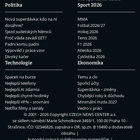
Politika
Sport 2026
Nová superdávka: kdo na ní
MMA
dosáhne?
Fotbal 2026/27
Sjezd sudetských Němců
Hokej 2026
Proč vláda zavádí EET?
Tenis 2026
Padni komu padni
F1 2026
Výpověď z práce vzor
Atletika 2026
Divoký kačer
Cyklistika 2026
Technologie
Ekonomika
SpaceX na burze
Temu a clo
Nejlepší telefony
Spořicí účty
Nejlepší AI zdarma
Superdávka – změny
Nejlepší chytré hodinky
Chybějící roky k důchodu
Nejlepší VPN – srovnání
Minimální mzda 2027
Netflix filmy a seriály
Vedro v práci
© 2001 - 2026 Copyright
CZECH NEWS CENTER a.s.
se sídlem náměstí Marie Schmolkové 3493/1, 100 00 Praha 10 -
Strašnice, IČO: 02346826, zapsána v OR, sp.zn. B 19490 a dodavatelé
obsahu
Autorská práva k publikovaným materiálům