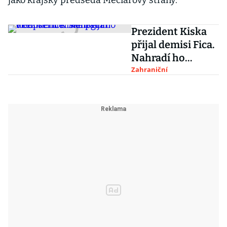
jako krajský předseda Mečiarovy strany.
Prezident Kiska
přijal demisi Fica.
Nahradí ho
vicepremiér
Zahraniční
Pellegrini