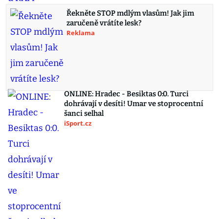
Řekněte STOP mdlým vlasům! Jak jim
zaručeně vrátíte lesk?
Reklama
ONLINE: Hradec - Besiktas 0:0. Turci
dohrávají v desíti! Umar ve stoprocentní
šanci selhal
iSport.cz