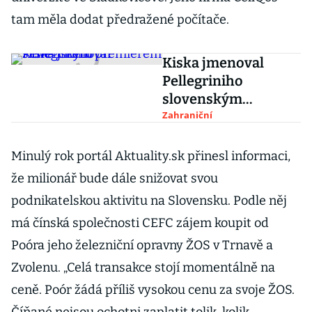
tam měla dodat předražené počítače.
Kiska jmenoval
Pellegriniho
slovenským
premiérem
Zahraniční
Minulý rok portál Aktuality.sk přinesl informaci,
že milionář bude dále snižovat svou
podnikatelskou aktivitu na Slovensku. Podle něj
má čínská společnosti CEFC zájem koupit od
Poóra jeho železniční opravny ŽOS v Trnavě a
Zvolenu.
„Celá transakce stojí momentálně na
ceně. Poór žádá příliš vysokou cenu za svoje ŽOS.