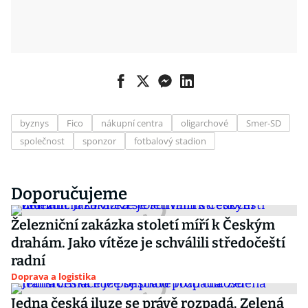
byznys
Fico
nákupní centra
oligarchové
Smer-SD
společnost
sponzor
fotbalový stadion
Doporučujeme
Železniční zakázka století míří k Českým
drahám. Jako vítěze je schválili středočeští
radní
Doprava a logistika
Jedna česká iluze se právě rozpadá. Zelená