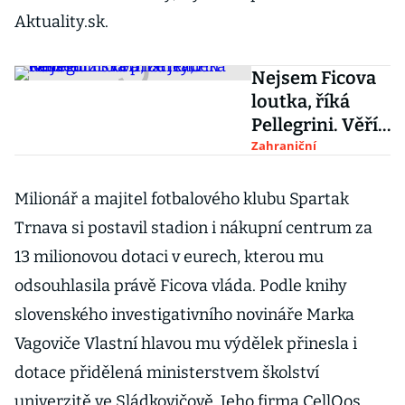
Aktuality.sk.
Nejsem Ficova
loutka, říká
Pellegrini. Věří,
že jeho kabinet
Zahraniční
získá příští
týden důvěru
Milionář a majitel fotbalového klubu Spartak
Trnava si postavil stadion i nákupní centrum za
13 milionovou dotaci v eurech, kterou mu
odsouhlasila právě Ficova vláda. Podle knihy
slovenského investigativního novináře Marka
Vagoviče Vlastní hlavou mu výdělek přinesla i
dotace přidělená ministerstvem školství
univerzitě ve Sládkovičově. Jeho firma CellQos