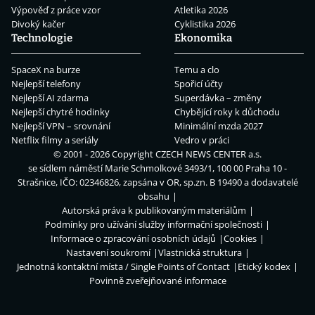
Výpověď z práce vzor
Atletika 2026
Divoký kačer
Cyklistika 2026
Technologie
Ekonomika
SpaceX na burze
Temu a clo
Nejlepší telefony
Spořicí účty
Nejlepší AI zdarma
Superdávka – změny
Nejlepší chytré hodinky
Chybějící roky k důchodu
Nejlepší VPN – srovnání
Minimální mzda 2027
Netflix filmy a seriály
Vedro v práci
© 2001 - 2026 Copyright
CZECH NEWS CENTER a.s.
se sídlem náměstí Marie Schmolkové 3493/1, 100 00 Praha 10 -
Strašnice, IČO: 02346826, zapsána v OR, sp.zn. B 19490 a dodavatelé
obsahu
Autorská práva k publikovaným materiálům
Podmínky pro užívání služby informační společnosti
Informace o zpracování osobních údajů
Cookies
Nastavení soukromí
Vlastnická struktura
Jednotná kontaktní místa / Single Points of Contact
Etický kodex
Povinně zveřejňované informace