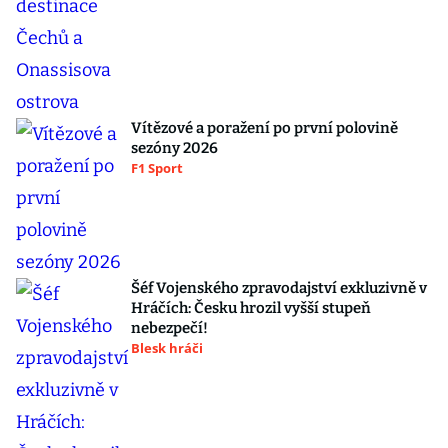
Vítězové a poražení po první polovině
sezóny 2026
F1 Sport
Šéf Vojenského zpravodajství exkluzivně v
Hráčích: Česku hrozil vyšší stupeň
nebezpečí!
Blesk hráči