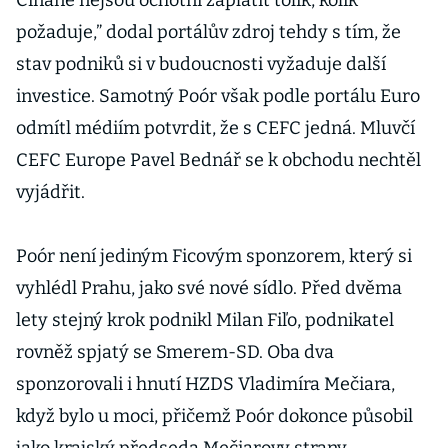
Číňané nejsou ochotni zaplatit tolik, kolik
požaduje,” dodal portálův zdroj tehdy s tím, že
stav podniků si v budoucnosti vyžaduje další
investice. Samotný Poór však podle portálu Euro
odmítl médiím potvrdit, že s CEFC jedná. Mluvčí
CEFC Europe Pavel Bednář se k obchodu nechtěl
vyjádřit.
Poór není jediným Ficovým sponzorem, který si
vyhlédl Prahu, jako své nové sídlo. Před dvěma
lety stejný krok podnikl Milan Fiľo, podnikatel
rovněž spjatý se Smerem-SD. Oba dva
sponzorovali i hnutí HZDS Vladimíra Mečiara,
když bylo u moci, přičemž Poór dokonce působil