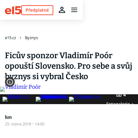
Předplatné
e15.cz
Byznys
Ficův sponzor Vladimír Poór
opouští Slovensko. Pro sebe a svůj
byznys si vybral Česko
4
Fotogalerie
lun
25. srpna 2018
·
14:00