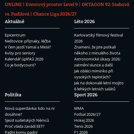
ONLINE
Eventový prostor Level 9
OKTAGON 92: Szabová
vs. Pudilová
Chance Liga 2026/27
Aktuálně
Léto 2026
Epicentrum
Karlovarský filmový festival
Neštovice: příznaky, léčba
2026
V čem jezdí Yamal a Mesii?
Znamení, že jste potkali
Kvízy pro seniory
někoho z minulého života
Kalendář úplňků 2026
Astronomické úkazy 2026:
Co je bodycount?
zatmění slunce a další
Jak obléci miminko při
vysokých teplotách?
Jak na dokonalé letní mojito
6 lehkých letních salátů
Politika
Sport 2026
Nová superdávka: kdo na ní
MMA
dosáhne?
Fotbal 2026/27
Sjezd sudetských Němců
Hokej 2026
Proč vláda zavádí EET?
Tenis 2026
Padni komu padni
F1 2026