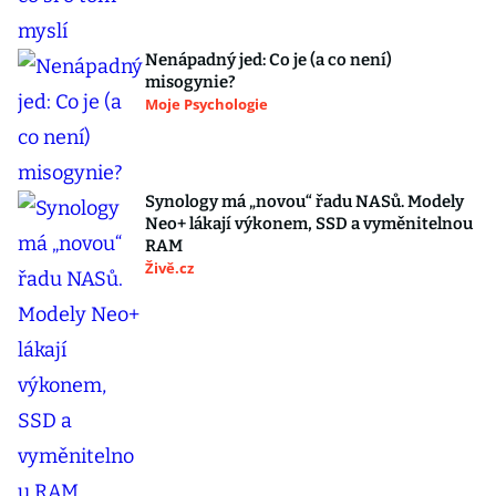
Nenápadný jed: Co je (a co není)
misogynie?
Moje Psychologie
Synology má „novou“ řadu NASů. Modely
Neo+ lákají výkonem, SSD a vyměnitelnou
RAM
Živě.cz