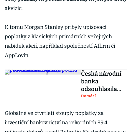
akvizic.
K tomu Morgan Stanley přibyly upisovací
poplatky z klasických primárních veřejných
nabídek akcií, například společností Affirm či
AppLovin.
Česká národní
banka
odsouhlasila
zvýšení podílu
Domácí
PPF v Monetě na
28,36 procent
Globálně ve čtvrtletí stouply poplatky za
investiční bankovnictví na rekordních 39,4