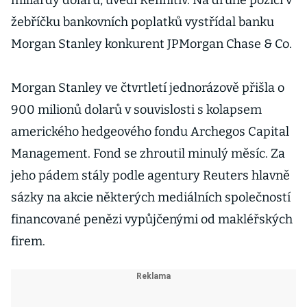
miliardy dolarů, uvedl Refinitiv. Na druhé pozici v
žebříčku bankovních poplatků vystřídal banku
Morgan Stanley konkurent JPMorgan Chase & Co.
Morgan Stanley ve čtvrtletí jednorázově přišla o
900 milionů dolarů v souvislosti s kolapsem
amerického hedgeového fondu Archegos Capital
Management. Fond se zhroutil minulý měsíc. Za
jeho pádem stály podle agentury Reuters hlavně
sázky na akcie některých mediálních společností
financované penězi vypůjčenými od makléřských
firem.