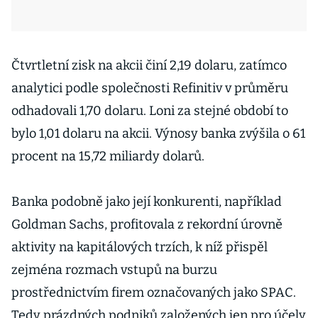
Čtvrtletní zisk na akcii činí 2,19 dolaru, zatímco
analytici podle společnosti Refinitiv v průměru
odhadovali 1,70 dolaru. Loni za stejné období to
bylo 1,01 dolaru na akcii. Výnosy banka zvýšila o 61
procent na 15,72 miliardy dolarů.
Banka podobně jako její konkurenti, například
Goldman Sachs, profitovala z rekordní úrovně
aktivity na kapitálových trzích, k níž přispěl
zejména rozmach vstupů na burzu
prostřednictvím firem označovaných jako SPAC.
Tedy prázdných podniků založených jen pro účely