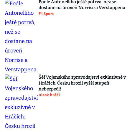
Podle Antonelliho ještě potrvá, než se
dostane na úroveň Norrise a Verstappena
F1 Sport
Šéf Vojenského zpravodajství exkluzivně v
Hráčích: Česku hrozil vyšší stupeň
nebezpečí!
Blesk hráči