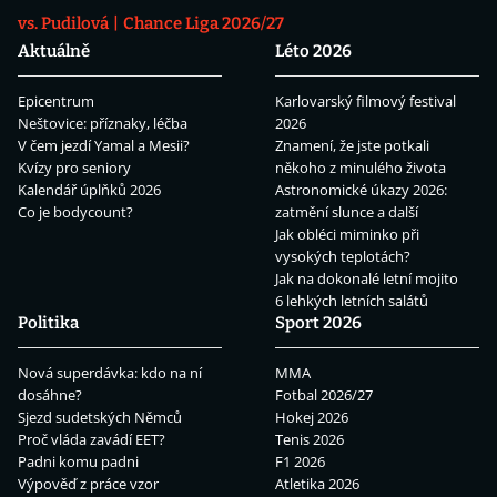
vs. Pudilová
Chance Liga 2026/27
Aktuálně
Léto 2026
Epicentrum
Karlovarský filmový festival
Neštovice: příznaky, léčba
2026
V čem jezdí Yamal a Mesii?
Znamení, že jste potkali
Kvízy pro seniory
někoho z minulého života
Kalendář úplňků 2026
Astronomické úkazy 2026:
Co je bodycount?
zatmění slunce a další
Jak obléci miminko při
vysokých teplotách?
Jak na dokonalé letní mojito
6 lehkých letních salátů
Politika
Sport 2026
Nová superdávka: kdo na ní
MMA
dosáhne?
Fotbal 2026/27
Sjezd sudetských Němců
Hokej 2026
Proč vláda zavádí EET?
Tenis 2026
Padni komu padni
F1 2026
Výpověď z práce vzor
Atletika 2026