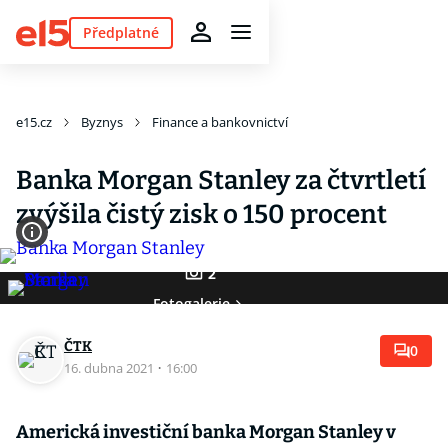
Předplatné
e15.cz
Byznys
Finance a bankovnictví
Banka Morgan Stanley za čtvrtletí
zvýšila čistý zisk o 150 procent
2
Fotogalerie
ČTK
0
16. dubna 2021
·
16:00
Americká investiční banka Morgan Stanley v