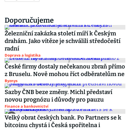
Doporučujeme
Železniční zakázka století míří k Českým
drahám. Jako vítěze je schválili středočeští
radní
Doprava a logistika
České firmy dostaly nečekanou zbraň přímo
z Bruselu. Nově mohou říct odběratelům ne
Byznys
Sazby ČNB beze změny. Michl představí
novou prognózu i důvody pro pauzu
Finance a bankovnictví
Velký obrat českých bank. Po Partners se k
bitcoinu chystá i Česká spořitelna i